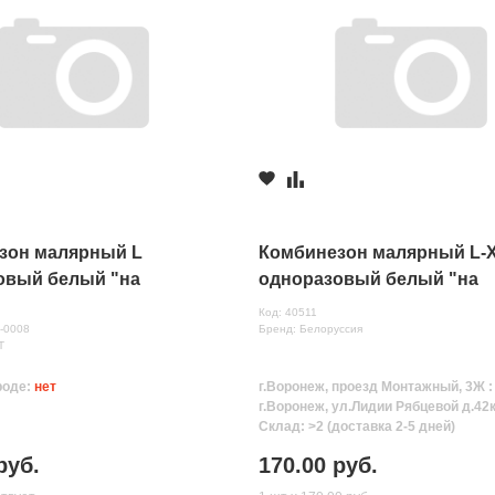
зон малярный L
Комбинезон малярный L-
овый белый "на
одноразовый белый "на
" CAR-FIT
резинках" (Белорусия)
Код: 40511
6-0008
Бренд: Белоруссия
T
роде:
нет
г.Воронеж, проезд Монтажный, 3Ж 
г.Воронеж, ул.Лидии Рябцевой д.42к
Склад: >2 (доставка 2-5 дней)
руб.
170.00 руб.