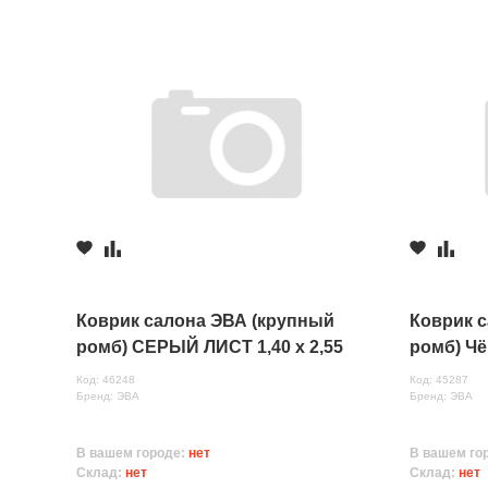
Коврик салона ЭВА (крупный
Коврик 
ромб) СЕРЫЙ ЛИСТ 1,40 х 2,55
ромб) Чё
Код: 46248
Код: 45287
Бренд: ЭВА
Бренд: ЭВА
В вашем городе:
нет
В вашем го
Склад:
нет
Склад:
нет