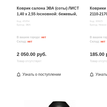
Коврик салона ЭВА (соты) ЛИСТ
Коврики
1,40 х 2,55 /основной: бежевый,
2110-217
кант: светло серый/
Код: 45354
Код: 30925
Бренд: ЭВА
Бренд: Нижне
В вашем городе:
нет
В вашем го
Склад:
нет
Склад:
нет
2 050.00 руб.
185.00 
Товар отсутствует
Товар отсут
Узнать о поступлении
Узнат