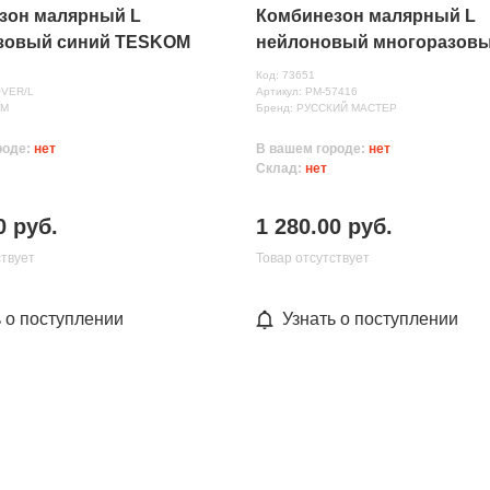
зон малярный L
Комбинезон малярный L
зовый синий TESKOM
нейлоновый многоразов
синий РУССКИЙ МАСТЕР
Код: 73651
OVER/L
Артикул: РМ-57416
OM
Бренд: РУССКИЙ МАСТЕР
роде:
нет
В вашем городе:
нет
Склад:
нет
0 руб.
1 280.00 руб.
ствует
Товар отсутствует
ь о поступлении
Узнать о поступлении