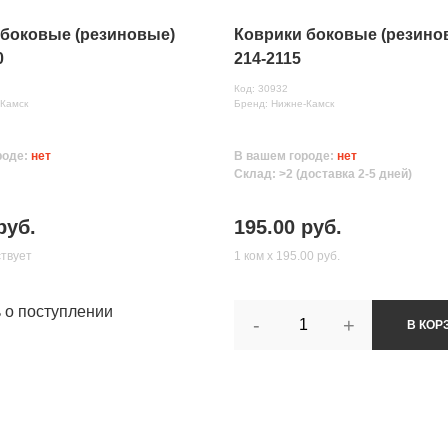
 боковые (резиновые)
Коврики боковые (резино
0
214-2115
Код: 30932
-Камск
Бренд: Нижне-Камск
роде:
нет
В вашем городе:
нет
Склад: >2 (доставка 2-5 дней)
руб.
195.00 руб.
ствует
1 ком х 195.00 руб.
ь о поступлении
-
+
В КОР