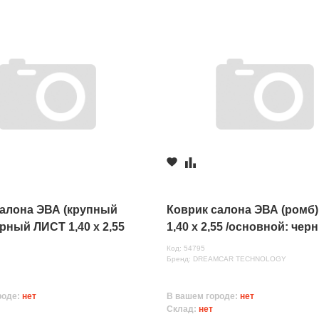
салона ЭВА (крупный
Коврик салона ЭВА (ромб
рный ЛИСТ 1,40 х 2,55
1,40 х 2,55 /основной: чер
Код: 54795
Бренд: DREAMCAR TECHNOLOGY
роде:
нет
В вашем городе:
нет
Склад:
нет