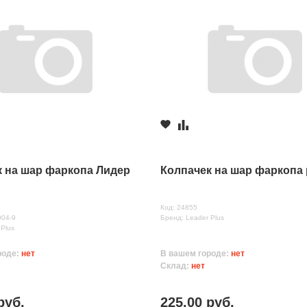
к на шар фаркопа Лидер
Колпачек на шар фаркопа
Код: 24855
004-9
Бренд: Leader Plus
 Plus
роде:
нет
В вашем городе:
нет
Склад:
нет
руб.
225.00 руб.