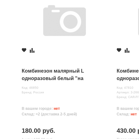
Комбинезон малярный L
Комбине
одноразовый белый "на
однораз
резинках" (Россия)
резинках
Код: 46850
Код: 47810
Бренд: Россия
Артикул: 3-26
Бренд: CAR-FI
В вашем городе:
нет
В вашем го
Склад: >2 (доставка 2-5 дней)
Склад:
нет
180.00 руб.
430.00 