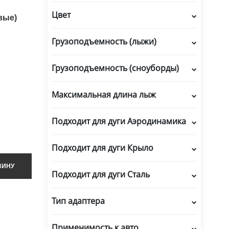
Заглушки ремня безопасности
Цвет
вые)
Защита арок (локера)
Защита картера
Грузоподъемность (лыжи)
Защита органов дыхания
Грузоподъемность (сноуборды)
Защита органов зрения
Защита рук
Максимальная длина лыж
Зеркала дополнительные
Канистры
Подходит для дуги Аэродинамика
Коврики багажника
Подходит для дуги Крыло
Коврики влагопоглащающие
ЗИНУ
Ковры салона
Подходит для дуги Сталь
Компрессоры
Тип адаптера
Крепеж для багажников
Лейки (воронки)
Применимость к авто