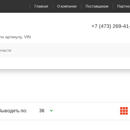
Главная
О компании
Поставщикам
Партне
+7 (473) 269-41
по артикулу, VIN
36
Выводить по: