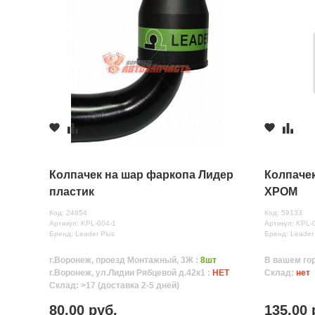
Колпачек на шар фаркопа Лидер
Колпаче
пластик
ХРОМ
Код: 24854
Код: 59133
Артикул: KPL-004-1
Артикул: KPL-
Бренд: Leader Plus
Бренд: Leader
г.Воронеж, проезд Монтажный, 3Ж :
8шт
В вашем го
г.Воронеж, ул.Лидии Рябцевой д.42к1 :
НЕТ
Склад:
нет
Склад: >17 (доставка 2-5 дней)
80.00 руб.
135.00 