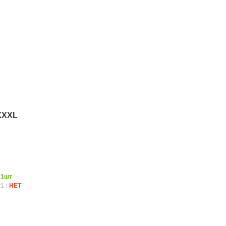
XXXL
:
1шт
1 :
НЕТ