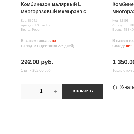
Комбинезон малярный L
Комбине
многоразовый мембрана с
многора
проклеенными швами
Код: 89042
Код: 82893
Артикул: 172-comb-ch
Артикул: TEC
Бренд: Россия
Бренд: TESK
В вашем городе:
нет
В вашем го
Склад: >1 (доставка 2-5 дней)
Склад:
нет
292.00 руб.
1 350.0
1 шт х 292.00 руб.
Товар отсут
Узнат
-
+
В КОРЗИНУ