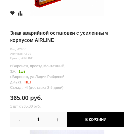
Знак аварийной остановки с усиленным
корпусом AIRLINE
Код: 42666
Артикул: AT-02
Бренд: AIRLINE
г.Воронеж, проезд Монтажный,
3Ж :
1шт
г.Воронеж, ул.Лидии Рябцевой
д.42к1 :
НЕТ
Склад: >4 (доставка 2-5 дней)
365.00 руб.
1 шт х 365.00 руб.
-
+
В КОРЗИНУ