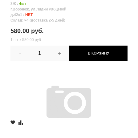
3Ж :
4шт
г.Воронеж, ул.Лидии Рябцевой
д.42к1 :
НЕТ
Склад: >4 (доставка 2-5 дней)
580.00 руб.
1 шт х 580.00 руб.
-
+
В КОРЗИНУ