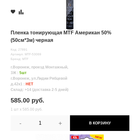
Пленка тонирующая MTF Американ 50%
(50см*3м) черная
Код: 27891
Артикул: MTF-53069
Бренд: MTF
г.Воронеж, проезд Монтажный,
3Ж :
5шт
г.Воронеж, ул.Лидии Рябцевой
д.42к1 :
НЕТ
Склад: >14 (доставка 2-5 дней)
585.00 руб.
1 шт х 585.00 руб.
-
+
В КОРЗИНУ