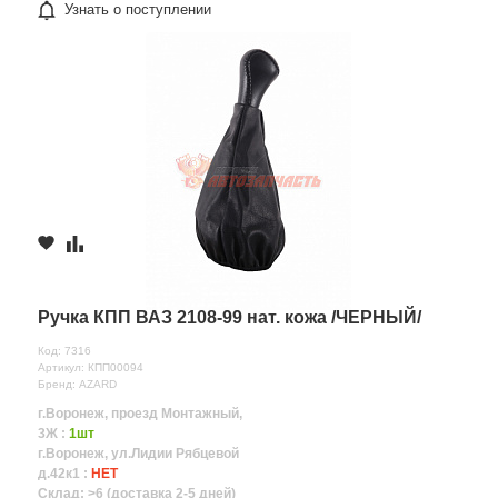
Узнать о поступлении
Ручка КПП ВАЗ 2108-99 нат. кожа /ЧЕРНЫЙ/
Код: 7316
Артикул: КПП00094
Бренд: AZARD
г.Воронеж, проезд Монтажный,
3Ж :
1шт
г.Воронеж, ул.Лидии Рябцевой
д.42к1 :
НЕТ
Склад: >6 (доставка 2-5 дней)