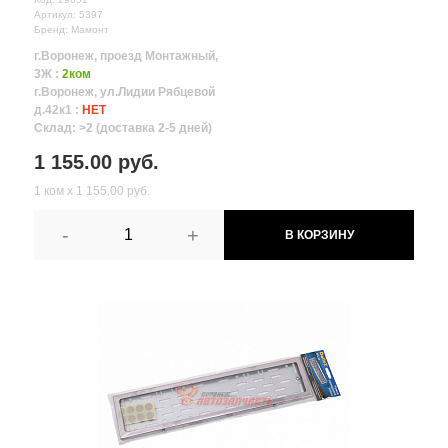
Артикул: 5397
Бренд: Мамонт
г.Воронеж, проезд Монтажный,
3Ж :
2ком
г.Воронеж, ул.Лидии Рябцевой
д.42к1 :
НЕТ
Склад: >2 (доставка 2-5 дней)
1 155.00 руб.
1 ком х 1 155.00 руб.
-
+
В КОРЗИНУ