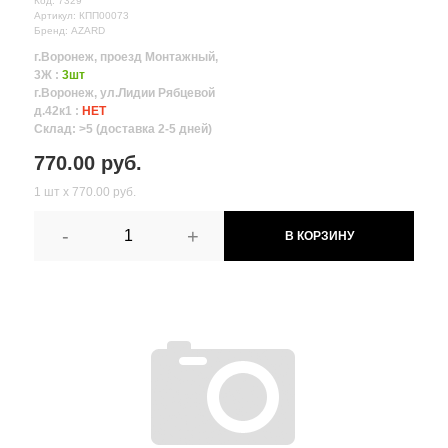
Код: 7329
Артикул: КПП00073
Бренд: AZARD
г.Воронеж, проезд Монтажный,
3Ж :
3шт
г.Воронеж, ул.Лидии Рябцевой
д.42к1 :
НЕТ
Склад: >5 (доставка 2-5 дней)
770.00 руб.
1 шт х 770.00 руб.
-
+
В КОРЗИНУ