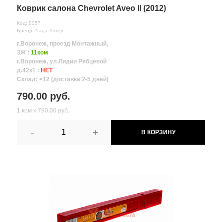
Коврик салона Chevrolet Aveo II (2012)
Код: 8057
Бренд: Лада-Локер
г.Воронеж, проезд Монтажный,
3Ж :
11ком
г.Воронеж, ул.Лидии Рябцевой
д.42к1 :
НЕТ
Склад: >12 (доставка 2-5 дней)
790.00 руб.
1 ком х 790.00 руб.
-
+
В КОРЗИНУ