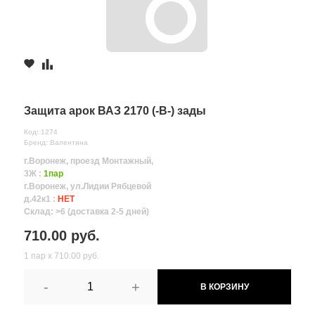
Защита арок ВАЗ 2170 (-В-) зады
Код: 1274
Бренд: Валентина
г.Воронеж, проезд Монтажный,
3Ж :
1пар
г.Воронеж, ул.Лидии Рябцевой
д.42к1 :
НЕТ
Склад: >6 (доставка 2-5 дней)
710.00 руб.
1 пар х 710.00 руб.
-
+
В КОРЗИНУ