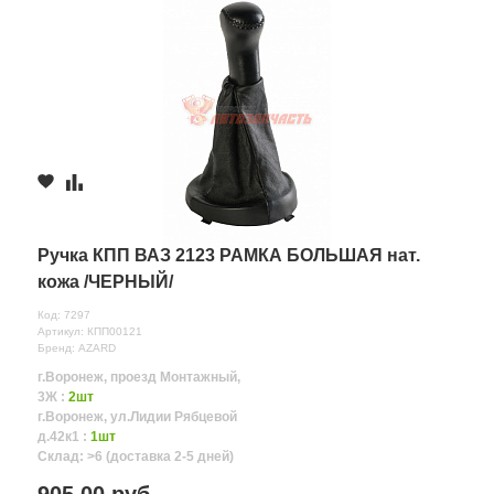
Ручка КПП ВАЗ 2123 РАМКА БОЛЬШАЯ нат.
кожа /ЧЕРНЫЙ/
Код: 7297
Артикул: КПП00121
Бренд: AZARD
г.Воронеж, проезд Монтажный,
3Ж :
2шт
г.Воронеж, ул.Лидии Рябцевой
д.42к1 :
1шт
Склад: >6 (доставка 2-5 дней)