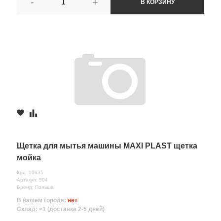
-
+
В КОРЗИНУ
Щетка для мытья машины MAXI PLAST щетка
мойка
Код: 10635
Артикул: 504
Бренд: Польша
В вашем городе:
нет
Склад: >1 (доставка 2-5 дней)