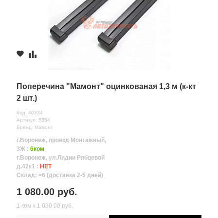
Поперечина "Мамонт" оцинкованая 1,3 м (к-кт
2 шт.)
Код: 40324
Артикул: 5354
Бренд: Мамонт
г.Воронеж, проезд Монтажный,
3Ж :
6ком
г.Воронеж, ул.Лидии Рябцевой
д.42к1 :
НЕТ
Склад: >6 (доставка 2-5 дней)
1 080.00 руб.
1 ком х 1 080.00 руб.