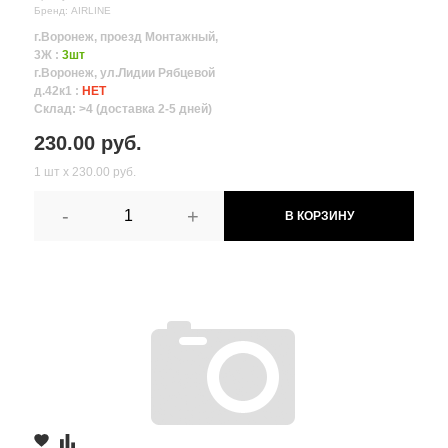
Бренд: AIRLINE
г.Воронеж, проезд Монтажный,
3Ж :
3шт
г.Воронеж, ул.Лидии Рябцевой
д.42к1 :
НЕТ
Склад: >4 (доставка 2-5 дней)
230.00 руб.
1 шт х 230.00 руб.
-
+
В КОРЗИНУ