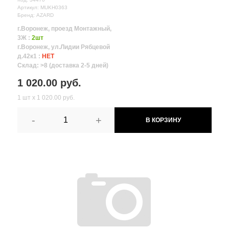
Артикул: MUKH0363
Бренд: AZARD
г.Воронеж, проезд Монтажный,
3Ж :
2шт
г.Воронеж, ул.Лидии Рябцевой
д.42к1 :
НЕТ
Склад: >8 (доставка 2-5 дней)
1 020.00 руб.
1 шт х 1 020.00 руб.
-
+
В КОРЗИНУ