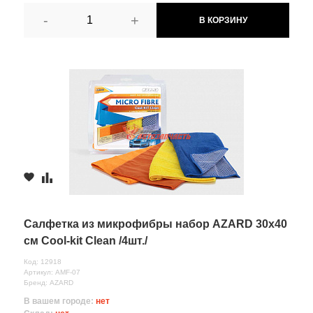
-
+
В КОРЗИНУ
Салфетка из микрофибры набор AZARD 30х40
см Cool-kit Clean /4шт./
Код: 12918
Артикул: AMF-07
Бренд: AZARD
В вашем городе:
нет