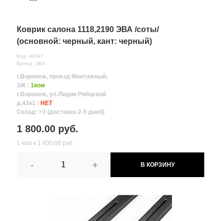
Коврик салона 1118,2190 ЭВА /соты/
(основной: черный, кант: черный)
Код: 40047
Бренд: ЭВА
г.Воронеж, проезд Монтажный,
3Ж :
1ком
г.Воронеж, ул.Лидии Рябцевой
д.42к1 :
НЕТ
Склад: >3 (доставка 2-5 дней)
1 800.00 руб.
1 ком х 1 800.00 руб.
-
+
В КОРЗИНУ