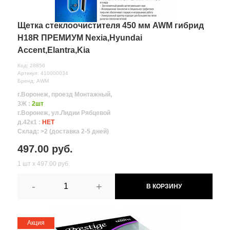
Щетка стеклоочистителя 450 мм AWM гибрид
Н18R ПРЕМИУМ Nexia,Hyundai
Accent,Elantra,Kia
Код: 28856
Артикул: 410000034
Бренд: AWM
г.Воронеж, проезд Монтажный,
3Ж :
2шт
г.Воронеж, ул.Лидии Рябцевой
д.42к1 :
НЕТ
Склад: >2 (доставка 2-5 дней)
497.00 руб.
1 шт х 497.00 руб.
-
+
В КОРЗИНУ
Акция