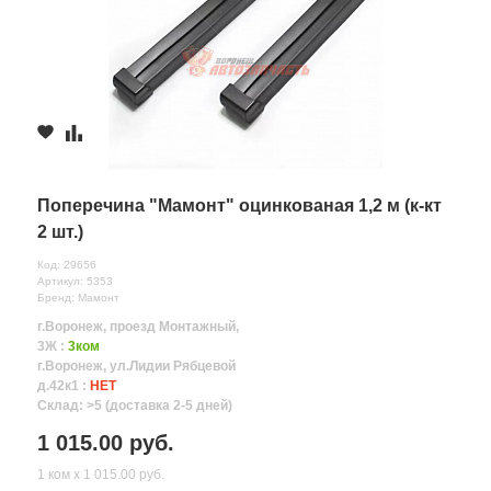
Поперечина "Мамонт" оцинкованая 1,2 м (к-кт
2 шт.)
Код: 29656
Артикул: 5353
Бренд: Мамонт
г.Воронеж, проезд Монтажный,
3Ж :
3ком
г.Воронеж, ул.Лидии Рябцевой
д.42к1 :
НЕТ
Склад: >5 (доставка 2-5 дней)
1 015.00 руб.
1 ком х 1 015.00 руб.