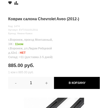
Коврик салона Chevrolet Aveo (2012-)
Код: 1474
Артикул: EVT.0111012011
Бренд: Нижне-Камск
г.Воронеж, проезд Монтажный,
3Ж :
11ком
г.Воронеж, ул.Лидии Рябцевой
д.42к1 :
НЕТ
Склад: >11 (доставка 2-5 дней)
885.00 руб.
1 ком х 885.00 руб.
-
+
В КОРЗИНУ