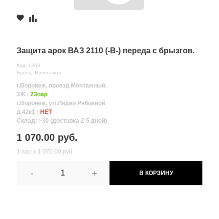
Защита арок ВАЗ 2110 (-В-) переда с брызгов.
Код: 1263
Бренд: Валентина
г.Воронеж, проезд Монтажный,
3Ж :
23пар
г.Воронеж, ул.Лидии Рябцевой
д.42к1 :
НЕТ
Склад: >30 (доставка 2-5 дней)
1 070.00 руб.
1 пар х 1 070.00 руб.
-
+
В КОРЗИНУ