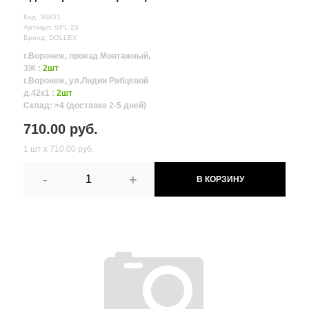
Код: 30831
Артикул: SPL-23
Бренд: DOLLEX
г.Воронеж, проезд Монтажный,
3Ж :
2шт
г.Воронеж, ул.Лидии Рябцевой
д.42к1 :
2шт
Склад: >4 (доставка 2-5 дней)
710.00 руб.
1 шт х 710.00 руб.
-
+
В КОРЗИНУ