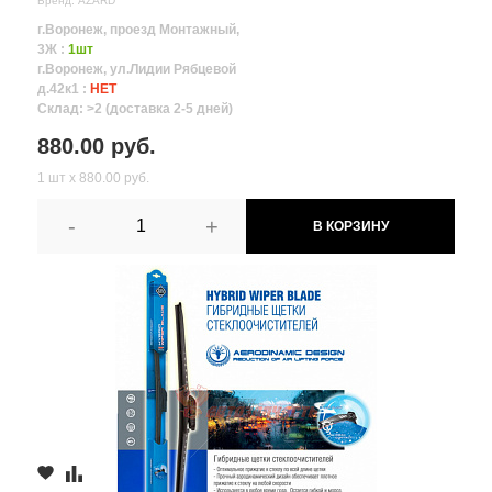
Бренд: AZARD
г.Воронеж, проезд Монтажный,
3Ж :
1шт
г.Воронеж, ул.Лидии Рябцевой
д.42к1 :
НЕТ
Склад: >2 (доставка 2-5 дней)
880.00 руб.
1 шт х 880.00 руб.
-
+
В КОРЗИНУ