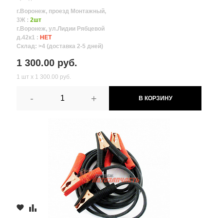
г.Воронеж, проезд Монтажный,
3Ж :
2шт
г.Воронеж, ул.Лидии Рябцевой
д.42к1 :
НЕТ
Склад: >4 (доставка 2-5 дней)
1 300.00 руб.
1 шт х 1 300.00 руб.
-
+
В КОРЗИНУ