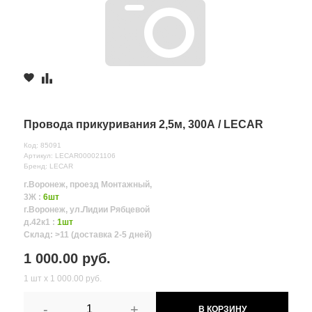
Провода прикуривания 2,5м, 300А / LECAR
Код: 85091
Артикул: LECAR000021106
Бренд: LECAR
г.Воронеж, проезд Монтажный,
3Ж :
6шт
г.Воронеж, ул.Лидии Рябцевой
д.42к1 :
1шт
Склад: >11 (доставка 2-5 дней)
1 000.00 руб.
1 шт х 1 000.00 руб.
-
+
В КОРЗИНУ