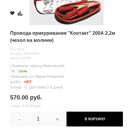
Провода прикуривания "Контакт" 200А 2,2м
(чехол на молнии)
Код: 8321
Артикул: PROV0005
Бренд: AZARD
г.Воронеж, проезд Монтажный,
3Ж :
1ком
г.Воронеж, ул.Лидии Рябцевой
д.42к1 :
НЕТ
Склад: >1 (доставка 2-5 дней)
570.00 руб.
1 ком х 570.00 руб.
-
+
В КОРЗИНУ