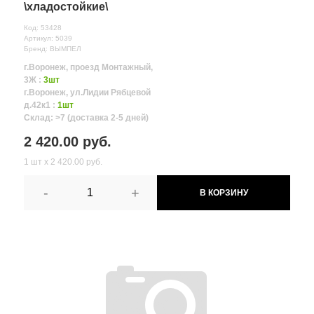
\хладостойкие\
Код: 53428
Артикул: 5039
Бренд: ВЫМПЕЛ
г.Воронеж, проезд Монтажный,
3Ж :
3шт
г.Воронеж, ул.Лидии Рябцевой
д.42к1 :
1шт
Склад: >7 (доставка 2-5 дней)
2 420.00 руб.
1 шт х 2 420.00 руб.
-
+
В КОРЗИНУ