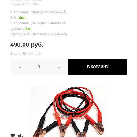
Бренд: AUTOSTART
г.Воронеж, проезд Монтажный,
3Ж :
8шт
г.Воронеж, ул.Лидии Рябцевой
д.42к1 :
1шт
Склад: >14 (доставка 2-5 дней)
490.00 руб.
1 шт х 490.00 руб.
-
+
В КОРЗИНУ