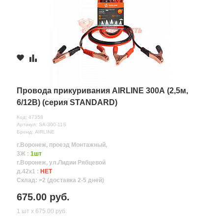
Провода прикуривания AIRLINE 300А (2,5м,
6/12В) (серия STANDARD)
Код: 47358
Артикул: SA-300-11S
Бренд: AIRLINE
г.Воронеж, проезд Монтажный,
3Ж :
1шт
г.Воронеж, ул.Лидии Рябцевой
д.42к1 :
НЕТ
Склад: >2 (доставка 2-5 дней)
675.00 руб.
1 шт х 675.00 руб.