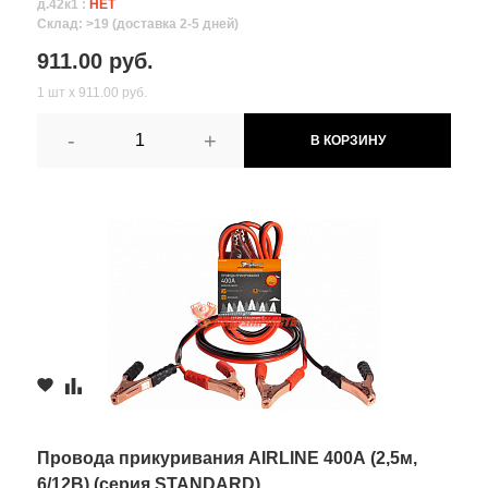
д.42к1 :
НЕТ
Склад: >19 (доставка 2-5 дней)
911.00 руб.
1 шт х 911.00 руб.
-
+
В КОРЗИНУ
Провода прикуривания AIRLINE 400А (2,5м,
6/12В) (серия STANDARD)