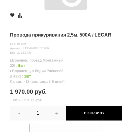
Провода прикуривания 2,5м, 500А / LECAR
Код: 85199
Артикул: LECAR000031106
Бренд: LECAR
г.Воронеж, проезд Монтажный,
3Ж :
5шт
г.Воронеж, ул.Лидии Рябцевой
д.42к1 :
1шт
Склад: >12 (доставка 2-5 дней)
1 970.00 руб.
1 шт х 1 970.00 руб.
-
+
В КОРЗИНУ