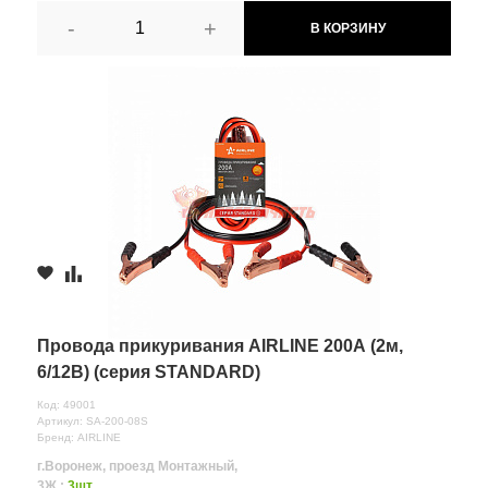
-
+
В КОРЗИНУ
Провода прикуривания AIRLINE 200А (2м,
6/12В) (серия STANDARD)
Код: 49001
Артикул: SA-200-08S
Бренд: AIRLINE
г.Воронеж, проезд Монтажный,
3Ж :
3шт