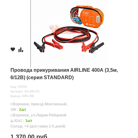
Провода прикуривания AIRLINE 400А (3,5м,
6/12В) (серия STANDARD)
Код: 55555
Артикул: SA-400-01
Бренд: AIRLINE
г.Воронеж, проезд Монтажный,
3Ж :
2шт
г.Воронеж, ул.Лидии Рябцевой
д.42к1 :
1шт
Склад: >4 (доставка 2-5 дней)
1 370.00 руб.