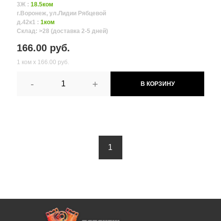
3Ж :
18.5ком
г.Воронеж, ул.Лидии Рябцевой
д.42к1 :
1ком
Склад: >28 (доставка 2-5 дней)
166.00 руб.
1 ком х 166.00 руб.
-
+
В КОРЗИНУ
1