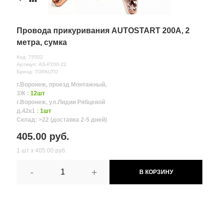
Провода прикуривания AUTOSTART 200А, 2
метра, сумка
Код: 75502
Артикул: AS-P200-22
Бренд: TOPAUTO
г.Воронеж, проезд Монтажный,
3Ж :
12шт
г.Воронеж, ул.Лидии Рябцевой
д.42к1 :
1шт
Склад: >22 (доставка 2-5 дней)
405.00 руб.
1 шт х 405.00 руб.
-
+
В КОРЗИНУ