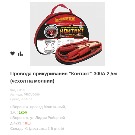
Провода прикуривания "Контакт" 300А 2,5м
(чехол на молнии)
Код: 8318
Артикул: PROV0006
Бренд: AZARD
г.Воронеж, проезд Монтажный,
3Ж :
1ком
г.Воронеж, ул.Лидии Рябцевой
д.42к1 :
НЕТ
Склад: >1 (доставка 2-5 дней)