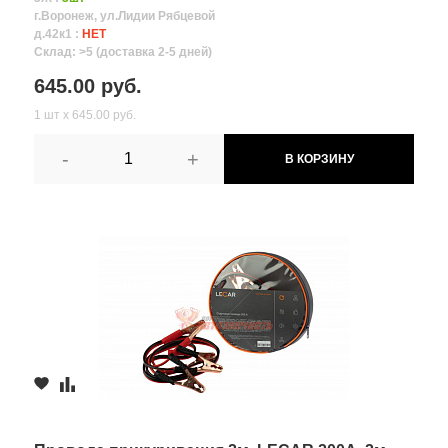
г.Воронеж, ул.Лидии Рябцевой
д.42к1 :
НЕТ
Склад: >5 (доставка 2-5 дней)
645.00 руб.
1 шт х 645.00 руб.
-
+
В КОРЗИНУ