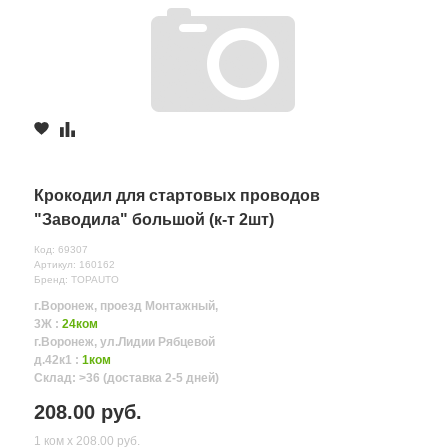
Крокодил для стартовых проводов
"Заводила" большой (к-т 2шт)
Код: 69307
Артикул: 160162
Бренд: TOPAUTO
г.Воронеж, проезд Монтажный,
3Ж :
24ком
г.Воронеж, ул.Лидии Рябцевой
д.42к1 :
1ком
Склад: >36 (доставка 2-5 дней)
208.00 руб.
1 ком х 208.00 руб.