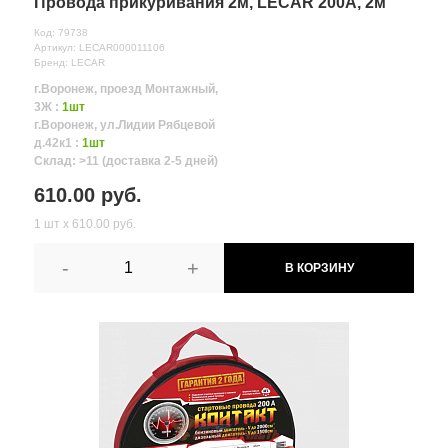
Провода прикуривания 2м, LECAR 200А, 2м
Код: 79738
Артикул: LECAR000011106
Бренд: LECAR
г.Воронеж, проезд Монтажный,
3Ж :
1шт
г.Воронеж, ул.Лидии Рябцевой
д.42к1 :
1шт
Склад: >11 (доставка 2-5 дней)
610.00 руб.
1 шт х 610.00 руб.
-
+
В КОРЗИНУ