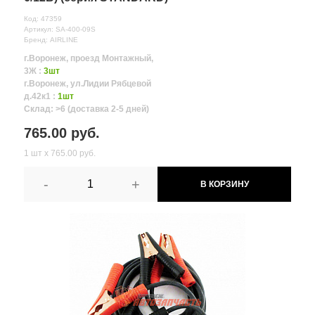
Код: 47359
Артикул: SA-400-09S
Бренд: AIRLINE
г.Воронеж, проезд Монтажный,
3Ж :
3шт
г.Воронеж, ул.Лидии Рябцевой
д.42к1 :
1шт
Склад: >6 (доставка 2-5 дней)
765.00 руб.
1 шт х 765.00 руб.
-
+
В КОРЗИНУ