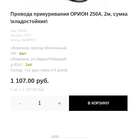
Провода прикуривания ОРИОН 250А, 2м, сумка
\хладостойкие\
Код: 53426
Артикул: 5037
Бренд: ВЫМПЕЛ
г.Воронеж, проезд Монтажный,
3Ж :
4шт
г.Воронеж, ул.Лидии Рябцевой
д.42к1 :
1шт
Склад: >12 (доставка 2-5 дней)
1 107.00 руб.
1 шт х 1 107.00 руб.
-
+
В КОРЗИНУ