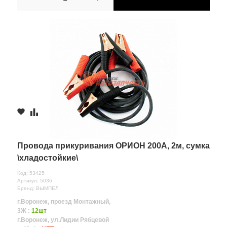
Провода прикуривания ОРИОН 200А, 2м, сумка
\хладостойкие\
Код: 53425
Артикул: 5036
Бренд: ВЫМПЕЛ
г.Воронеж, проезд Монтажный,
3Ж :
12шт
г.Воронеж, ул.Лидии Рябцевой