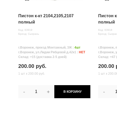
Пистон к-кт 2104,2105,2107
Пистон к
полный
полный
Код: 63919
Код: 63918
Бренд: Сызрань
Бренд: Сызра
г.Воронеж, проезд Монтажный, 3Ж :
4шт
г.Воронеж, 
г.Воронеж, ул.Лидии Рябцевой д.42к1 :
НЕТ
г.Воронеж, 
Склад: >15 (доставка 2-5 дней)
Склад: >47 
200.00 руб.
200.00 
1 шт х 200.00 руб.
1 шт х 200.0
-
+
-
В КОРЗИНУ