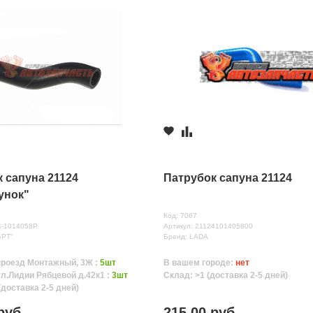
 сапуна 21124
Патрубок сапуна 21124
унок"
Код: 7067
4-1014058Р
Артикул: 21124101405800
БРТ"
Бренд: LADA
проезд Монтажный, 3Ж :
5шт
В вашем городе:
нет
ул.Лидии Рябцевой д.42к1 :
3шт
Склад: >1 (доставка 2-5 дней)
(доставка 2-5 дней)
руб.
215.00 руб.