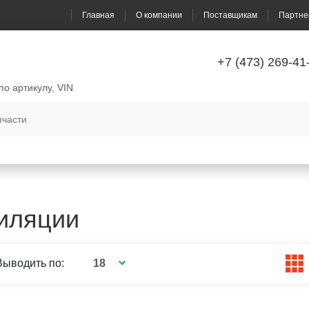
Главная
О компании
Поставщикам
Партне
+7 (473) 269-41
по артикулу, VIN
тиляции
18
Выводить по: