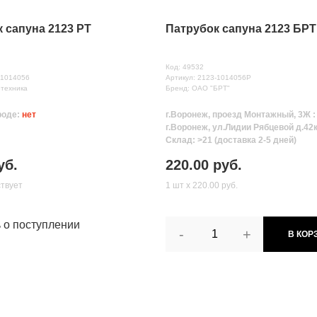
 сапуна 2123 РТ
Патрубок сапуна 2123 БРТ
Код: 49532
-1014056
Артикул: 2123-1014056Р
отехника
Бренд: ОАО "БРТ"
роде:
нет
г.Воронеж, проезд Монтажный, 3Ж 
г.Воронеж, ул.Лидии Рябцевой д.42к
Склад: >21 (доставка 2-5 дней)
уб.
220.00 руб.
ствует
1 шт х 220.00 руб.
ь о поступлении
-
+
В КОР