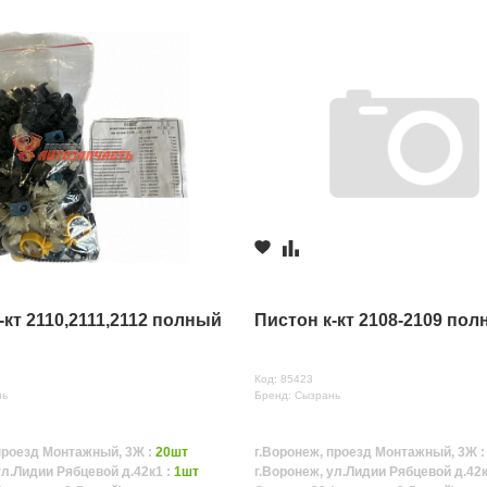
-кт 2110,2111,2112 полный
Пистон к-кт 2108-2109 по
Код: 85423
нь
Бренд: Сызрань
проезд Монтажный, 3Ж :
20шт
г.Воронеж, проезд Монтажный, 3Ж 
ул.Лидии Рябцевой д.42к1 :
1шт
г.Воронеж, ул.Лидии Рябцевой д.42к