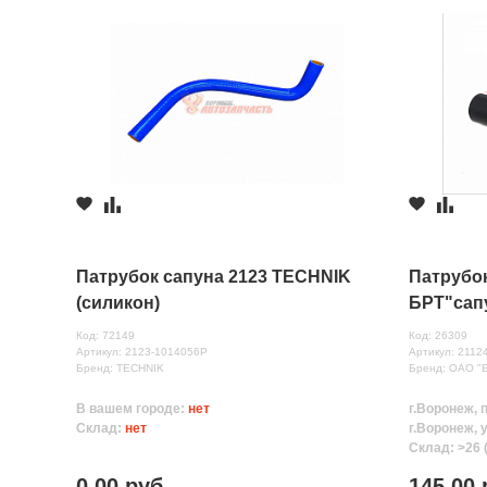
Патрубок сапуна 2123 TECHNIK
Патрубок
(силикон)
БРТ"сап
Код: 72149
Код: 26309
Артикул: 2123-1014056Р
Артикул: 2112
Бренд: TECHNIK
Бренд: ОАО "
В вашем городе:
нет
г.Воронеж, 
Склад:
нет
г.Воронеж, 
Склад: >26 
0.00 руб.
145.00 