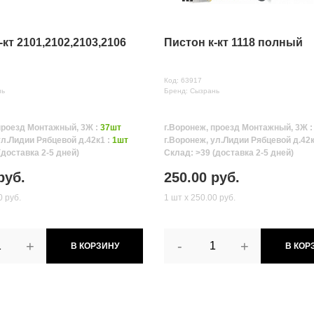
-кт 2101,2102,2103,2106
Пистон к-кт 1118 полный
Код: 63917
нь
Бренд: Сызрань
проезд Монтажный, 3Ж :
37шт
г.Воронеж, проезд Монтажный, 3Ж 
ул.Лидии Рябцевой д.42к1 :
1шт
г.Воронеж, ул.Лидии Рябцевой д.42к
(доставка 2-5 дней)
Склад: >39 (доставка 2-5 дней)
руб.
250.00 руб.
0 руб.
1 шт х 250.00 руб.
+
-
+
В КОРЗИНУ
В КОР