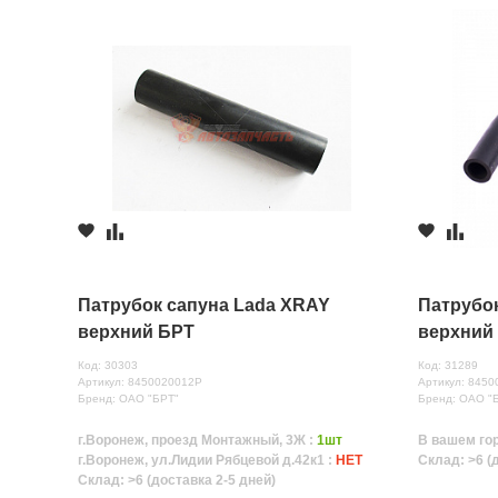
Патрубок сапуна Lada XRAY
Патрубок
верхний БРТ
верхний 
Код: 30303
Код: 31289
Артикул: 8450020012Р
Артикул: 845
Бренд: ОАО "БРТ"
Бренд: ОАО "
г.Воронеж, проезд Монтажный, 3Ж :
1шт
В вашем го
г.Воронеж, ул.Лидии Рябцевой д.42к1 :
НЕТ
Склад: >6 (
Склад: >6 (доставка 2-5 дней)