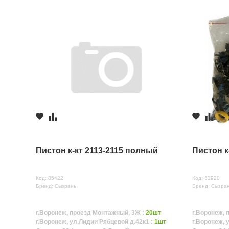
Пистон к-кт 2113-2115 полный
Пистон к
Код: 85422
Код: 63920
Бренд: Сызрань
Бренд: Сызра
г.Воронеж, проезд Монтажный, 3Ж :
20шт
г.Воронеж, 
г.Воронеж, ул.Лидии Рябцевой д.42к1 :
1шт
г.Воронеж, 