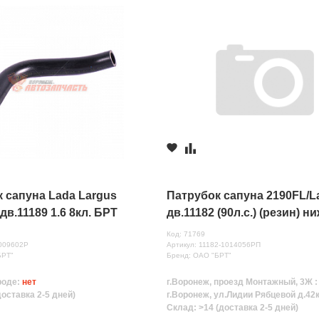
 сапуна Lada Largus
Патрубок сапуна 2190FL/L
дв.11189 1.6 8кл. БРТ
дв.11182 (90л.с.) (резин) н
БРТ
Код: 71769
0009602Р
Артикул: 11182-1014056РП
БРТ"
Бренд: ОАО "БРТ"
роде:
нет
г.Воронеж, проезд Монтажный, 3Ж 
доставка 2-5 дней)
г.Воронеж, ул.Лидии Рябцевой д.42к
Склад: >14 (доставка 2-5 дней)