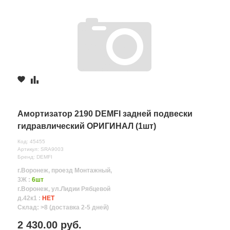
Амортизатор 2190 DEMFI задней подвески
гидравлический ОРИГИНАЛ (1шт)
Код: 45455
Артикул: SRA9003
Бренд: DEMFI
г.Воронеж, проезд Монтажный,
3Ж :
6шт
г.Воронеж, ул.Лидии Рябцевой
д.42к1 :
НЕТ
Склад: >8 (доставка 2-5 дней)
2 430.00 руб.