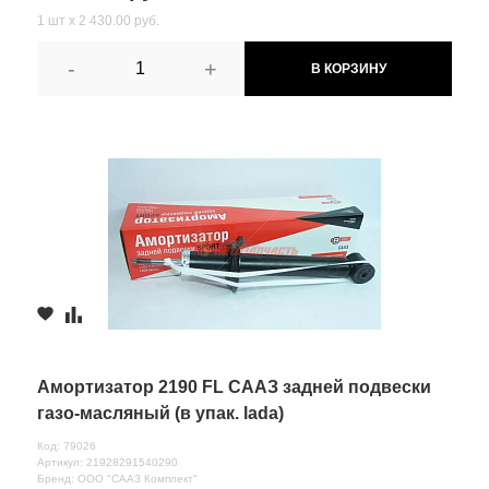
1 шт х 2 430.00 руб.
-
+
В КОРЗИНУ
Амортизатор 2190 FL СААЗ задней подвески
газо-масляный (в упак. lada)
Код: 79026
Артикул: 21928291540290
Бренд: ООО "СААЗ Комплект"