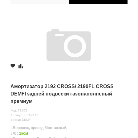
Амортизатор 2192 CROSS/ 2190FL CROSS
DEMFI задней подвески газонаполненый
премиум
Код: 73165
Артикул: SRA9412
Бренд: DEMFI
г.Воронеж, проезд Монтажный,
3Ж :
1ком