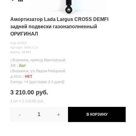
Амортизатор Lada Largus CROSS DEMFI
задней подвески газонаполненный
ОРИГИНАЛ
Код: 64623
Артикул: SRALC13
Бренд: DEMFI
г.Воронеж, проезд Монтажный,
3Ж :
2шт
г.Воронеж, ул.Лидии Рябцевой
д.42к1 :
НЕТ
Склад: >4 (доставка 2-5 дней)
3 210.00 руб.
1 шт х 3 210.00 руб.
-
+
В КОРЗИНУ