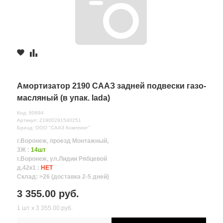
Амортизатор 2190 СААЗ задней подвески газо-
масляный (в упак. lada)
Код: 60694
Артикул: 21900291540251
Бренд: ООО "СААЗ Комплект"
г.Воронеж, проезд Монтажный,
3Ж :
14шт
г.Воронеж, ул.Лидии Рябцевой
д.42к1 :
НЕТ
Склад: >26 (доставка 2-5 дней)
3 355.00 руб.
1 шт х 3 355.00 руб.