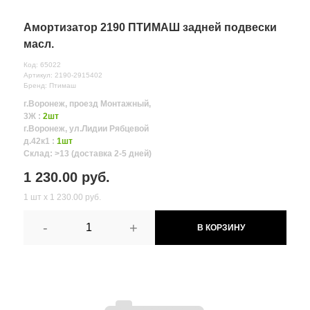
Амортизатор 2190 ПТИМАШ задней подвески
масл.
Код: 65022
Артикул: 2190-2915402
Бренд: Птимаш
г.Воронеж, проезд Монтажный,
3Ж :
2шт
г.Воронеж, ул.Лидии Рябцевой
д.42к1 :
1шт
Склад: >13 (доставка 2-5 дней)
1 230.00 руб.
1 шт х 1 230.00 руб.
-
+
В КОРЗИНУ