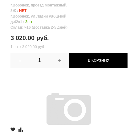
г.Воронеж, проезд Монтажный,
3Ж :
НЕТ
г.Воронеж, ул.Лидии Рябцевой
д.42к1 :
2шт
Склад: >16 (доставка 2-5 дней)
3 020.00 руб.
1 шт х 3 020.00 руб.
-
+
В КОРЗИНУ