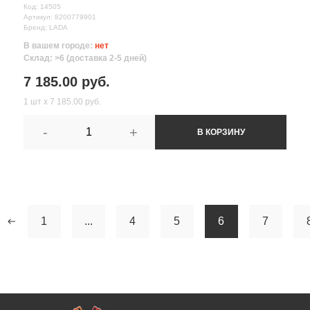
Код: 14505
Артикул: 8200779901
Бренд: LADA
В вашем городе:
нет
Склад: >6 (доставка 2-5 дней)
7 185.00 руб.
1 шт х 7 185.00 руб.
-
+
В КОРЗИНУ
1
...
4
5
6
7