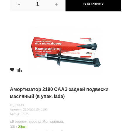
-
+
В КОРЗИНУ
Амортизатор 2190 СААЗ задней подвески
масляный (в упак. lada)
Код: 8443
Артикул: 21900291540200
Бренд: LADA
г.Воронеж, проезд Монтажный,
3Ж :
23шт