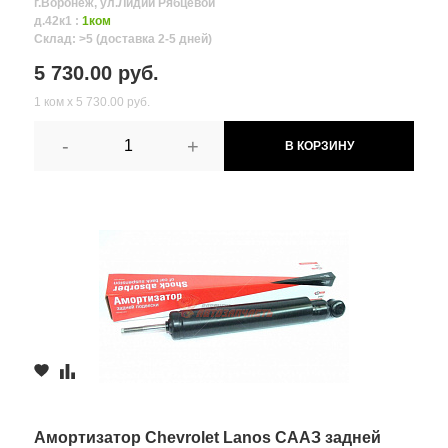
г.Воронеж, ул.Лидии Рябцевой
д.42к1 :
1ком
Склад: >5 (доставка 2-5 дней)
5 730.00 руб.
1 ком х 5 730.00 руб.
-
+
В КОРЗИНУ
Амортизатор Chevrolet Lanos СААЗ задней