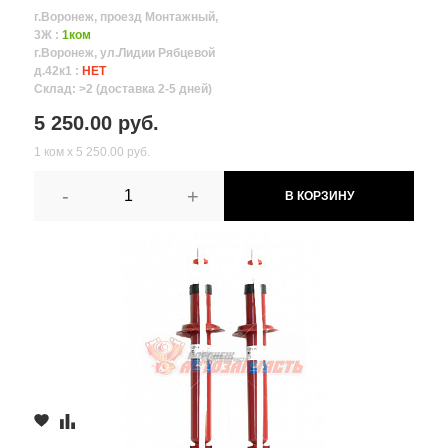
г.Воронеж, проезд Монтажный,
3Ж :
1ком
г.Воронеж, ул.Лидии Рябцевой
д.42к1 :
НЕТ
Склад: >2 (доставка 2-5 дней)
5 250.00 руб.
1 ком х 5 250.00 руб.
-
+
В КОРЗИНУ