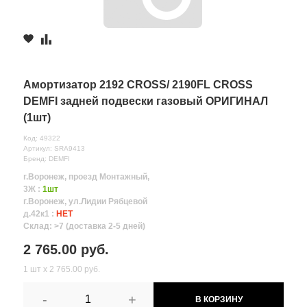
Амортизатор 2192 CROSS/ 2190FL CROSS
DEMFI задней подвески газовый ОРИГИНАЛ
(1шт)
Код: 49322
Артикул: SRA9413
Бренд: DEMFI
г.Воронеж, проезд Монтажный,
3Ж :
1шт
г.Воронеж, ул.Лидии Рябцевой
д.42к1 :
НЕТ
Склад: >7 (доставка 2-5 дней)
2 765.00 руб.
1 шт х 2 765.00 руб.
-
+
В КОРЗИНУ