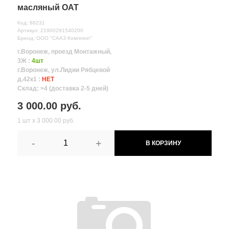
масляный ОАТ
Код: 88231
Артикул: 21900291540200
Бренд: ООО "СААЗ Комплект"
г.Воронеж, проезд Монтажный,
3Ж :
4шт
г.Воронеж, ул.Лидии Рябцевой
д.42к1 :
НЕТ
Склад: >4 (доставка 2-5 дней)
3 000.00 руб.
1 шт х 3 000.00 руб.
-
+
В КОРЗИНУ