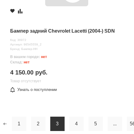
Бампер задний Chevrolet Lacetti (2004-) SDN
Код: 36972
Артикул: 96545559_2
Бренд: Бампер-НН
В вашем городе:
нет
Склад:
нет
4 150.00 руб.
Товар отсутствует
Узнать о поступлении
1
2
3
4
5
...
5