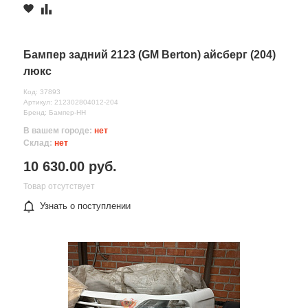
Бампер задний 2123 (GM Berton) айсберг (204)
люкс
Код: 37893
Артикул: 212302804012-204
Бренд: Бампер-НН
В вашем городе:
нет
Склад:
нет
10 630.00 руб.
Товар отсутствует
Узнать о поступлении