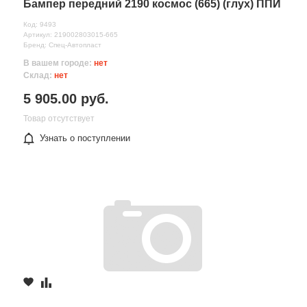
Бампер передний 2190 космос (665) (глух) ППИ
Код: 9493
Артикул: 219002803015-665
Бренд: Спец-Автопласт
В вашем городе:
нет
Склад:
нет
5 905.00 руб.
Товар отсутствует
Узнать о поступлении