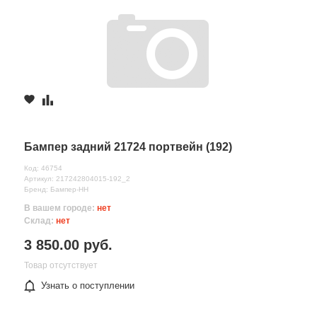
Бампер задний 21724 портвейн (192)
Код: 46754
Артикул: 217242804015-192_2
Бренд: Бампер-НН
В вашем городе:
нет
Склад:
нет
3 850.00 руб.
Товар отсутствует
Узнать о поступлении