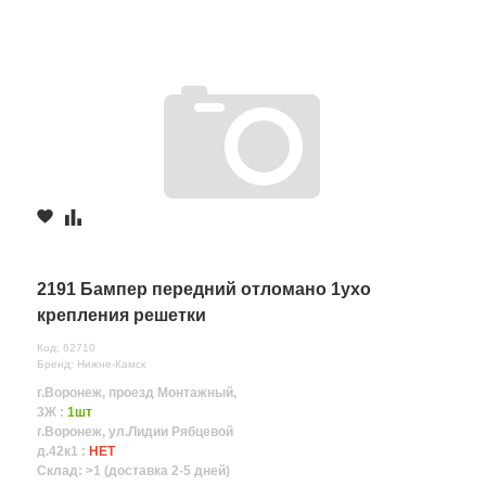
2191 Бампер передний отломано 1ухо
крепления решетки
Код: 62710
Бренд: Нижне-Камск
г.Воронеж, проезд Монтажный,
3Ж :
1шт
г.Воронеж, ул.Лидии Рябцевой
д.42к1 :
НЕТ
Склад: >1 (доставка 2-5 дней)