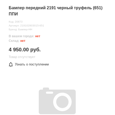
Бампер передний 2191 черный труфель (651)
ППИ
Код: 20873
Артикул: 219102803015-651
Бренд: Бампер-НН
В вашем городе:
нет
Склад:
нет
4 950.00 руб.
Товар отсутствует
Узнать о поступлении