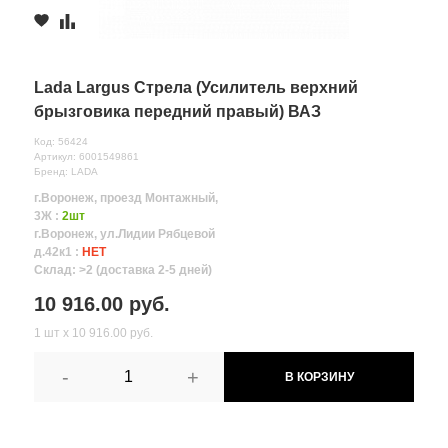
Lada Largus Стрела (Усилитель верхний
брызговика передний правый) ВАЗ
Код: 56424
Артикул: 6001549861
Бренд: LADA
г.Воронеж, проезд Монтажный,
3Ж :
2шт
г.Воронеж, ул.Лидии Рябцевой
д.42к1 :
НЕТ
Склад: >2 (доставка 2-5 дней)
10 916.00 руб.
1 шт х 10 916.00 руб.
-
+
В КОРЗИНУ