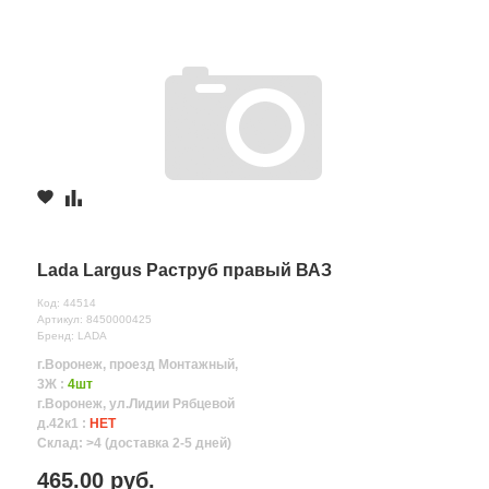
Lada Largus Раструб правый ВАЗ
Код: 44514
Артикул: 8450000425
Бренд: LADA
г.Воронеж, проезд Монтажный,
3Ж :
4шт
г.Воронеж, ул.Лидии Рябцевой
д.42к1 :
НЕТ
Склад: >4 (доставка 2-5 дней)
465.00 руб.