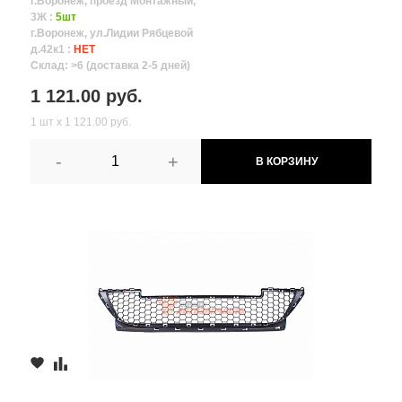
г.Воронеж, проезд Монтажный,
3Ж :
5шт
г.Воронеж, ул.Лидии Рябцевой
д.42к1 :
НЕТ
Склад: >6 (доставка 2-5 дней)
1 121.00 руб.
1 шт х 1 121.00 руб.
-
+
В КОРЗИНУ