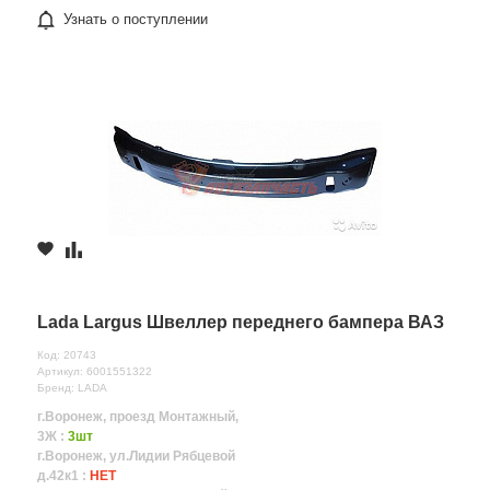
Узнать о поступлении
Lada Largus Швеллер переднего бампера ВАЗ
Код: 20743
Артикул: 6001551322
Бренд: LADA
г.Воронеж, проезд Монтажный,
3Ж :
3шт
г.Воронеж, ул.Лидии Рябцевой
д.42к1 :
НЕТ