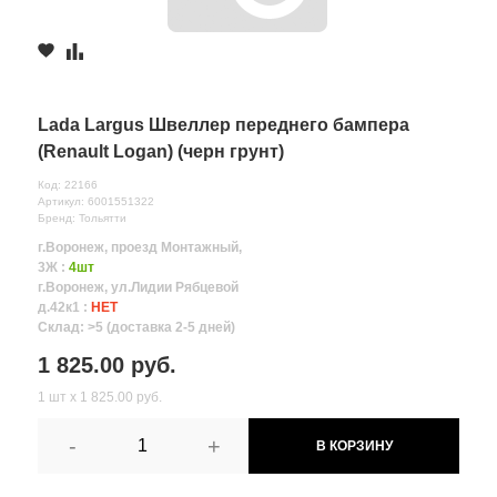
Lada Largus Швеллер переднего бампера
(Renault Logan) (черн грунт)
Код: 22166
Артикул: 6001551322
Бренд: Тольятти
г.Воронеж, проезд Монтажный,
3Ж :
4шт
г.Воронеж, ул.Лидии Рябцевой
д.42к1 :
НЕТ
Склад: >5 (доставка 2-5 дней)
1 825.00 руб.
1 шт х 1 825.00 руб.
-
+
В КОРЗИНУ