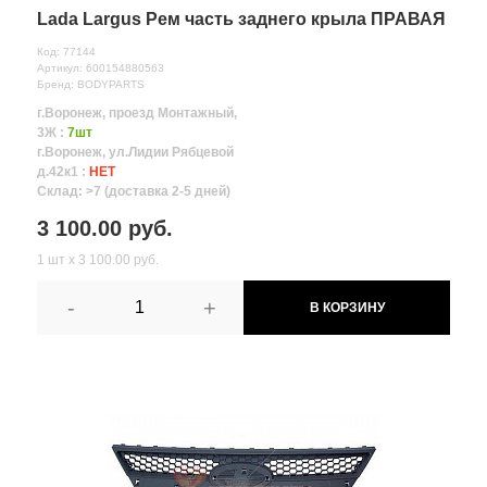
Lada Largus Рем часть заднего крыла ПРАВАЯ
Код: 77144
Артикул: 600154880563
Бренд: BODYPARTS
г.Воронеж, проезд Монтажный,
3Ж :
7шт
г.Воронеж, ул.Лидии Рябцевой
д.42к1 :
НЕТ
Склад: >7 (доставка 2-5 дней)
3 100.00 руб.
1 шт х 3 100.00 руб.
-
+
В КОРЗИНУ