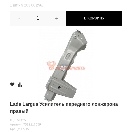
1 шт х 9 203.00 руб.
-
+
В КОРЗИНУ
Lada Largus Усилитель переднего лонжерона
правый
Код: 56425
Артикул: 751321765R
Бренд: LADA