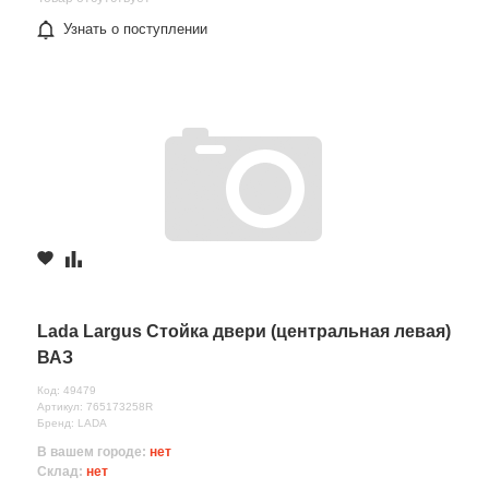
Узнать о поступлении
Lada Largus Стойка двери (центральная левая)
ВАЗ
Код: 49479
Артикул: 765173258R
Бренд: LADA
В вашем городе:
нет
Склад:
нет