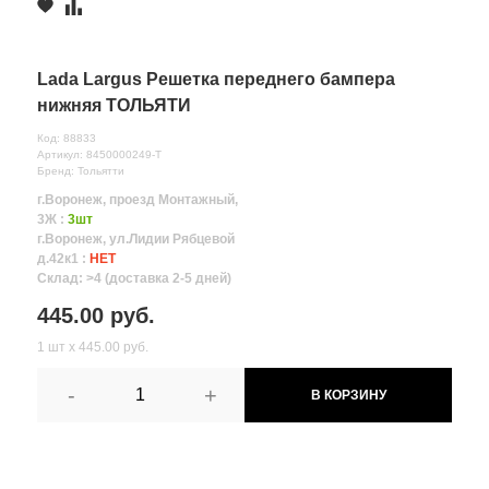
Lada Largus Решетка переднего бампера
нижняя ТОЛЬЯТИ
Код: 88833
Артикул: 8450000249-Т
Бренд: Тольятти
г.Воронеж, проезд Монтажный,
3Ж :
3шт
г.Воронеж, ул.Лидии Рябцевой
д.42к1 :
НЕТ
Склад: >4 (доставка 2-5 дней)
445.00 руб.
1 шт х 445.00 руб.
-
+
В КОРЗИНУ