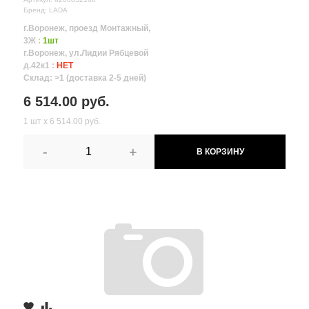
Бренд: LADA
г.Воронеж, проезд Монтажный,
3Ж :
1шт
г.Воронеж, ул.Лидии Рябцевой
д.42к1 :
НЕТ
Склад: >1 (доставка 2-5 дней)
6 514.00 руб.
1 шт х 6 514.00 руб.
-
+
В КОРЗИНУ