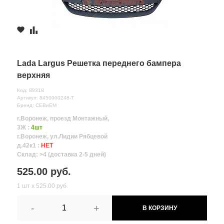
Lada Largus Решетка переднего бампера
верхняя
Код: 89318
Артикул: 8450000248-Т
Бренд: СЕВиЕМ
г.Воронеж, проезд Монтажный,
3Ж :
4шт
г.Воронеж, ул.Лидии Рябцевой
д.42к1 :
НЕТ
Склад: >4 (доставка 2-5 дней)
525.00 руб.
1 шт х 525.00 руб.
-
+
В КОРЗИНУ