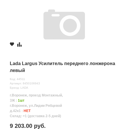
Lada Largus Усилитель переднего лонжерона
левый
Код: 44511
Артикул: 8450106943
Бренд: LADA
г.Воронеж, проезд Монтажный,
3Ж :
1шт
г.Воронеж, ул.Лидии Рябцевой
д.42к1 :
НЕТ
Склад: >1 (доставка 2-5 дней)
9 203.00 руб.