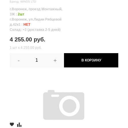
Бренд: WINGS LTD
г.Воронеж, проезд Монтажный,
3Ж :
2шт
г.Воронеж, ул.Лидии Рябцевой
д.42к1 :
НЕТ
Склад: >3 (доставка 2-5 дней)
4 255.00 руб.
1 шт х 4 255.00 руб.
-
+
В КОРЗИНУ