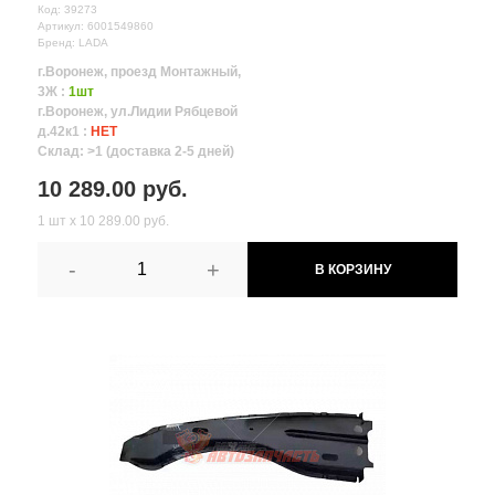
Код: 39273
Артикул: 6001549860
Бренд: LADA
г.Воронеж, проезд Монтажный,
3Ж :
1шт
г.Воронеж, ул.Лидии Рябцевой
д.42к1 :
НЕТ
Склад: >1 (доставка 2-5 дней)
10 289.00 руб.
1 шт х 10 289.00 руб.
-
+
В КОРЗИНУ