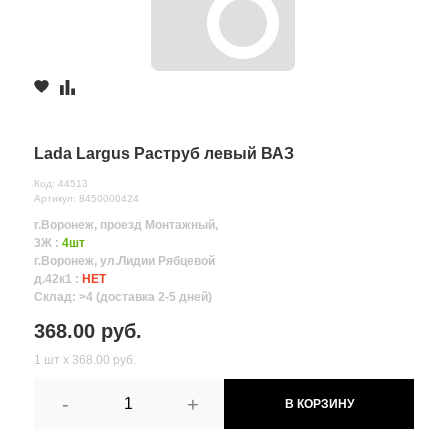
Lada Largus Раструб левый ВАЗ
Код: 44513
Артикул: 8450000424
г.Воронеж, проезд Монтажный,
3Ж :
4шт
г.Воронеж, ул.Лидии Рябцевой
д.42к1 :
НЕТ
Склад: >4 (доставка 2-5 дней)
368.00 руб.
1 шт х 368.00 руб.
-
+
В КОРЗИНУ