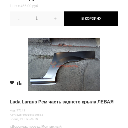
1 шт х 465.00 руб.
-
+
В КОРЗИНУ
Lada Largus Рем часть заднего крыла ЛЕВАЯ
Код: 77143
Артикул: 600154880663
Бренд: BODYPARTS
г.Воронеж, проезд Монтажный,