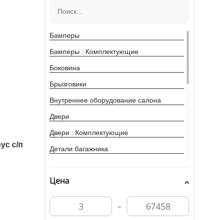
Бамперы
Бамперы : Комплектующие
Боковина
Брызговики
Внутреннее оборудование салона
Двери
Двери : Комплектующие
ус с/п
Детали багажника
Детали багажника : Комплектующие
Цена
Задок кузова
Зеркала и элементы
Капоты