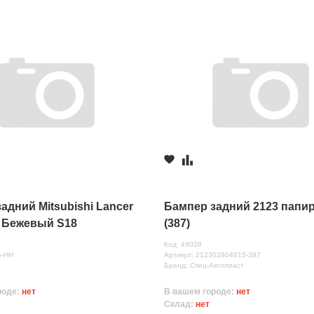
адний Mitsubishi Lancer
Бампер задний 2123 папир
-) Бежевый S18
(387)
Код: 49028
р-НН
Артикул: 212302804015-387
Бренд: Спец-Автопласт
роде:
нет
В вашем городе:
нет
Склад:
нет