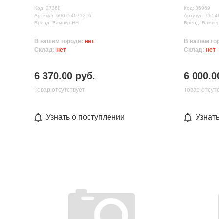
Код: 37368
Код: 36969
Артикул: 6001546712_6
Артикул: 9654
Бренд: Бампер-НН
Бренд: Бампе
В вашем городе:
нет
В вашем го
Склад:
нет
Склад:
нет
6 370.00 руб.
6 000.0
Товар отсутствует
Товар отсут
Узнать о поступлении
Узнат