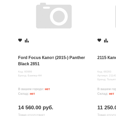
Ford Focus Капот (2015-) Panther
2115 Кап
Black 2851
Код: 60986
Код: 68283
Бренд: Бампер-НН
Артикул: 2114
Бренд: Тольят
В вашем городе:
нет
В вашем го
Склад:
нет
Склад:
нет
14 560.00 руб.
11 250.
Товар отсутствует
Товар отсут