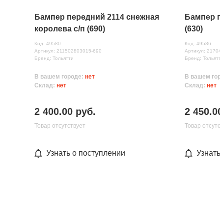
Бампер передний 2114 снежная
Бампер 
королева с/п (690)
(630)
Код: 49580
Код: 49586
Артикул: 211502803015-690
Артикул: 2170
Бренд: Тольятти
Бренд: Тольят
В вашем городе:
нет
В вашем го
Склад:
нет
Склад:
нет
2 400.00 руб.
2 450.0
Товар отсутствует
Товар отсут
Узнать о поступлении
Узнат