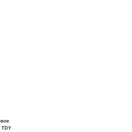
евое
т TDY