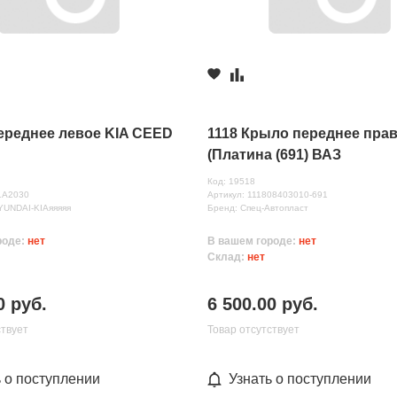
ереднее левое KIA CEED
1118 Крыло переднее пра
(Платина (691) ВАЗ
Код: 19518
1A2030
Артикул: 111808403010-691
YUNDAI-KIAяяяяя
Бренд: Спец-Автопласт
роде:
нет
В вашем городе:
нет
Склад:
нет
0 руб.
6 500.00 руб.
ствует
Товар отсутствует
ь о поступлении
Узнать о поступлении