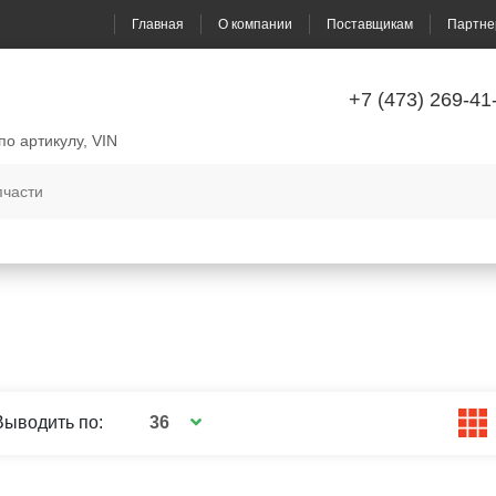
Главная
О компании
Поставщикам
Партне
+7 (473) 269-41
по артикулу, VIN
36
Выводить по: