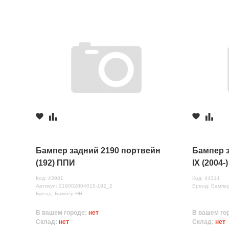
Бампер задний 2190 портвейн
Бампер з
(192) ППИ
IX (2004
Код: 43981
Код: 44314
Артикул: 219002804015-192_2
Бренд: Бампе
Бренд: Бампер-НН
В вашем городе:
нет
В вашем го
Склад:
нет
Склад:
нет