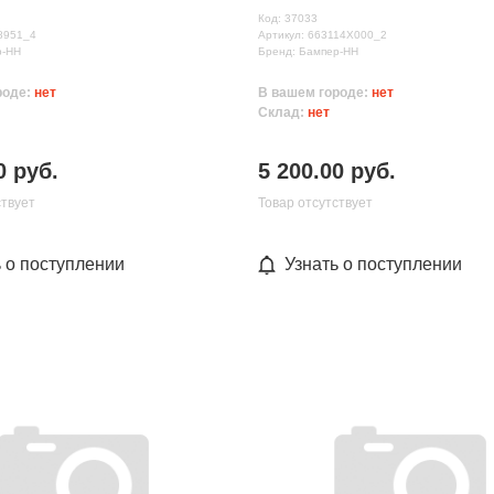
Код: 37033
8951_4
Артикул: 663114X000_2
р-НН
Бренд: Бампер-НН
роде:
нет
В вашем городе:
нет
Склад:
нет
0 руб.
5 200.00 руб.
ствует
Товар отсутствует
ь о поступлении
Узнать о поступлении