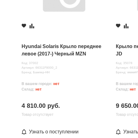
Hyundai Solaris Крыло переднее
Крыло п
левое (2017-) Черный MZN
JD
Код: 37002
Код: 35078
Артикул: 66311F9000_2
Артикул: 6631
Бренд: Бампер-НН
Бренд: яяяяяH
В вашем городе:
нет
В вашем го
Склад:
нет
Склад:
нет
4 810.00 руб.
9 650.0
Товар отсутствует
Товар отсут
Узнать о поступлении
Узнат