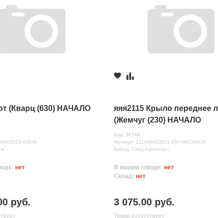
от (Кварц (630) НАЧАЛО
яяя2115 Крыло переднее 
(Жемчуг (230) НАЧАЛО
Код: 36746
08402010-630-Н
Артикул: 211408403011-230-NACHALO
ти
Бренд: Спец-Автопласт
роде:
нет
В вашем городе:
нет
Склад:
нет
00 руб.
3 075.00 руб.
ствует
Товар отсутствует