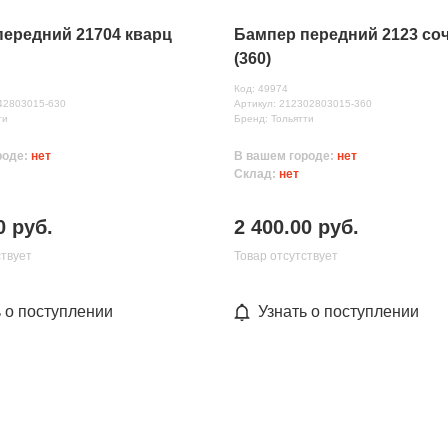
передний 21704 кварц
Бампер передний 2123 соч
(360)
Код: 49974
42803015-630
Артикул: 212302803015-360
ти
Бренд: Тольятти
роде:
нет
В вашем городе:
нет
Склад:
нет
0 руб.
2 400.00 руб.
ствует
Товар отсутствует
ь о поступлении
Узнать о поступлении