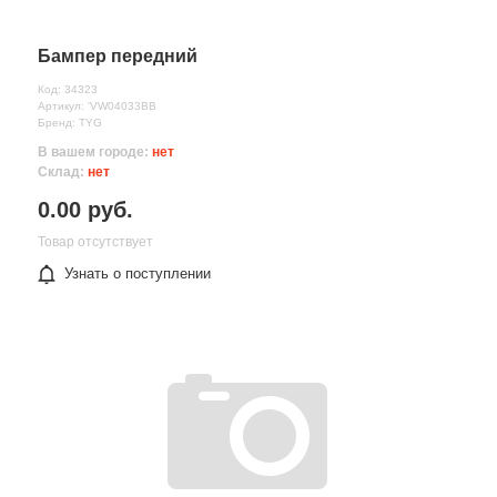
Бампер передний
Код: 34323
Артикул: 'VW04033BB
Бренд: TYG
В вашем городе:
нет
Склад:
нет
0.00 руб.
Товар отсутствует
Узнать о поступлении