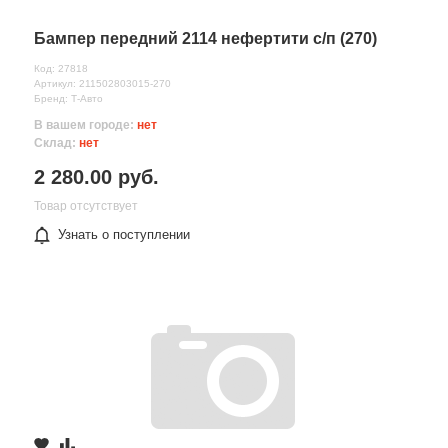
Бампер передний 2114 нефертити с/п (270)
Код: 27818
Артикул: 211502803015-270
Бренд: Т-Авто
В вашем городе:
нет
Склад:
нет
2 280.00 руб.
Товар отсутствует
Узнать о поступлении