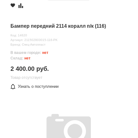
Бампер передний 2114 коралл п/к (116)
Код: 14620
Артикул: 211502803015-116-PK
Бренд: Спец-Автопласт
В вашем городе:
нет
Склад:
нет
2 400.00 руб.
Товар отсутствует
Узнать о поступлении