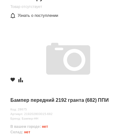
Товар отсутствует
Узнать о поступлении
Бампер передний 2192 гранта (682) ППИ
Код: 28675
Артикул: 219202803015-682
Бренд: Бампер-НН
В вашем городе:
нет
Склад:
нет