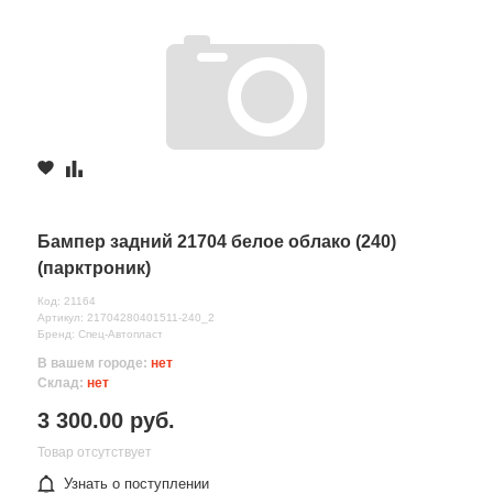
Бампер задний 21704 белое облако (240)
(парктроник)
Код: 21164
Артикул: 21704280401511-240_2
Бренд: Спец-Автопласт
В вашем городе:
нет
Склад:
нет
3 300.00 руб.
Товар отсутствует
Узнать о поступлении