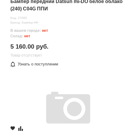
Бампер передний Datsun mi-DO белое облако
(240) C04G ППИ
Код: 27095
Бренд: Бампер-НН
В вашем городе:
нет
Склад:
нет
5 160.00 руб.
Товар отсутствует
Узнать о поступлении