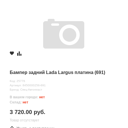
Бампер задний Lada Largus платина (691)
Код: 25776
Артикул: 8450000256-691
Бренд: Спец-Автопласт
В вашем городе:
нет
Склад:
нет
3 720.00 руб.
Товар отсутствует