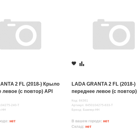
NTA 2 FL (2018-) Крыло
LADA GRANTA 2 FL (2018-)
 левое (с повтор) API
переднее левое (с повтор)
блако (240)
(Борнео( 633)
Код: 84361
104275-240-Т
Артикул: 8450104275-633-Т
р-НН
Бренд: Бампер-НН
роде:
нет
В вашем городе:
нет
Склад:
нет