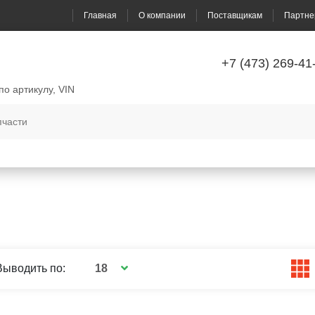
Главная
О компании
Поставщикам
Партне
+7 (473) 269-41
по артикулу, VIN
18
Выводить по: