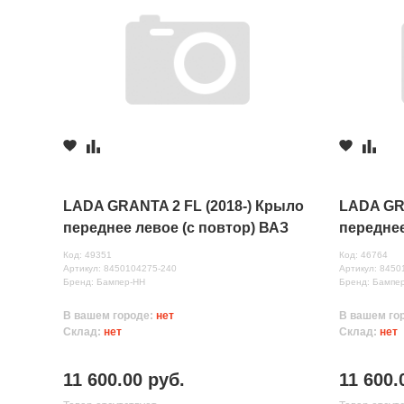
LADA GRANTA 2 FL (2018-) Крыло
LADA GRA
переднее левое (с повтор) ВАЗ
переднее
(Белое облако (240)
(Борнео(
Код: 49351
Код: 46764
Артикул: 8450104275-240
Артикул: 8450
Бренд: Бампер-НН
Бренд: Бампе
В вашем городе:
нет
В вашем го
Склад:
нет
Склад:
нет
11 600.00 руб.
11 600.