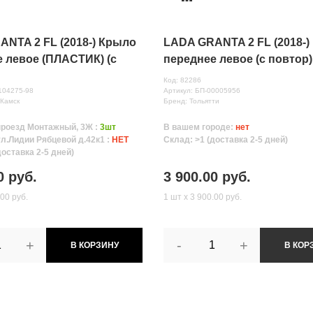
NTA 2 FL (2018-) Крыло
LADA GRANTA 2 FL (2018-)
 левое (ПЛАСТИК) (с
переднее левое (с повтор) 
(Камск)
Код: 82286
104275-98
Артикул: БП-00005956
-Камск
Бренд: Тольятти
проезд Монтажный, 3Ж :
3шт
В вашем городе:
нет
ул.Лидии Рябцевой д.42к1 :
НЕТ
Склад: >1 (доставка 2-5 дней)
доставка 2-5 дней)
0 руб.
3 900.00 руб.
.00 руб.
1 шт х 3 900.00 руб.
+
-
+
В КОРЗИНУ
В КОР