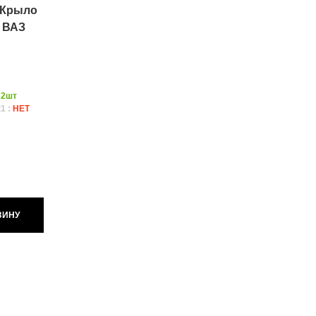
 Крыло
) ВАЗ
:
2шт
1 :
НЕТ
ЗИНУ