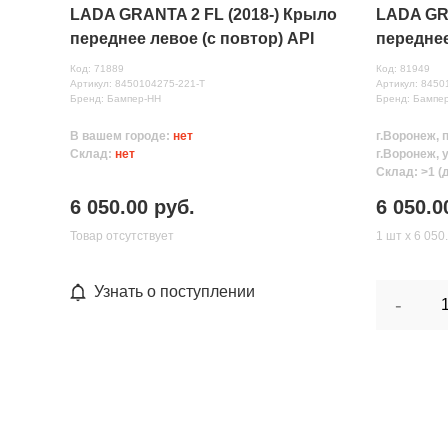
LADA GRANTA 2 FL (2018-) Крыло
LADA GRA
переднее левое (с повтор) API
переднее
(Ледниковый( 221)
(Техно( 6
Код: 71889
Код: 81949
Артикул: 8450104275-221-Т
Артикул: 8450
Бренд: Бампер-НН
Бренд: Бампе
В вашем городе:
нет
г.Воронеж, 
Склад:
нет
г.Воронеж, 
Склад: >1 (
6 050.00 руб.
6 050.0
Товар отсутствует
1 шт х 6 050
Узнать о поступлении
-