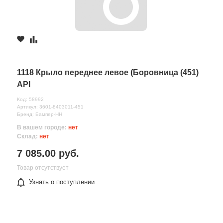
1118 Крыло переднее левое (Боровница (451)
API
Код: 58992
Артикул: 3601-8403011-451
Бренд: Бампер-НН
В вашем городе:
нет
Склад:
нет
7 085.00 руб.
Товар отсутствует
Узнать о поступлении