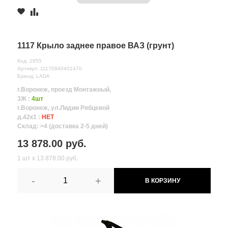
1117 Крыло заднее правое ВАЗ (грунт)
Код: 2955
Артикул: 11170840401470
Бренд: LADA
г.Воронеж, проезд Монтажный,
3Ж :
4шт
г.Воронеж, ул.Лидии Рябцевой
д.42к1 :
НЕТ
Склад: >4 (доставка 2-5 дней)
13 878.00 руб.
1 шт х 13 878.00 руб.
-
+
В КОРЗИНУ