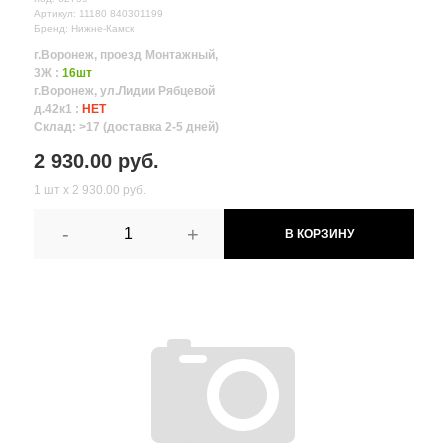
Артикул: 11180 840301199
Бренд: Нижне-Камск
г.Воронеж, проезд Монтажный,
3Ж :
16шт
г.Воронеж, ул.Лидии Рябцевой
д.42к1 :
НЕТ
Склад: >17 (доставка 2-5 дней)
2 930.00 руб.
1 шт х 2 930.00 руб.
-
+
В КОРЗИНУ