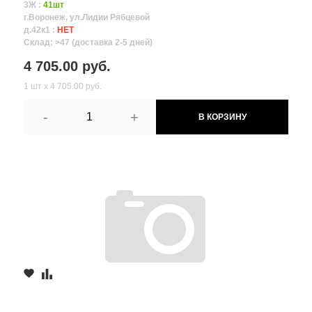
3Ж :
41шт
г.Воронеж, ул.Лидии Рябцевой
д.42к1 :
НЕТ
Склад: >47 (доставка 2-5 дней)
4 705.00 руб.
1 шт х 4 705.00 руб.
-
+
В КОРЗИНУ