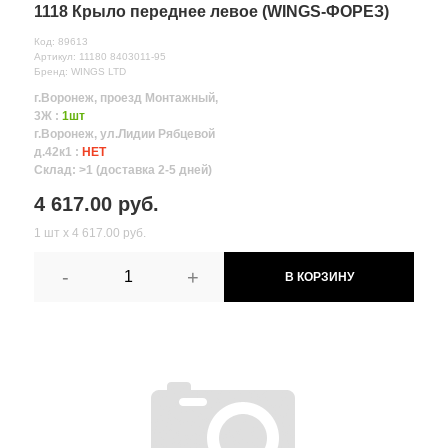
1118 Крыло переднее левое (WINGS-ФОРЕЗ)
Код: 89613
Артикул: 11180 8403011-95
Бренд: WINGS LTD
г.Воронеж, проезд Монтажный,
3Ж :
1шт
г.Воронеж, ул.Лидии Рябцевой
д.42к1 :
НЕТ
Склад: >1 (доставка 2-5 дней)
4 617.00 руб.
1 шт х 4 617.00 руб.
-
+
В КОРЗИНУ