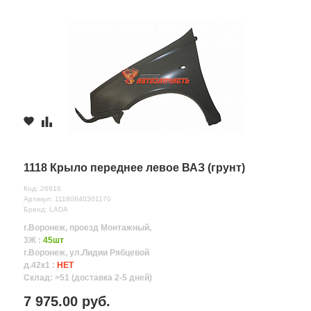
1118 Крыло переднее левое ВАЗ (грунт)
Код: 26616
Артикул: 11180840301170
Бренд: LADA
г.Воронеж, проезд Монтажный,
3Ж :
45шт
г.Воронеж, ул.Лидии Рябцевой
д.42к1 :
НЕТ
Склад: >51 (доставка 2-5 дней)
7 975.00 руб.