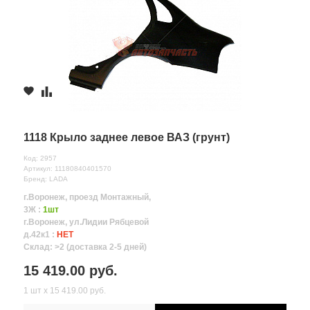
1118 Крыло заднее левое ВАЗ (грунт)
Код: 2957
Артикул: 11180840401570
Бренд: LADA
г.Воронеж, проезд Монтажный,
3Ж :
1шт
г.Воронеж, ул.Лидии Рябцевой
д.42к1 :
НЕТ
Склад: >2 (доставка 2-5 дней)
15 419.00 руб.
1 шт х 15 419.00 руб.