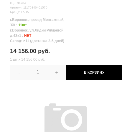
Код: 34704
Артикул: 11170840401570
Бренд: LADA
г.Воронеж, проезд Монтажный,
3Ж :
11шт
г.Воронеж, ул.Лидии Рябцевой
д.42к1 :
НЕТ
Склад: >11 (доставка 2-5 дней)
14 156.00 руб.
1 шт х 14 156.00 руб.
-
+
В КОРЗИНУ