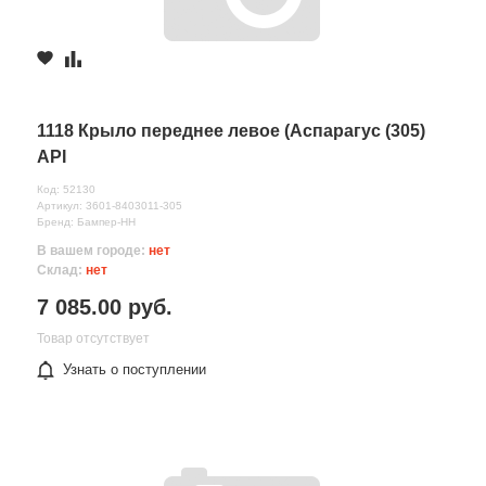
1118 Крыло переднее левое (Аспарагус (305)
API
Код: 52130
Артикул: 3601-8403011-305
Бренд: Бампер-НН
В вашем городе:
нет
Склад:
нет
7 085.00 руб.
Товар отсутствует
Узнать о поступлении