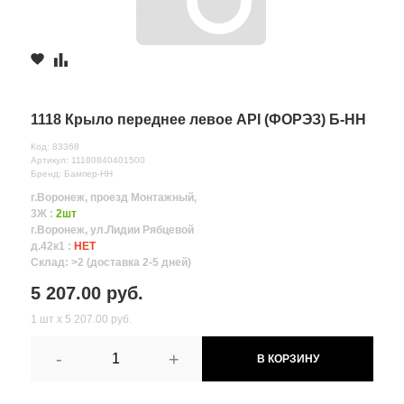
1118 Крыло переднее левое API (ФОРЭЗ) Б-НН
Код: 83368
Артикул: 11180840401500
Бренд: Бампер-НН
г.Воронеж, проезд Монтажный,
3Ж :
2шт
г.Воронеж, ул.Лидии Рябцевой
д.42к1 :
НЕТ
Склад: >2 (доставка 2-5 дней)
5 207.00 руб.
1 шт х 5 207.00 руб.
-
+
В КОРЗИНУ