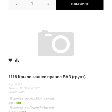
-
+
В КОРЗИНУ
1118 Крыло заднее правое ВАЗ (грунт)
Код: 26615
Артикул: 11180840401470
Бренд: LADA
г.Воронеж, проезд Монтажный,
3Ж :
2шт
г.Воронеж, ул.Лидии Рябцевой