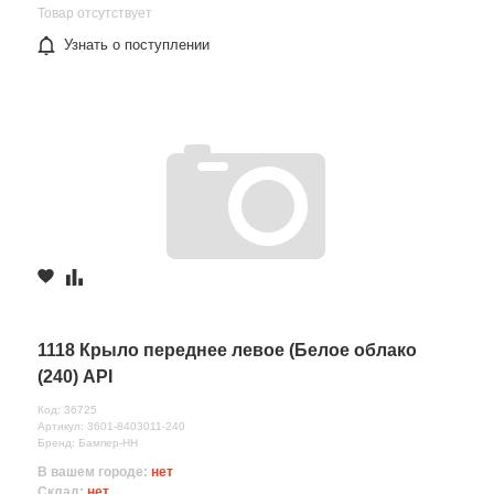
Товар отсутствует
Узнать о поступлении
1118 Крыло переднее левое (Белое облако
(240) API
Код: 36725
Артикул: 3601-8403011-240
Бренд: Бампер-НН
В вашем городе:
нет
Склад:
нет