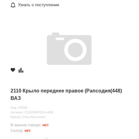
Узнать о поступлении
2110 Крыло переднее правое (Рапсодия(448)
ВАЗ
Код: 18368
Артикул: 211008403014-448
Бренд: Спец-Автопласт
В вашем городе:
нет
Склад:
нет