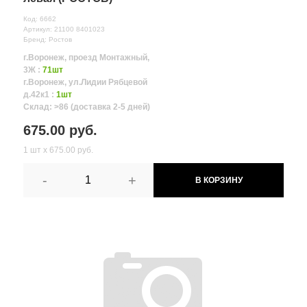
Код: 6662
Артикул: 21100 8401023
Бренд: Ростов
г.Воронеж, проезд Монтажный,
3Ж :
71шт
г.Воронеж, ул.Лидии Рябцевой
д.42к1 :
1шт
Склад: >86 (доставка 2-5 дней)
675.00 руб.
1 шт х 675.00 руб.
-
+
В КОРЗИНУ