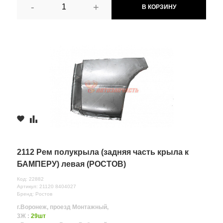
-
+
В КОРЗИНУ
2112 Рем полукрыла (задняя часть крыла к
БАМПЕРУ) левая (РОСТОВ)
Код: 22882
Артикул: 21120 8404027
Бренд: Ростов
г.Воронеж, проезд Монтажный,
3Ж :
29шт