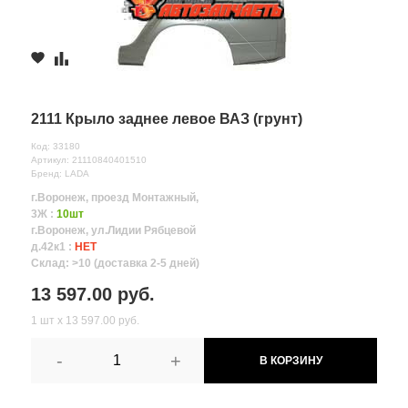
2111 Крыло заднее левое ВАЗ (грунт)
Код: 33180
Артикул: 21110840401510
Бренд: LADA
г.Воронеж, проезд Монтажный,
3Ж :
10шт
г.Воронеж, ул.Лидии Рябцевой
д.42к1 :
НЕТ
Склад: >10 (доставка 2-5 дней)
13 597.00 руб.
1 шт х 13 597.00 руб.
-
+
В КОРЗИНУ