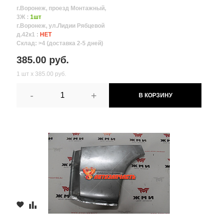
г.Воронеж, проезд Монтажный,
3Ж :
1шт
г.Воронеж, ул.Лидии Рябцевой
д.42к1 :
НЕТ
Склад: >4 (доставка 2-5 дней)
385.00 руб.
1 шт х 385.00 руб.
-
+
В КОРЗИНУ