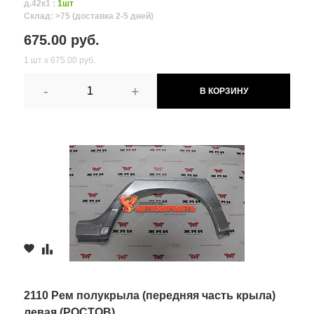
д.42к1 :
1шт
Склад: >75 (доставка 2-5 дней)
675.00 руб.
1 шт х 675.00 руб.
-
+
В КОРЗИНУ
2110 Рем полукрыла (передняя часть крыла)
левая (РОСТОВ)