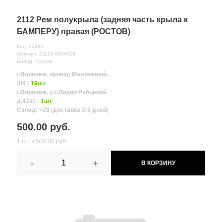
2112 Рем полукрыла (задняя часть крыла к
БАМПЕРУ) правая (РОСТОВ)
Код: 22881
Артикул: 21120 8404026
Бренд: Ростов
г.Воронеж, проезд Монтажный,
3Ж :
19шт
г.Воронеж, ул.Лидии Рябцевой
д.42к1 :
1шт
Склад: >29 (доставка 2-5 дней)
500.00 руб.
1 шт х 500.00 руб.
-
+
В КОРЗИНУ