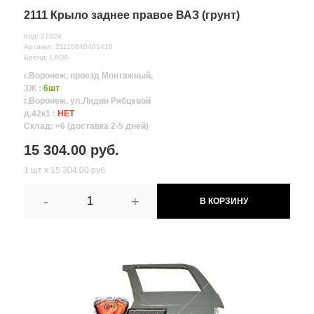
2111 Крыло заднее правое ВАЗ (грунт)
Код: 27824
Артикул: 21110840401410
Бренд: LADA
г.Воронеж, проезд Монтажный,
3Ж :
6шт
г.Воронеж, ул.Лидии Рябцевой
д.42к1 :
НЕТ
Склад: >6 (доставка 2-5 дней)
15 304.00 руб.
1 шт х 15 304.00 руб.
-
+
В КОРЗИНУ