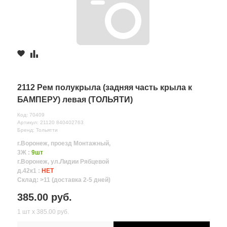
2112 Рем полукрыла (задняя часть крыла к
БАМПЕРУ) левая (ТОЛЬЯТИ)
Код: 70409
Артикул: 21120 840402763
Бренд: Тольятти
г.Воронеж, проезд Монтажный,
3Ж :
9шт
г.Воронеж, ул.Лидии Рябцевой
д.42к1 :
НЕТ
Склад: >11 (доставка 2-5 дней)
385.00 руб.
1 шт х 385.00 руб.