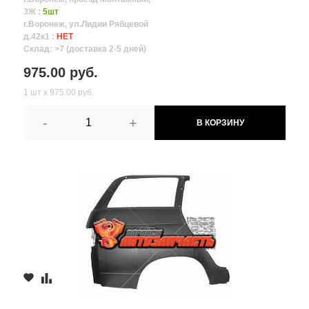
3Ж :
5шт
г.Воронеж, ул.Лидии Рябцевой
д.42к1 :
НЕТ
Склад: >7 (доставка 2-5 дней)
975.00 руб.
1 шт х 975.00 руб.
-
+
В КОРЗИНУ