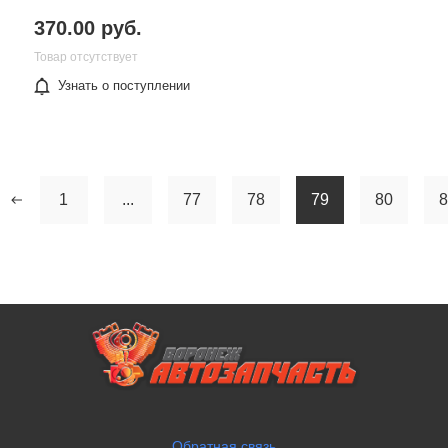
370.00 руб.
Товар отсутствует
Узнать о поступлении
1
...
77
78
79
80
8
Обратная связь