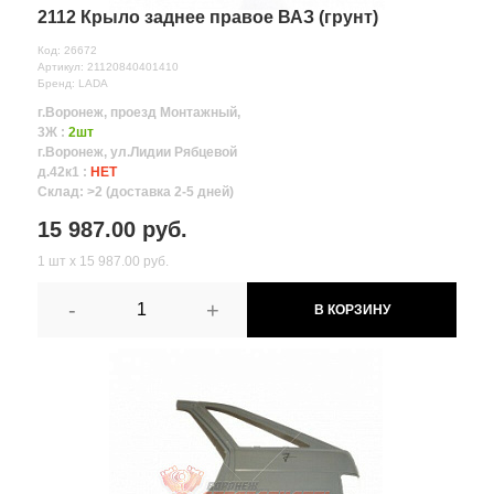
2112 Крыло заднее правое ВАЗ (грунт)
Код: 26672
Артикул: 21120840401410
Бренд: LADA
г.Воронеж, проезд Монтажный,
3Ж :
2шт
г.Воронеж, ул.Лидии Рябцевой
д.42к1 :
НЕТ
Склад: >2 (доставка 2-5 дней)
15 987.00 руб.
1 шт х 15 987.00 руб.
-
+
В КОРЗИНУ