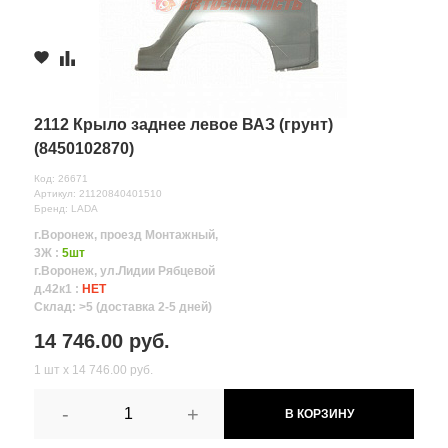
2112 Крыло заднее левое ВАЗ (грунт)
(8450102870)
Код: 26671
Артикул: 21120840401510
Бренд: LADA
г.Воронеж, проезд Монтажный,
3Ж :
5шт
г.Воронеж, ул.Лидии Рябцевой
д.42к1 :
НЕТ
Склад: >5 (доставка 2-5 дней)
14 746.00 руб.
1 шт х 14 746.00 руб.
-
+
В КОРЗИНУ