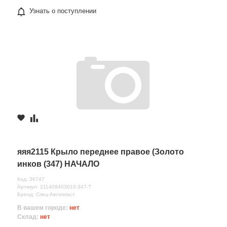
Узнать о поступлении
яяя2115 Крыло переднее правое (Золото
инков (347) НАЧАЛО
Код: 36747
Артикул: 211408403010-347-T
Бренд: Спец-Автопласт
В вашем городе:
нет
Склад:
нет