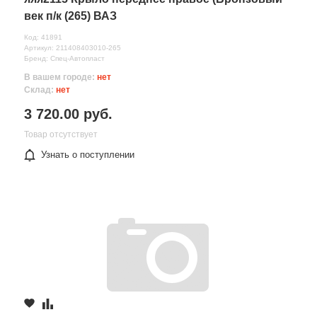
век п/к (265) ВАЗ
Код: 41891
Артикул: 211408403010-265
Бренд: Спец-Автопласт
В вашем городе:
нет
Склад:
нет
3 720.00 руб.
Товар отсутствует
Узнать о поступлении