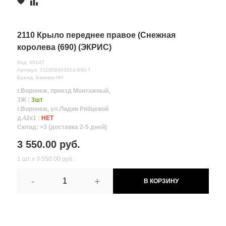
2110 Крыло переднее правое (Снежная
королева (690) (ЭКРИС)
Код: 40147
Артикул: 211008403014-690-T
Бренд: Бампер-НН
г.Воронеж, проезд Монтажный,
3Ж :
3шт
г.Воронеж, ул.Лидии Рябцевой
д.42к1 :
НЕТ
Склад: >3 (доставка 2-5 дней)
3 550.00 руб.
1 шт х 3 550.00 руб.
-
+
В КОРЗИНУ