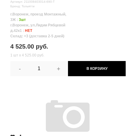
Артикул: 211008403014-690-Т
Бренд: Тольятти
г.Воронеж, проезд Монтажный,
3Ж :
3шт
г.Воронеж, ул.Лидии Рябцевой
д.42к1 :
НЕТ
Склад: >3 (доставка 2-5 дней)
4 525.00 руб.
1 шт х 4 525.00 руб.
-
+
В КОРЗИНУ