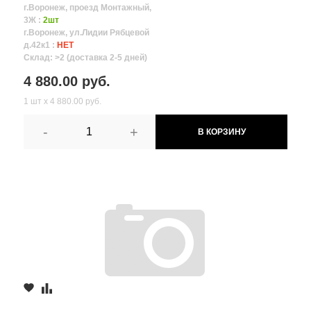
г.Воронеж, проезд Монтажный,
3Ж :
2шт
г.Воронеж, ул.Лидии Рябцевой
д.42к1 :
НЕТ
Склад: >2 (доставка 2-5 дней)
4 880.00 руб.
1 шт х 4 880.00 руб.
-
+
В КОРЗИНУ