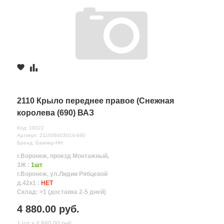
2110 Крыло переднее правое (Снежная
королева (690) ВАЗ
Код: 19322
Артикул: 211008403014-690
Бренд: Бампер-НН
г.Воронеж, проезд Монтажный,
3Ж :
1шт
г.Воронеж, ул.Лидии Рябцевой
д.42к1 :
НЕТ
Склад: >1 (доставка 2-5 дней)
4 880.00 руб.
1 шт х 4 880.00 руб.