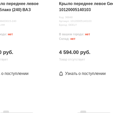
ыло переднее левое
Крыло переднее левое Ge
блако (240) ВАЗ
10120005140103
Код: 36848
08403015-240
Артикул: 10120005140103
р-НН
Бренд: GEELY
роде:
нет
В вашем городе:
нет
Склад:
нет
0 руб.
4 594.00 руб.
ствует
Товар отсутствует
ь о поступлении
Узнать о поступлении