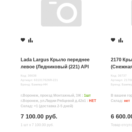
Lada Largus Крыло переднее
2170 Кр
левое (Ледниковый (221) API
(Снежная
Код: 36638
Код: 36737
Артикул: 631017626R-221
Артикул: 2170
Бренд: Бампер-НН
Бренд: Бампе
г.Воронеж, проезд Монтажный, 3Ж :
1шт
В вашем го
г.Воронеж, ул.Лидии Рябцевой д.42к1 :
НЕТ
Склад:
нет
Склад: >1 (доставка 2-5 дней)
7 100.00 руб.
6 600.0
1 шт х 7 100.00 руб.
Товар отсут