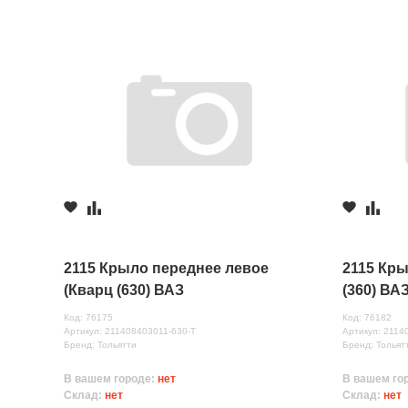
2115 Крыло переднее левое
2115 Кры
(Кварц (630) ВАЗ
(360) ВА
Код: 76175
Код: 76182
Артикул: 211408403011-630-Т
Артикул: 2114
Бренд: Тольятти
Бренд: Тольят
В вашем городе:
нет
В вашем го
Склад:
нет
Склад:
нет