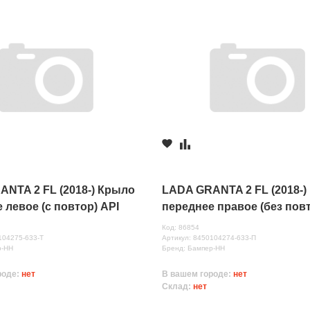
NTA 2 FL (2018-) Крыло
LADA GRANTA 2 FL (2018-)
 левое (с повтор) API
переднее правое (без пов
 633)
ПЛАСТИК (Борнео (633)
Код: 86854
104275-633-Т
Артикул: 8450104274-633-П
р-НН
Бренд: Бампер-НН
роде:
нет
В вашем городе:
нет
Склад:
нет