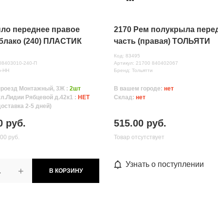
ыло переднее правое
2170 Рем полукрыла пере
блако (240) ПЛАСТИК
часть (правая) ТОЛЬЯТИ
(хвостовик МАЛЫЙ)
Код: 83495
08403010-240-П
Артикул: 21700 840402067
р-НН
Бренд: Тольятти
проезд Монтажный, 3Ж :
2шт
В вашем городе:
нет
ул.Лидии Рябцевой д.42к1 :
НЕТ
Склад:
нет
доставка 2-5 дней)
0 руб.
515.00 руб.
.00 руб.
Товар отсутствует
Узнать о поступлении
+
В КОРЗИНУ