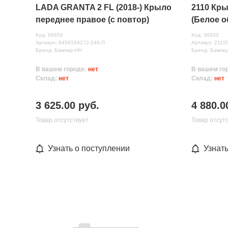
LADA GRANTA 2 FL (2018-) Крыло
2110 Кр
переднее правое (с повтор)
(Белое о
ПЛАСТИК (Белое облако( 240)
Код: 86856
Код: 36833
Артикул: 8450104272-240-П
Артикул: 2110
Бренд: Бампер-НН
Бренд: Бампе
В вашем городе:
нет
В вашем го
Склад:
нет
Склад:
нет
3 625.00 руб.
4 880.0
Товар отсутствует
Товар отсут
Узнать о поступлении
Узнат