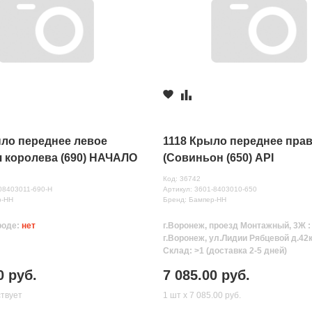
ыло переднее левое
1118 Крыло переднее пра
 королева (690) НАЧАЛО
(Совиньон (650) API
Код: 36742
08403011-690-Н
Артикул: 3601-8403010-650
р-НН
Бренд: Бампер-НН
роде:
нет
г.Воронеж, проезд Монтажный, 3Ж 
г.Воронеж, ул.Лидии Рябцевой д.42к
Склад: >1 (доставка 2-5 дней)
0 руб.
7 085.00 руб.
ствует
1 шт х 7 085.00 руб.