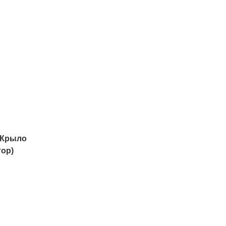
 Крыло
тор)