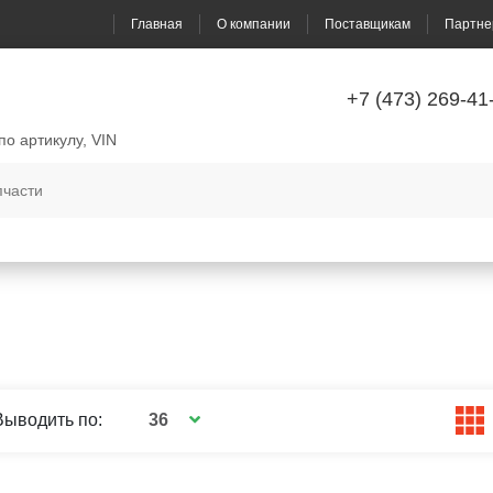
Главная
О компании
Поставщикам
Партне
+7 (473) 269-41
по артикулу, VIN
36
Выводить по: