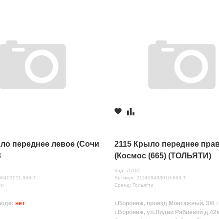
ло переднее левое (Сочи
2115 Крыло переднее пра
З
(Космос (665) (ТОЛЬЯТИ)
Код: 76185
08403011-360-Т
Артикул: 211408403010-665-T
ти
Бренд: Тольятти
роде:
нет
г.Воронеж, проезд Монтажный, 3Ж 
г.Воронеж, ул.Лидии Рябцевой д.42к