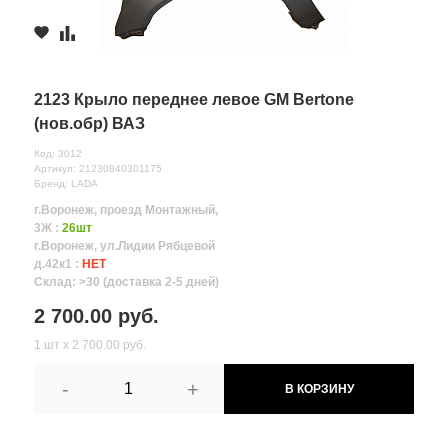
2123 Крыло переднее левое GM Bertone
(нов.обр) ВАЗ
Код: 3012
Артикул: 21230840301175
Бренд: LADA
г.Воронеж, проезд Монтажный,
3Ж :
26шт
г.Воронеж, ул.Лидии Рябцевой
д.42к1 :
НЕТ
Склад: >30 (доставка 2-5 дней)
2 700.00 руб.
1 шт х 2 700.00 руб.
-
+
В КОРЗИНУ