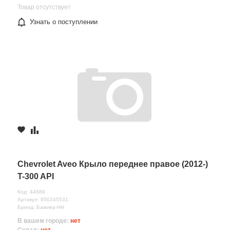
Товар отсутствует
Узнать о поступлении
Chevrolet Aveo Крыло переднее правое (2012-)
T-300 API
Код: 44689
Артикул: 950245531
Бренд: Бампер-НН
В вашем городе:
нет