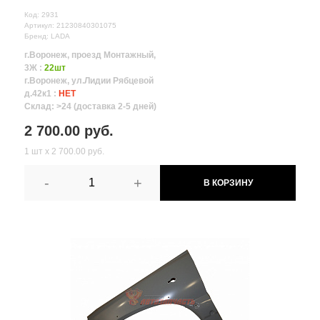
Код: 2931
Артикул: 21230840301075
Бренд: LADA
г.Воронеж, проезд Монтажный,
3Ж :
22шт
г.Воронеж, ул.Лидии Рябцевой
д.42к1 :
НЕТ
Склад: >24 (доставка 2-5 дней)
2 700.00 руб.
1 шт х 2 700.00 руб.
-
+
В КОРЗИНУ