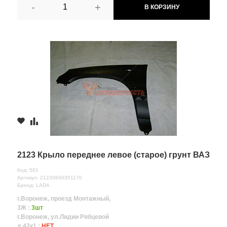
-
+
В КОРЗИНУ
2123 Крыло переднее левое (старое) грунт ВАЗ
Код: 501
Артикул: 21230840301170
Бренд: LADA
г.Воронеж, проезд Монтажный,
3Ж :
3шт
г.Воронеж, ул.Лидии Рябцевой
д.42к1 :
НЕТ