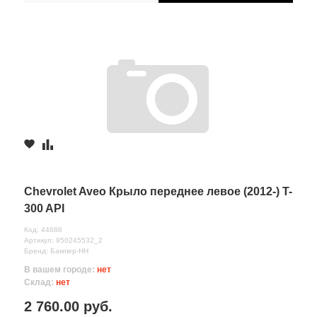
Chevrolet Aveo Крыло переднее левое (2012-) T-
300 API
Код: 44688
Артикул: 950245532_2
Бренд: Бампер-НН
В вашем городе:
нет
Склад:
нет
2 760.00 руб.