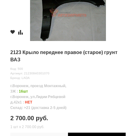
2123 Крыло переднее правое (старое) грунт
ВАЗ
Код: 500
Артикул: 21230840301070
Бренд: LADA
г.Воронеж, проезд Монтажный,
3Ж :
16шт
г.Воронеж, ул.Лидии Рябцевой
д.42к1 :
НЕТ
Склад: >21 (доставка 2-5 дней)
2 700.00 руб.
1 шт х 2 700.00 руб.