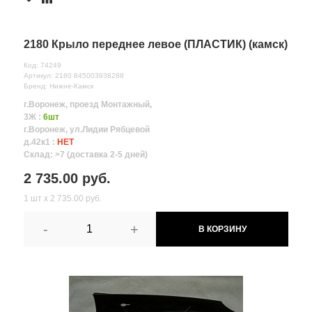
2180 Крыло переднее левое (ПЛАСТИК) (камск)
Код: 74249
Артикул: 2180 845003938288
Бренд: Нижне-Камск
г.Воронеж, проезд Монтажный,
3Ж :
6шт
г.Воронеж, ул.Лидии Рябцевой
д.42к1 :
НЕТ
Склад: >7 (доставка 2-5 дней)
2 735.00 руб.
1 шт х 2 735.00 руб.
-
+
В КОРЗИНУ