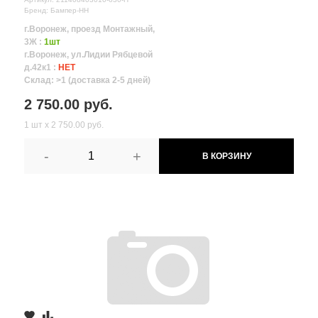
Бренд: Бампер-НН
г.Воронеж, проезд Монтажный,
3Ж :
1шт
г.Воронеж, ул.Лидии Рябцевой
д.42к1 :
НЕТ
Склад: >1 (доставка 2-5 дней)
2 750.00 руб.
1 шт х 2 750.00 руб.
-
+
В КОРЗИНУ