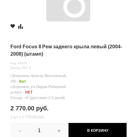
Ford Focus II Рем заднего крыла левый (2004-
2008) (штамп)
Код: 84650
Бренд: ЛЕС Б
г.Воронеж, проезд Монтажный,
3Ж :
8шт
г.Воронеж, ул.Лидии Рябцевой
д.42к1 :
НЕТ
Склад: >8 (доставка 2-5 дней)
2 770.00 руб.
1 шт х 2 770.00 руб.
-
+
В КОРЗИНУ