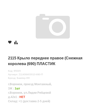
2115 Крыло переднее правое (Снежная
королева (690) ПЛАСТИК
Код: 85045
Артикул: 211408403010-690-П
Бренд: Бампер-НН
г.Воронеж, проезд Монтажный,
3Ж :
1шт
г.Воронеж, ул.Лидии Рябцевой
д.42к1 :
НЕТ
Склад: >1 (доставка 2-5 дней)