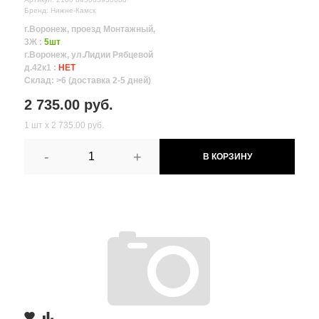
Бренд: Нижне-Камск
г.Воронеж, проезд Монтажный,
3Ж :
5шт
г.Воронеж, ул.Лидии Рябцевой
д.42к1 :
НЕТ
Склад: >6 (доставка 2-5 дней)
2 735.00 руб.
1 шт х 2 735.00 руб.
-
+
В КОРЗИНУ