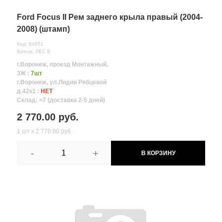
Ford Focus II Рем заднего крыла правый (2004-
2008) (штамп)
Код: 84651
Бренд: ЛЕС Б
г.Воронеж, проезд Монтажный,
3Ж :
7шт
г.Воронеж, ул.Лидии Рябцевой
д.42к1 :
НЕТ
Склад: >7 (доставка 2-5 дней)
2 770.00 руб.
1 шт х 2 770.00 руб.
-
+
В КОРЗИНУ