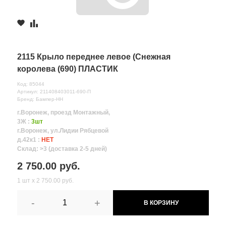
2115 Крыло переднее левое (Снежная
королева (690) ПЛАСТИК
Код: 85044
Артикул: 211408403011-690-П
Бренд: Бампер-НН
г.Воронеж, проезд Монтажный,
3Ж :
3шт
г.Воронеж, ул.Лидии Рябцевой
д.42к1 :
НЕТ
Склад: >3 (доставка 2-5 дней)
2 750.00 руб.
1 шт х 2 750.00 руб.
-
+
В КОРЗИНУ