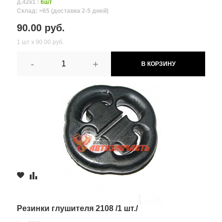
д.42к1 :
6шт
Склад: >65 (доставка 2-5 дней)
90.00 руб.
1 шт х 90.00 руб.
-
+
В КОРЗИНУ
Резинки глушителя 2108 /1 шт./