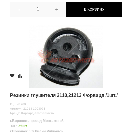
-
+
В КОРЗИНУ
Резинки глушителя 2110,21213 Форвард /1шт./
Код: 48909
Артикул: 21213-1203073
Бренд: Форвард Автозапчасть
г.Воронеж, проезд Монтажный,
3Ж :
25шт
г.Воронеж, ул.Лидии Рябцевой