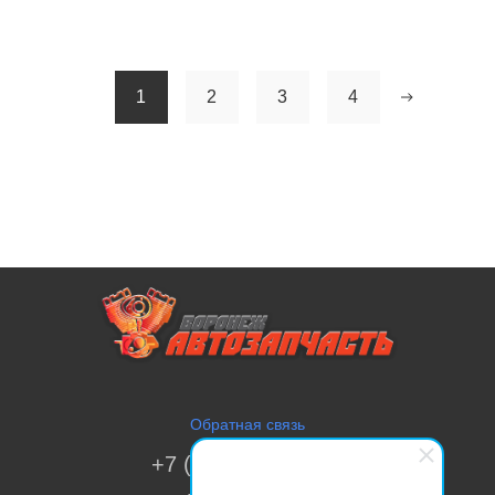
1
2
3
4
Обратная связь
+7 (473) 269-41-51