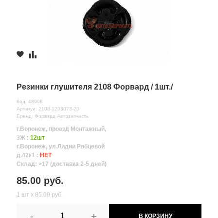
Резинки глушителя 2108 Форвард / 1шт./
Код: 48908
Артикул: 2108-1203073-20
Бренд: Форвард Автозапчасть
г.Воронеж, проезд Монтажный,
3Ж :
12шт
г.Воронеж, ул.Лидии Рябцевой
д.42к1 :
НЕТ
Склад: >17 (доставка 2-5 дней)
85.00 руб.
1 шт х 85.00 руб.
-
+
В КОРЗИНУ