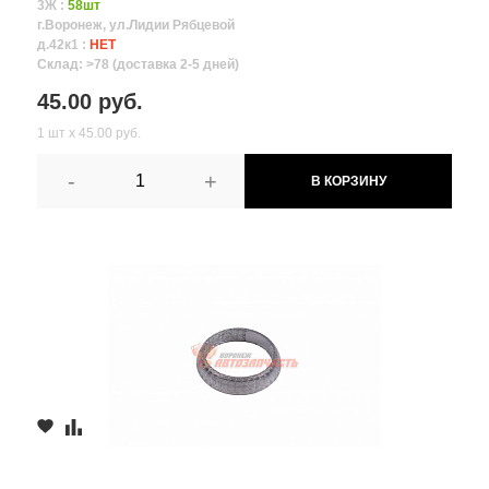
3Ж :
58шт
г.Воронеж, ул.Лидии Рябцевой
д.42к1 :
НЕТ
Склад: >78 (доставка 2-5 дней)
45.00 руб.
1 шт х 45.00 руб.
-
+
В КОРЗИНУ