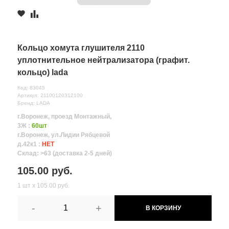
Кольцо хомута глушителя 2110
уплотнительное нейтрализатора (графит.
кольцо) lada
Код: 83045
Артикул: 21100120312100
Бренд: LADA
г.Воронеж, проезд Монтажный,
3Ж :
60шт
г.Воронеж, ул.Лидии Рябцевой
д.42к1 :
НЕТ
Склад: >63 (доставка 2-5 дней)
105.00 руб.
1 шт х 105.00 руб.
-
+
В КОРЗИНУ