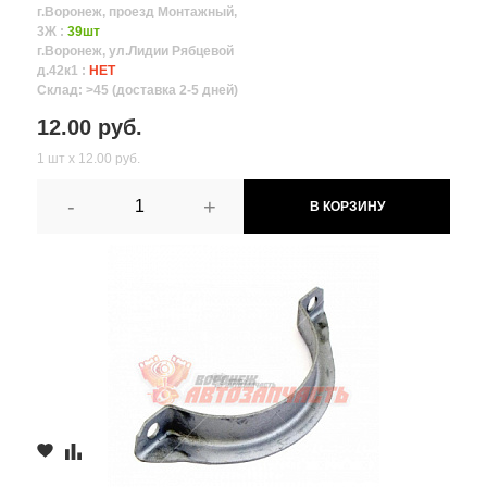
г.Воронеж, проезд Монтажный,
3Ж :
39шт
г.Воронеж, ул.Лидии Рябцевой
д.42к1 :
НЕТ
Склад: >45 (доставка 2-5 дней)
12.00 руб.
1 шт х 12.00 руб.
-
+
В КОРЗИНУ