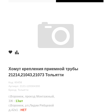
Хомут крепления приемной трубы
21214,21043,21073 Тольятти
Код: 60458
Артикул: 2121-120304300
Бренд: Тольятти
г.Воронеж, проезд Монтажный,
3Ж :
13шт
г.Воронеж, ул.Лидии Рябцевой
д.42к1 :
НЕТ