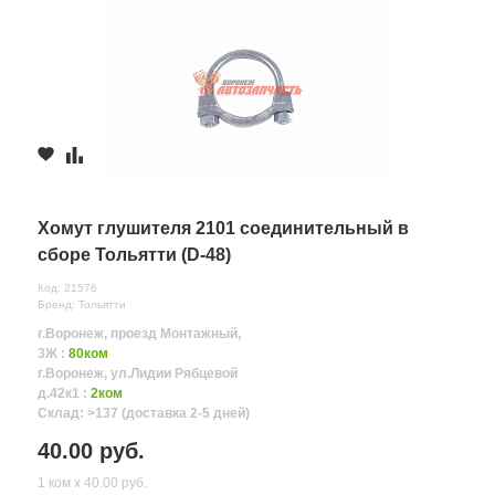
Хомут глушителя 2101 соединительный в
сборе Тольятти (D-48)
Код: 21576
Бренд: Тольятти
г.Воронеж, проезд Монтажный,
3Ж :
80ком
г.Воронеж, ул.Лидии Рябцевой
д.42к1 :
2ком
Склад: >137 (доставка 2-5 дней)
40.00 руб.
1 ком х 40.00 руб.