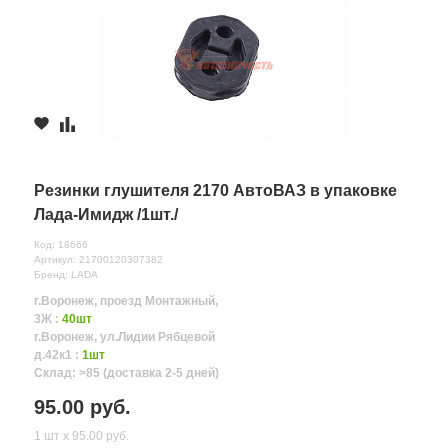
Резинки глушителя 2170 АвтоВАЗ в упаковке
Лада-Имидж /1шт./
Код: 18666
Артикул: 21700120307382
Бренд: LADA
г.Воронеж, проезд Монтажный,
3Ж :
40шт
г.Воронеж, ул.Лидии Рябцевой
д.42к1 :
1шт
Склад: >85 (доставка 2-5 дней)
95.00 руб.
1 шт х 95.00 руб.