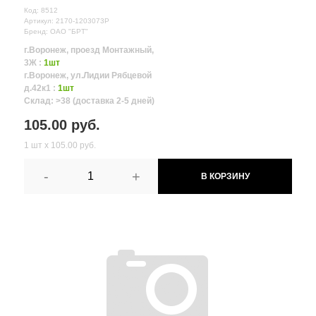
Код: 8512
Артикул: 2170-1203073Р
Бренд: ОАО "БРТ"
г.Воронеж, проезд Монтажный,
3Ж :
1шт
г.Воронеж, ул.Лидии Рябцевой
д.42к1 :
1шт
Склад: >38 (доставка 2-5 дней)
105.00 руб.
1 шт х 105.00 руб.
-
+
В КОРЗИНУ