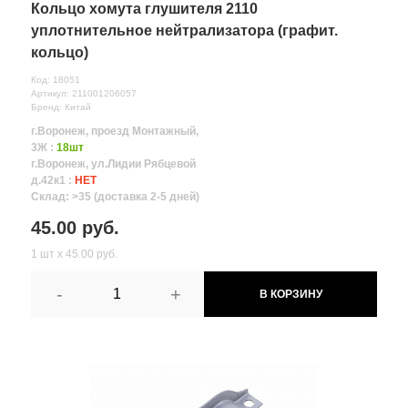
Кольцо хомута глушителя 2110
уплотнительное нейтрализатора (графит.
кольцо)
Код: 18051
Артикул: 211001206057
Бренд: Китай
г.Воронеж, проезд Монтажный,
3Ж :
18шт
г.Воронеж, ул.Лидии Рябцевой
д.42к1 :
НЕТ
Склад: >35 (доставка 2-5 дней)
45.00 руб.
1 шт х 45.00 руб.
-
+
В КОРЗИНУ