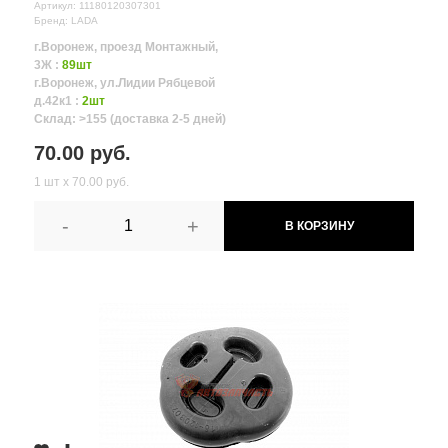
Артикул: 11180120307301
Бренд: LADA
г.Воронеж, проезд Монтажный,
3Ж :
89шт
г.Воронеж, ул.Лидии Рябцевой
д.42к1 :
2шт
Склад: >155 (доставка 2-5 дней)
70.00 руб.
1 шт х 70.00 руб.
-
+
В КОРЗИНУ