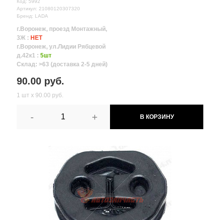
Код: 5992
Артикул: 21080120307320
Бренд: LADA
г.Воронеж, проезд Монтажный,
3Ж :
НЕТ
г.Воронеж, ул.Лидии Рябцевой
д.42к1 :
5шт
Склад: >63 (доставка 2-5 дней)
90.00 руб.
1 шт х 90.00 руб.
-
+
В КОРЗИНУ