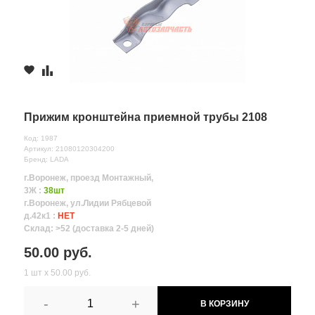
Прижим кронштейна приемной трубы 2108
Код: 1987
Артикул: 21080120304200
Бренд: LADA
г.Воронеж, проезд Монтажный,
3Ж :
38шт
г.Воронеж, ул.Лидии Рябцевой
д.42к1 :
НЕТ
Склад: >52 (доставка 2-5 дней)
50.00 руб.
1 шт х 50.00 руб.
-
+
В КОРЗИНУ