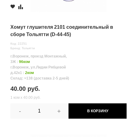
Хомут глушителя 2101 соединительный в
сборе Тольятти (D-44-45)
Код: 22251
Бренд: Тольятти
г.Воронеж, проезд Монтажный,
3Ж :
96ком
г.Воронеж, ул.Лидии Рябцевой
д.42к1 :
2ком
Склад: >138 (доставка 2-5 дней)
40.00 руб.
1 ком х 40.00 руб.
-
+
В КОРЗИНУ