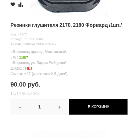
Резинки глушителя 2170, 2180 Форвард /1шт./
Код: 48907
Артикул: 2170-1203073
Бренд: Форвард Автозапчасть
г.Воронеж, проезд Монтажный,
3Ж :
11шт
г.Воронеж, ул.Лидии Рябцевой
д.42к1 :
НЕТ
Склад: >27 (доставка 2-5 дней)
90.00 руб.
1 шт х 90.00 руб.
-
+
В КОРЗИНУ