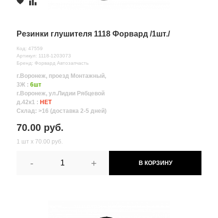
Резинки глушителя 1118 Форвард /1шт./
Код: 47559
Артикул: 1118-1203073
Бренд: Форвард Автозапчасть
г.Воронеж, проезд Монтажный,
3Ж :
6шт
г.Воронеж, ул.Лидии Рябцевой
д.42к1 :
НЕТ
Склад: >16 (доставка 2-5 дней)
70.00 руб.
1 шт х 70.00 руб.
-
+
В КОРЗИНУ