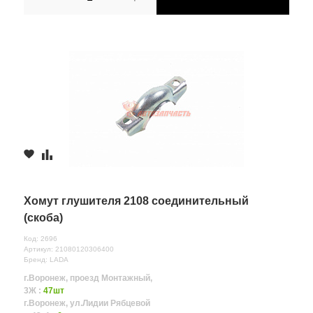
Хомут глушителя 2108 соединительный
(скоба)
Код: 2696
Артикул: 21080120306400
Бренд: LADA
г.Воронеж, проезд Монтажный,
3Ж :
47шт
г.Воронеж, ул.Лидии Рябцевой