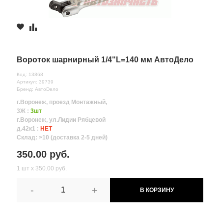
Вороток шарнирный 1/4"L=140 мм АвтоДело
Код: 13868
Артикул: 39739
Бренд: АвтоDело
г.Воронеж, проезд Монтажный,
3Ж :
3шт
г.Воронеж, ул.Лидии Рябцевой
д.42к1 :
НЕТ
Склад: >10 (доставка 2-5 дней)
350.00 руб.
1 шт х 350.00 руб.
-
+
В КОРЗИНУ