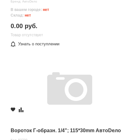
Бренд: АвтоDело
В вашем городе:
нет
Склад:
нет
0.00 руб.
Товар отсутствует
Узнать о поступлении
Вороток Г-образн. 1/4"; 115*30mm АвтоDело
Код: 83709