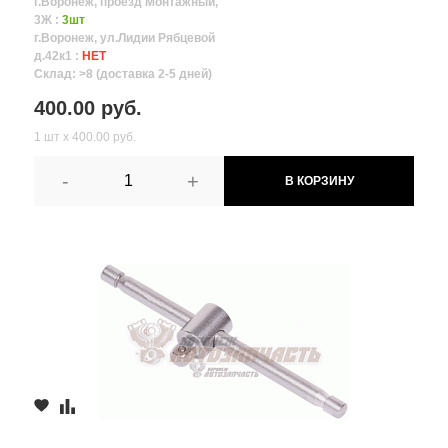
г.Воронеж, проезд Монтажный,
3Ж :
3шт
г.Воронеж, ул.Лидии Рябцевой
д.42к1 :
НЕТ
Склад: >8 (доставка 2-5 дней)
400.00 руб.
1 шт х 400.00 руб.
-
+
В КОРЗИНУ