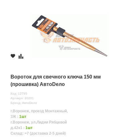
Вороток для свечного ключа 150 мм
(прошивка) АвтоDело
Код: 12795
Артикул: 30201
Бренд: АвтоDело
г.Воронеж, проезд Монтажный,
3Ж :
1шт
г.Воронеж, ул.Лидии Рябцевой
д.42к1 :
1шт
Склад: >7 (доставка 2-5 дней)