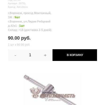
Артикул: 39751
Бренд: АвтоDело
г.Воронеж, проезд Монтажный,
3Ж :
9шт
г.Воронеж, ул.Лидии Рябцевой
д.42к1 :
1шт
Склад: >18 (доставка 2-5 дней)
90.00 руб.
1 шт х 90.00 руб.
-
+
В КОРЗИНУ