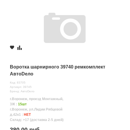
Воротка шарнирного 39740 ремкомплект
АвтоDело
Код: 83705
Артикул: 39745
Бренд: АвтоDело
г.Воронеж, проезд Монтажный,
3Ж :
15шт
г.Воронеж, ул.Лидии Рябцевой
д.42к1 :
НЕТ
Склад: >17 (доставка 2-5 дней)
380.00 руб.