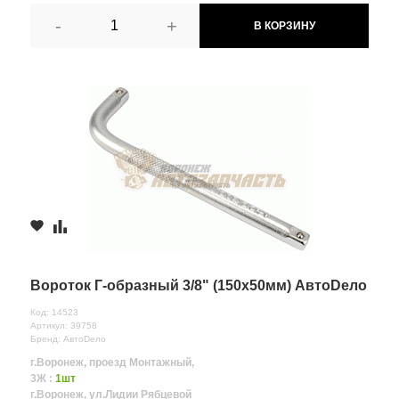
-
+
В КОРЗИНУ
Вороток Г-образный 3/8" (150х50мм) АвтоDело
Код: 14523
Артикул: 39758
Бренд: АвтоDело
г.Воронеж, проезд Монтажный,
3Ж :
1шт
г.Воронеж, ул.Лидии Рябцевой