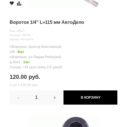
Вороток 1/4" L=115 мм АвтоДело
Код: 18507
Артикул: 39743
Бренд: АвтоDело
г.Воронеж, проезд Монтажный,
3Ж :
9шт
г.Воронеж, ул.Лидии Рябцевой
д.42к1 :
1шт
Склад: >18 (доставка 2-5 дней)
120.00 руб.
1 шт х 120.00 руб.
-
+
В КОРЗИНУ