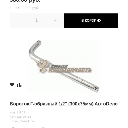
1 шт х 380.00 руб.
-
+
В КОРЗИНУ
Вороток Г-образный 1/2" (300х75мм) АвтоDело
Код: 13862
Артикул: 39716
Бренд: АвтоDело