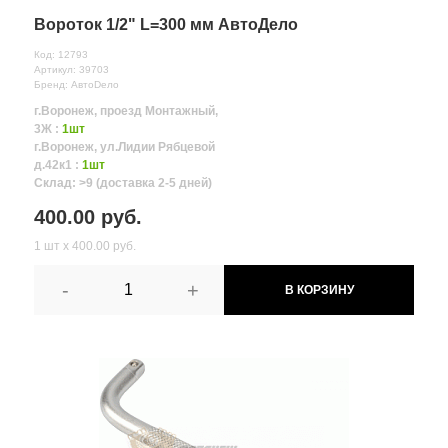
Вороток 1/2" L=300 мм АвтоДело
Код: 12793
Артикул: 39703
Бренд: АвтоDело
г.Воронеж, проезд Монтажный,
3Ж :
1шт
г.Воронеж, ул.Лидии Рябцевой
д.42к1 :
1шт
Склад: >9 (доставка 2-5 дней)
400.00 руб.
1 шт х 400.00 руб.
-
+
В КОРЗИНУ