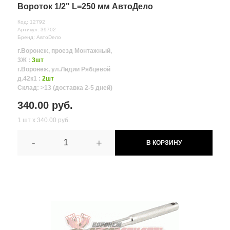
Вороток 1/2" L=250 мм АвтоДело
Код: 12792
Артикул: 39702
Бренд: АвтоDело
г.Воронеж, проезд Монтажный,
3Ж :
3шт
г.Воронеж, ул.Лидии Рябцевой
д.42к1 :
2шт
Склад: >13 (доставка 2-5 дней)
340.00 руб.
1 шт х 340.00 руб.
-
+
В КОРЗИНУ