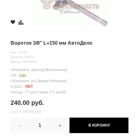
Вороток 3/8" L=150 мм АвтоДело
Код: 12794
Артикул: 39704
Бренд: АвтоDело
г.Воронеж, проезд Монтажный,
3Ж :
1шт
г.Воронеж, ул.Лидии Рябцевой
д.42к1 :
НЕТ
Склад: >7 (доставка 2-5 дней)
240.00 руб.
1 шт х 240.00 руб.
-
+
В КОРЗИНУ