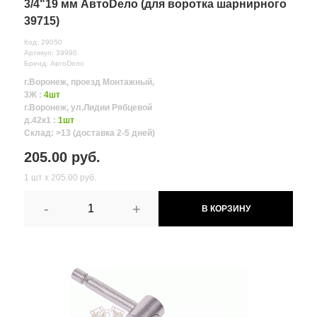
3/4"19 мм АвтоDело (для воротка шарнирного
39715)
Код: 29050
Артикул: 39990
Бренд: АвтоDело
г.Воронеж, проезд Монтажный,
3Ж :
4шт
г.Воронеж, ул.Лидии Рябцевой
д.42к1 :
1шт
Склад: >13 (доставка 2-5 дней)
205.00 руб.
1 шт х 205.00 руб.
-
+
В КОРЗИНУ