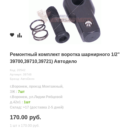
Ремонтный комплект воротка шарнирного 1/2"
39700,39710,39721) Автодело
Код: 20542
Артикул: 39746
Бренд: АвтоDело
г.Воронеж, проезд Монтажный,
3Ж :
7шт
г.Воронеж, ул.Лидии Рябцевой
д.42к1 :
1шт
Склад: >17 (доставка 2-5 дней)
170.00 руб.
1 шт х 170.00 руб.