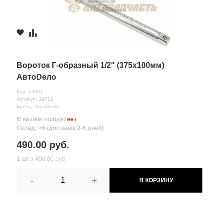
Вороток Г-образный 1/2" (375х100мм)
АвтоDело
Код: 13863
Артикул: 39712
Бренд: АвтоDело
В вашем городе:
нет
Склад: >6 (доставка 2-5 дней)
490.00 руб.
1 шт х 490.00 руб.
-
+
В КОРЗИНУ