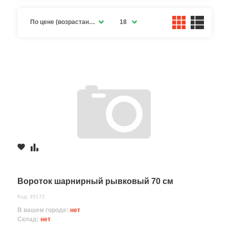
По цене (возрастание)
18
Вороток шарнирный рывковый 70 см
Код: 35172
В вашем городе:
нет
Склад:
нет