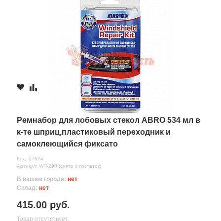
Ремнабор для лобовых стекол ABRO 534 мл в
к-те шприц,пластиковый переходник и
самоклеющийся фиксато
Код: 27874
Артикул: WR-290 (снято с поставок)
В вашем городе:
нет
Склад:
нет
415.00 руб.
Товар отсутствует