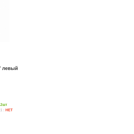
" левый
:
2шт
1 :
НЕТ