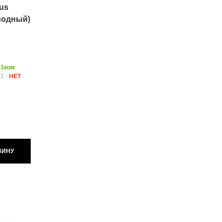
us
иодный)
:
1ком
1 :
НЕТ
ЗИНУ