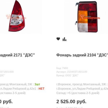
задний 2171 "ДЗС"
Фонарь задний 2104 "ДЗС
Код: 7960
10371601000
Артикул: 21040371601100
ДЗС"
Бренд: ООО "ДЗС"
проезд Монтажный, 3Ж :
3шт
г.Воронеж, проезд Монтажный, 3Ж 
ул.Лидии Рябцевой д.42к1 :
НЕТ
г.Воронеж, ул.Лидии Рябцевой д.42к
доставка 2-5 дней)
Склад: >5 (доставка 2-5 дней)
0 руб.
2 525.00 руб.