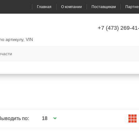
Главная
О компании
Поставщикам
Партне
+7 (473) 269-41
по артикулу, VIN
18
Выводить по: