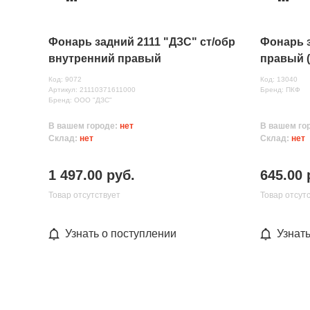
Фонарь задний 2111 "ДЗС" ст/обр
Фонарь 
внутренний правый
правый (
Код: 9072
Код: 13040
Артикул: 21110371611000
Бренд: ПКФ
Бренд: ООО "ДЗС"
В вашем городе:
нет
В вашем го
Склад:
нет
Склад:
нет
1 497.00 руб.
645.00 
Товар отсутствует
Товар отсут
Узнать о поступлении
Узнат