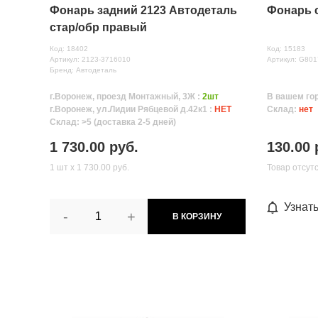
Фонарь задний 2123 Автодеталь
Фонарь с
стар/обр правый
Код: 18402
Код: 15183
Артикул: 2123-3716010
Артикул: G801
Бренд: Автодеталь
г.Воронеж, проезд Монтажный, 3Ж :
2шт
В вашем го
г.Воронеж, ул.Лидии Рябцевой д.42к1 :
НЕТ
Склад:
нет
Склад: >5 (доставка 2-5 дней)
1 730.00 руб.
130.00 
1 шт х 1 730.00 руб.
Товар отсут
Узнат
-
+
В КОРЗИНУ