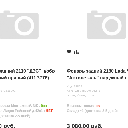
адний 2110 "ДЗС" н/обр
Фонарь задний 2180 Lada 
ий правый (411.3776)
"Автодеталь" наружный 
Код: 78827
0371611091
Артикул: 8450006962_1
Р
Бренд: Автодеталь
проезд Монтажный, 3Ж :
6шт
В вашем городе:
нет
ул.Лидии Рябцевой д.42к1 :
НЕТ
Склад: >1 (доставка 2-5 дней)
доставка 2-5 дней)
0 руб.
3 080.00 руб.