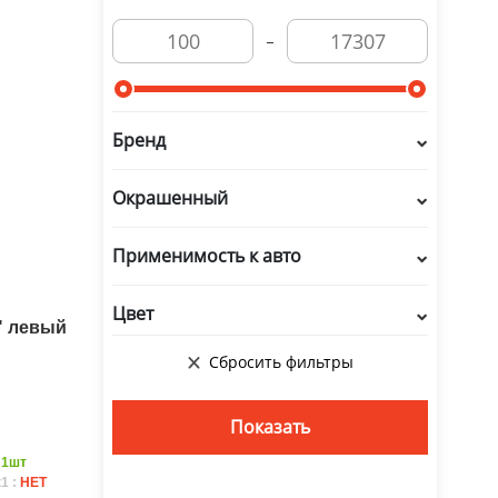
Бренд
Окрашенный
Применимость к авто
Цвет
" левый
А
:
1шт
1 :
НЕТ