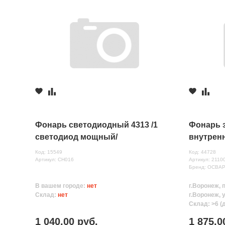
Фонарь светодиодный 4313 /1
Фонарь з
светодиод мощный/
внутренн
Код: 15549
Код: 44728
Артикул: СН016
Артикул: 2110
Бренд: ОСВА
В вашем городе:
нет
г.Воронеж, 
Склад:
нет
г.Воронеж, 
Склад: >6 (
1 040.00 руб.
1 875.0