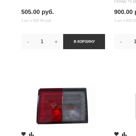
Склад: >1 (
505.00 руб.
900.00 
1 шт х 505.00 руб.
1 шт х 900.0
-
+
-
В КОРЗИНУ