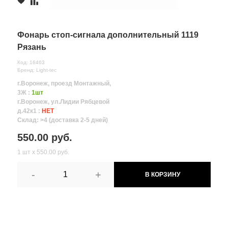
Фонарь стоп-сигнала дополнительный 1119
Рязань
Код: 16463
Бренд: Light-tec
г.Воронеж, проезд Монтажный,
3Ж :
1шт
г.Воронеж, ул.Лидии Рябцевой
д.42к1 :
НЕТ
Склад: >4 (доставка 2-5 дней)
550.00 руб.
1 шт х 550.00 руб.
-
+
В КОРЗИНУ