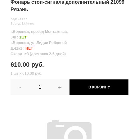
Фонарь стоп-сигнала дополнительный 21099
Рязань
Код: 16467
Бренд: Light-tec
г.Воронеж, проезд Монтажный,
3Ж :
1шт
г.Воронеж, ул.Лидии Рябцевой
д.42к1 :
НЕТ
Склад: >3 (доставка 2-5 дней)
610.00 руб.
1 шт х 610.00 руб.
-
+
В КОРЗИНУ