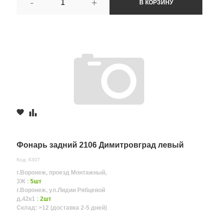
-
+
В КОРЗИНУ
Фонарь задний 2106 Димитровград левый
Код: 6307
г.Воронеж, проезд Монтажный,
3Ж :
5шт
г.Воронеж, ул.Лидии Рябцевой
д.42к1 :
2шт
Склад: >12 (доставка 2-5 дней)