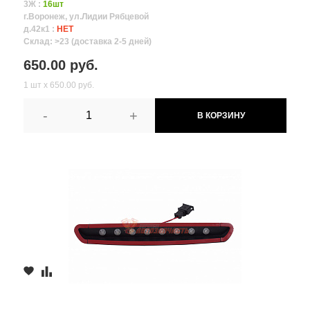
3Ж :
16шт
г.Воронеж, ул.Лидии Рябцевой
д.42к1 :
НЕТ
Склад: >23 (доставка 2-5 дней)
650.00 руб.
1 шт х 650.00 руб.
-
+
В КОРЗИНУ