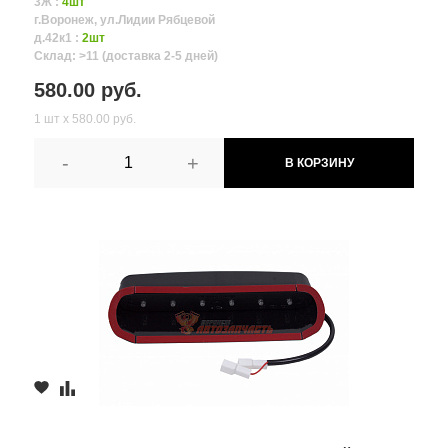
3Ж :
4шт
г.Воронеж, ул.Лидии Рябцевой
д.42к1 :
2шт
Склад: >11 (доставка 2-5 дней)
580.00 руб.
1 шт х 580.00 руб.
-
+
В КОРЗИНУ