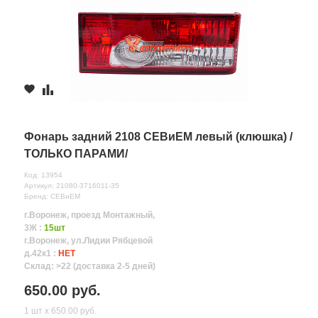
Фонарь задний 2108 СЕВиЕМ левый (клюшка) /
ТОЛЬКО ПАРАМИ/
Код: 13954
Артикул: 21080-3716011-35
Бренд: СЕВиЕМ
г.Воронеж, проезд Монтажный,
3Ж :
15шт
г.Воронеж, ул.Лидии Рябцевой
д.42к1 :
НЕТ
Склад: >22 (доставка 2-5 дней)
650.00 руб.
1 шт х 650.00 руб.