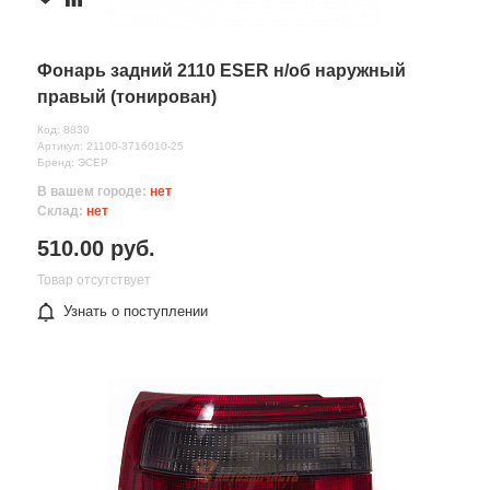
Фонарь задний 2110 ESER н/об наружный
правый (тонирован)
Код: 8830
Артикул: 21100-3716010-25
Бренд: ЭСЕР
В вашем городе:
нет
Склад:
нет
510.00 руб.
Товар отсутствует
Узнать о поступлении