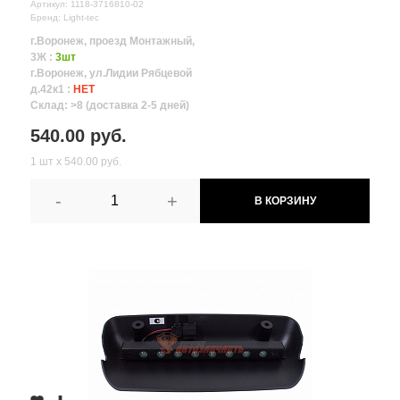
Артикул: 1118-3716810-02
Бренд: Light-tec
г.Воронеж, проезд Монтажный,
3Ж :
3шт
г.Воронеж, ул.Лидии Рябцевой
д.42к1 :
НЕТ
Склад: >8 (доставка 2-5 дней)
540.00 руб.
1 шт х 540.00 руб.
-
+
В КОРЗИНУ