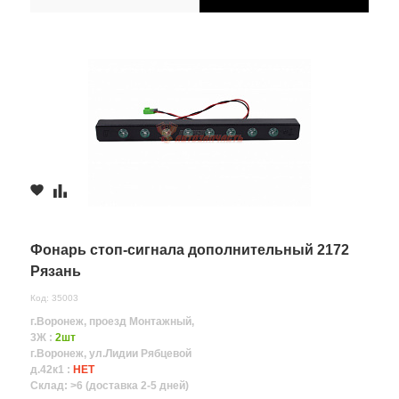
Фонарь стоп-сигнала дополнительный 2172
Рязань
Код: 35003
г.Воронеж, проезд Монтажный,
3Ж :
2шт
г.Воронеж, ул.Лидии Рябцевой
д.42к1 :
НЕТ
Склад: >6 (доставка 2-5 дней)