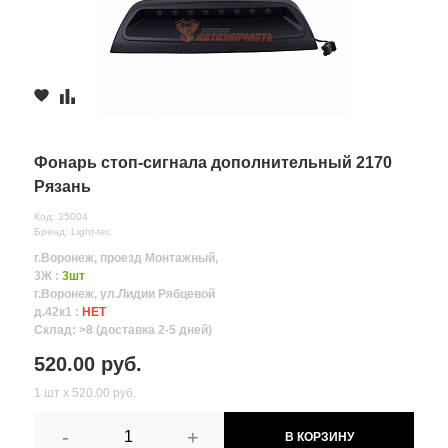
Фонарь стоп-сигнала дополнительный 2170
Рязань
Код: 35004
Бренд: Light-tec
г.Воронеж, проезд Монтажный,
3Ж :
3шт
г.Воронеж, ул.Лидии Рябцевой
д.42к1 :
НЕТ
Склад: >8 (доставка 2-5 дней)
520.00 руб.
1 шт х 520.00 руб.
-
+
В КОРЗИНУ