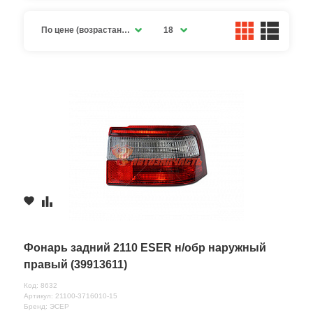
По цене (возрастание)
18
Фонарь задний 2110 ESER н/обр наружный
правый (39913611)
Код: 8632
Артикул: 21100-3716010-15
Бренд: ЭСЕР