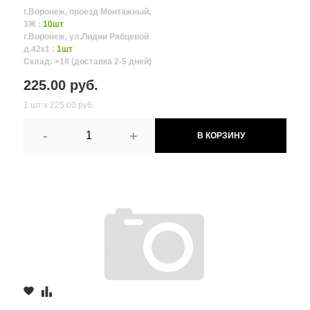
г.Воронеж, проезд Монтажный,
3Ж :
10шт
г.Воронеж, ул.Лидии Рябцевой
д.42к1 :
1шт
Склад: >18 (доставка 2-5 дней)
225.00 руб.
1 шт х 225.00 руб.
-
+
В КОРЗИНУ