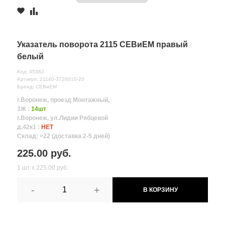
Указатель поворота 2115 СЕВиЕМ правый
белый
Код: 45362
Артикул: 21140-3726010-20
Бренд: СЕВиЕМ
г.Воронеж, проезд Монтажный,
3Ж :
14шт
г.Воронеж, ул.Лидии Рябцевой
д.42к1 :
НЕТ
Склад: >22 (доставка 2-5 дней)
225.00 руб.
1 шт х 225.00 руб.
-
+
В КОРЗИНУ