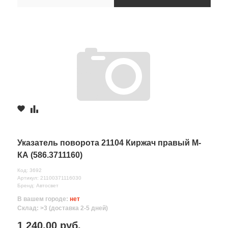
Указатель поворота 21104 Киржач правый М-
КА (586.3711160)
Код: 3692
Артикул: 21100371116030
Бренд: Автосвет
В вашем городе:
нет
Склад: >3 (доставка 2-5 дней)
1 240.00 руб.