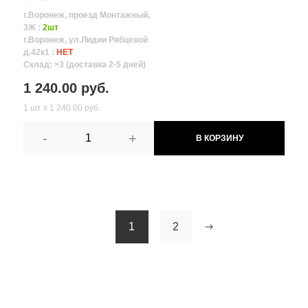
г.Воронеж, проезд Монтажный,
3Ж :
2шт
г.Воронеж, ул.Лидии Рябцевой
д.42к1 :
НЕТ
Склад: >3 (доставка 2-5 дней)
1 240.00 руб.
1 шт х 1 240.00 руб.
-
+
В КОРЗИНУ
1
2