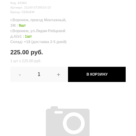
Код: 45364
Артикул: 21140-3726010-15
Бренд: СЕВиЕМ
г.Воронеж, проезд Монтажный,
3Ж :
9шт
г.Воронеж, ул.Лидии Рябцевой
д.42к1 :
1шт
Склад: >18 (доставка 2-5 дней)
225.00 руб.
1 шт х 225.00 руб.
-
+
В КОРЗИНУ