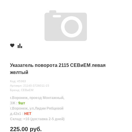
Указатель поворота 2115 СЕВиЕМ левая
желтый
Код: 45363
Артикул: 21140-3726011-15
Бренд: СЕВиЕМ
г.Воронеж, проезд Монтажный,
3Ж :
9шт
г.Воронеж, ул.Лидии Рябцевой
д.42к1 :
НЕТ
Склад: >16 (доставка 2-5 дней)
225.00 руб.