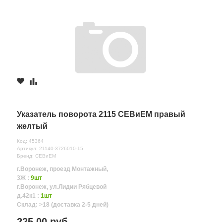
Указатель поворота 2115 СЕВиЕМ правый
желтый
Код: 45364
Артикул: 21140-3726010-15
Бренд: СЕВиЕМ
г.Воронеж, проезд Монтажный,
3Ж :
9шт
г.Воронеж, ул.Лидии Рябцевой
д.42к1 :
1шт
Склад: >18 (доставка 2-5 дней)
225.00 руб.