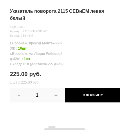
Указатель поворота 2115 СЕВиЕМ левая
белый
Код: 38818
Артикул: 21140-3726011-20
Бренд: СЕВиЕМ
г.Воронеж, проезд Монтажный,
3Ж :
10шт
г.Воронеж, ул.Лидии Рябцевой
д.42к1 :
1шт
Склад: >18 (доставка 2-5 дней)
225.00 руб.
1 шт х 225.00 руб.
-
+
В КОРЗИНУ