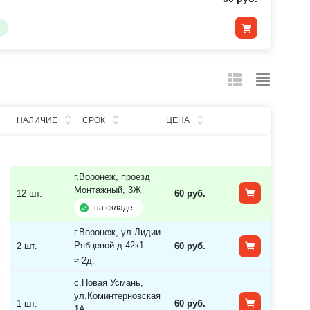
НАЛИЧИЕ
СРОК
ЦЕНА
г.Воронеж, проезд
Монтажный, 3Ж
12 шт.
60 руб.
на складе
г.Воронеж, ул.Лидии
Рябцевой д.42к1
2 шт.
60 руб.
≈ 2д.
с.Новая Усмань,
ул.Коминтерновская
1 шт.
60 руб.
1А