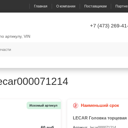
Главная
О компании
Поставщикам
Партне
+7 (473) 269-41
по артикулу, VIN
lecar000071214
Наименьший срок
Искомый артикул
LECAR Головка торцевая 
60 руб.
Артикул:
lecar000071214