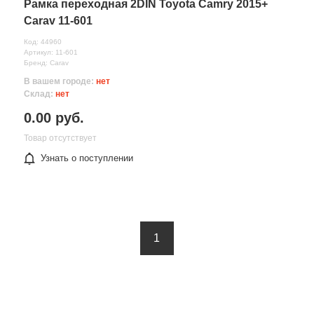
Рамка переходная 2DIN Toyota Camry 2015+
Carav 11-601
Код: 44960
Артикул: 11-601
Бренд: Carav
В вашем городе:
нет
Склад:
нет
0.00 руб.
Товар отсутствует
Узнать о поступлении
1