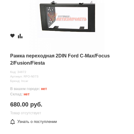
Рамка переходная 2DIN Ford C-Max/Focus
2/Fusion/Fiesta
Код: 34872
Артикул: RFO-N07S
Бренд: Incar
В вашем городе:
нет
Склад:
нет
680.00 руб.
Товар отсутствует
Узнать о поступлении