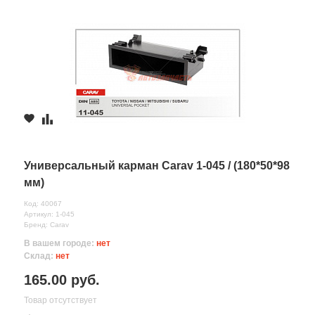
Универсальный карман Carav 1-045 / (180*50*98
мм)
Код: 40067
Артикул: 1-045
Бренд: Carav
В вашем городе:
нет
Склад:
нет
165.00 руб.
Товар отсутствует