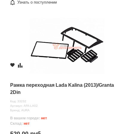
Узнать о поступлении
Рамка переходная Lada Kalina (2013)/Granta
2Din
Код: 33232
Артикул: AFA-LA02
Бренд: AURA
В вашем городе:
нет
Склад:
нет
520.00 руб.