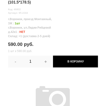
(101.5*178.5)
Код: 46802
Артикул: 95-2244
г.Воронеж, проезд Монтажный,
3Ж :
1шт
г.Воронеж, ул.Лидии Рябцевой
д.42к1 :
НЕТ
Склад: >1 (доставка 2-5 дней)
590.00 руб.
1 шт х 590.00 руб.
-
+
В КОРЗИНУ