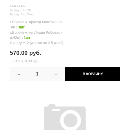
Код: 55200
Артикул: 40298
Бренд: АвтоDело
г.Воронеж, проезд Монтажный,
3Ж :
3шт
г.Воронеж, ул.Лидии Рябцевой
д.42к1 :
1шт
Склад: >12 (доставка 2-5 дней)
570.00 руб.
1 шт х 570.00 руб.
-
+
В КОРЗИНУ