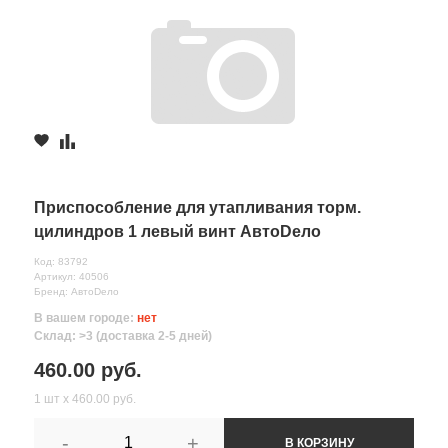
Приспособление для утапливания торм.
цилиндров 1 левый винт АвтоDело
Код: 83792
Артикул: 40506
Бренд: АвтоDело
В вашем городе:
нет
Склад: >3 (доставка 2-5 дней)
460.00 руб.
1 шт х 460.00 руб.
-
+
В КОРЗИНУ