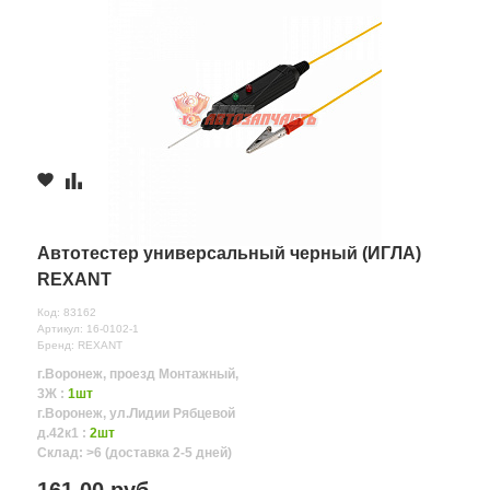
Автотестер универсальный черный (ИГЛА)
REXANT
Код: 83162
Артикул: 16-0102-1
Бренд: REXANT
г.Воронеж, проезд Монтажный,
3Ж :
1шт
г.Воронеж, ул.Лидии Рябцевой
д.42к1 :
2шт
Склад: >6 (доставка 2-5 дней)
161.00 руб.