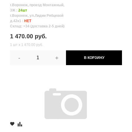
г.Воронеж, проезд Монтажный,
3Ж :
24шт
г.Воронеж, ул.Лидии Рябцевой
д.42к1 :
НЕТ
Склад: >34 (доставка 2-5 дней)
1 470.00 руб.
1 шт х 1 470.00 руб.
-
+
В КОРЗИНУ