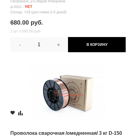
г.Воронеж, ул.Лидии Рябцевой
д.42к1 :
НЕТ
Склад: >18 (доставка 2-5 дней)
680.00 руб.
1 шт х 680.00 руб.
-
+
В КОРЗИНУ
Проволока сварочная /омедненная/ 3 кг D-150