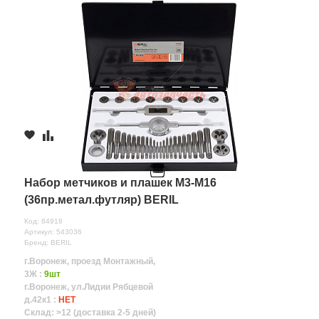
Набор метчиков и плашек М3-М16
(36пр.метал.футляр) BERIL
Код: 84918
Артикул: 543036
Бренд: BERIL
г.Воронеж, проезд Монтажный,
3Ж :
9шт
г.Воронеж, ул.Лидии Рябцевой
д.42к1 :
НЕТ
Склад: >12 (доставка 2-5 дней)