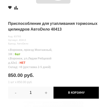
Приспособление для утапливания тормозных
цилиндров АвтоDело 40413
Код: 83793
Артикул: 40413
Бренд: АвтоDело
г.Воронеж, проезд Монтажный,
3Ж :
6шт
г.Воронеж, ул.Лидии Рябцевой
д.42к1 :
НЕТ
Склад: >8 (доставка 2-5 дней)
850.00 руб.
1 шт х 850.00 руб.
-
+
В КОРЗИНУ