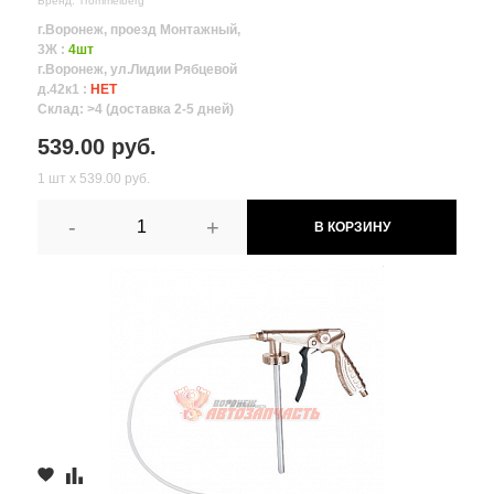
Бренд: Trommelberg
г.Воронеж, проезд Монтажный,
3Ж :
4шт
г.Воронеж, ул.Лидии Рябцевой
д.42к1 :
НЕТ
Склад: >4 (доставка 2-5 дней)
539.00 руб.
1 шт х 539.00 руб.
-
+
В КОРЗИНУ