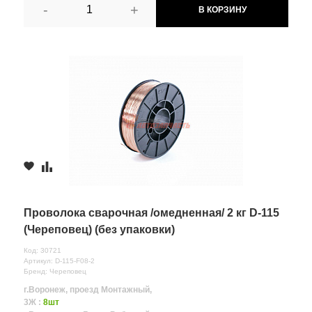
-
+
В КОРЗИНУ
Проволока сварочная /омедненная/ 2 кг D-115
(Череповец) (без упаковки)
Код: 30721
Артикул: D-115-F08-2
Бренд: Череповец
г.Воронеж, проезд Монтажный,
3Ж :
8шт