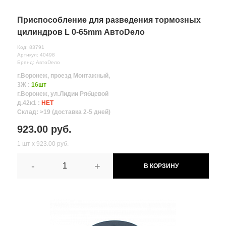
Приспособление для разведения тормозных
цилиндров L 0-65mm АвтоDело
Код: 83791
Артикул: 40498
Бренд: АвтоDело
г.Воронеж, проезд Монтажный,
3Ж :
16шт
г.Воронеж, ул.Лидии Рябцевой
д.42к1 :
НЕТ
Склад: >19 (доставка 2-5 дней)
923.00 руб.
1 шт х 923.00 руб.
-
+
В КОРЗИНУ