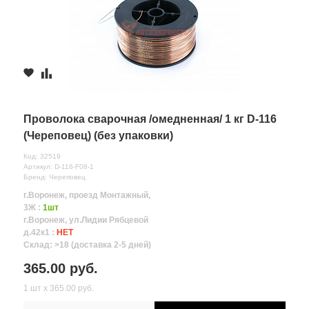
Проволока сварочная /омедненная/ 1 кг D-116
(Череповец) (без упаковки)
Код: 32519
Артикул: D-116-F08-1
Бренд: Череповец
г.Воронеж, проезд Монтажный,
3Ж :
1шт
г.Воронеж, ул.Лидии Рябцевой
д.42к1 :
НЕТ
Склад: >18 (доставка 2-5 дней)
365.00 руб.
1 шт х 365.00 руб.