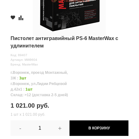
Пистолет антигравийный PS-6 MasterWax с
удлинителем
Код: 89407
Артикул: MW9604
Бренд: MasterWax
г.Воронеж, проезд Монтажный,
3Ж :
3шт
г.Воронеж, ул.Лидии Рябцевой
д.42к1 :
1шт
Склад: >12 (доставка 2-5 дней)
1 021.00 руб.
1 шт х 1 021.00 руб.
-
+
В КОРЗИНУ