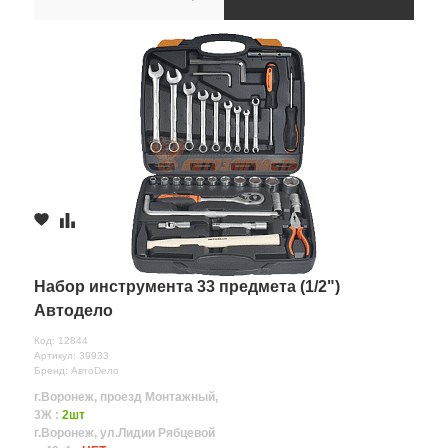
Набор инструмента 33 предмета (1/2")
Автодело
Код: 12844
Артикул: 39933
Бренд: АвтоDело
г.Воронеж, проезд Монтажный,
3Ж :
2шт
г.Воронеж, ул.Лидии Рябцевой