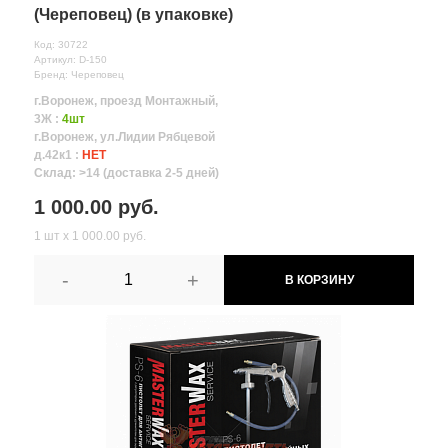
(Череповец) (в упаковке)
Код: 30722
Артикул: D-150
Бренд: Череповец
г.Воронеж, проезд Монтажный,
3Ж :
4шт
г.Воронеж, ул.Лидии Рябцевой
д.42к1 :
НЕТ
Склад: >14 (доставка 2-5 дней)
1 000.00 руб.
1 шт х 1 000.00 руб.
-
+
В КОРЗИНУ