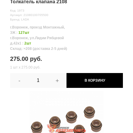
Толкатель клапана 2108
Код: 1973
Артикул: 21080100705500
Бренд: LADA
г.Воронеж, проезд Монтажный,
3Ж :
127шт
г.Воронеж, ул.Лидии Рябцевой
д.42к1 :
2шт
Склад: >208 (доставка 2-5 дней)
275.00 руб.
1 шт х 275.00 руб.
-
+
В КОРЗИНУ