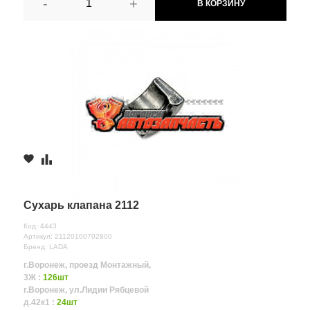
-
+
В КОРЗИНУ
Сухарь клапана 2112
Код: 4443
Артикул: 21120100702800
Бренд: LADA
г.Воронеж, проезд Монтажный,
3Ж :
126шт
г.Воронеж, ул.Лидии Рябцевой
д.42к1 :
24шт