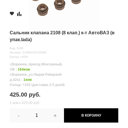
Сальник клапана 2108 (8 клап.) к-т АвтоВАЗ (в
упак.lada)
Код: 5246
Артикул: 21080100702686
Бренд: LADA
г.Воронеж, проезд Монтажный,
3Ж :
164ком
г.Воронеж, ул.Лидии Рябцевой
д.42к1 :
1ком
Склад: >193 (доставка 2-5 дней)
425.00 руб.
1 ком х 425.00 руб.
-
+
В КОРЗИНУ