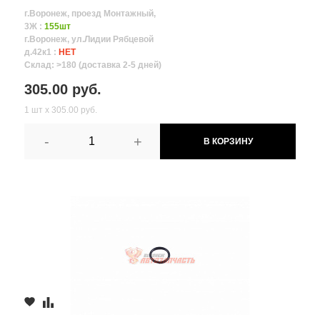
г.Воронеж, проезд Монтажный,
3Ж :
155шт
г.Воронеж, ул.Лидии Рябцевой
д.42к1 :
НЕТ
Склад: >180 (доставка 2-5 дней)
305.00 руб.
1 шт х 305.00 руб.
-
+
В КОРЗИНУ