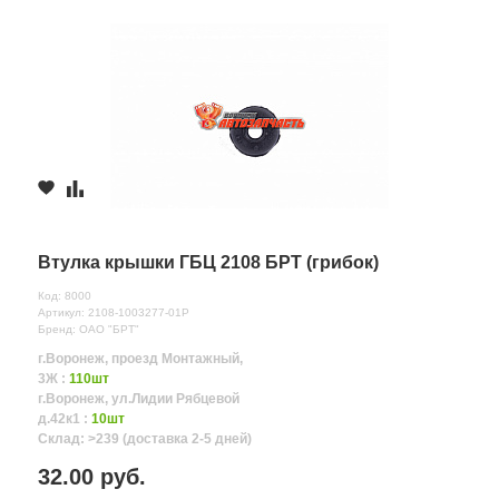
Втулка крышки ГБЦ 2108 БРТ (грибок)
Код: 8000
Артикул: 2108-1003277-01Р
Бренд: ОАО "БРТ"
г.Воронеж, проезд Монтажный,
3Ж :
110шт
г.Воронеж, ул.Лидии Рябцевой
д.42к1 :
10шт
Склад: >239 (доставка 2-5 дней)
32.00 руб.