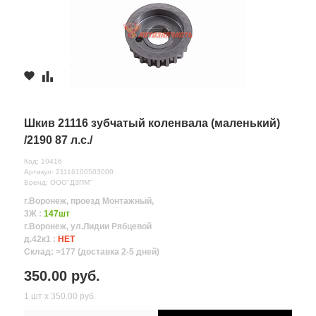
Шкив 21116 зубчатый коленвала (маленький)
/2190 87 л.с./
Код: 10416
Артикул: 21116100503000
Бренд: ООО"ДЗПМ"
г.Воронеж, проезд Монтажный,
3Ж :
147шт
г.Воронеж, ул.Лидии Рябцевой
д.42к1 :
НЕТ
Склад: >177 (доставка 2-5 дней)
350.00 руб.
1 шт х 350.00 руб.