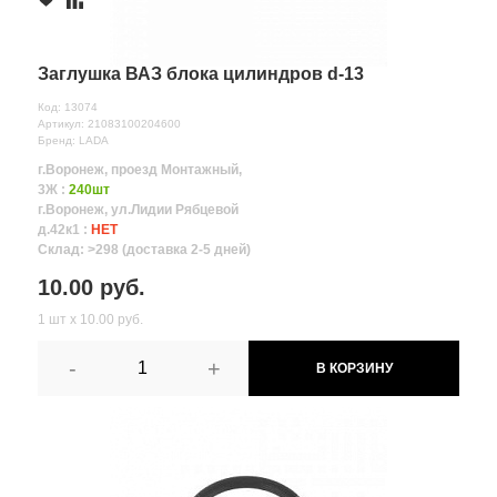
Заглушка ВАЗ блока цилиндров d-13
Код: 13074
Артикул: 21083100204600
Бренд: LADA
г.Воронеж, проезд Монтажный,
3Ж :
240шт
г.Воронеж, ул.Лидии Рябцевой
д.42к1 :
НЕТ
Склад: >298 (доставка 2-5 дней)
10.00 руб.
1 шт х 10.00 руб.
-
+
В КОРЗИНУ