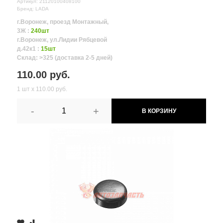
Артикул: 21120100408100
Бренд: LADA
г.Воронеж, проезд Монтажный,
3Ж :
240шт
г.Воронеж, ул.Лидии Рябцевой
д.42к1 :
15шт
Склад: >325 (доставка 2-5 дней)
110.00 руб.
1 шт х 110.00 руб.
-
+
В КОРЗИНУ