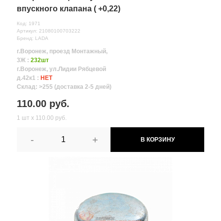
впускного клапана ( +0,22)
Код: 1971
Артикул: 21080100703222
Бренд: LADA
г.Воронеж, проезд Монтажный,
3Ж :
232шт
г.Воронеж, ул.Лидии Рябцевой
д.42к1 :
НЕТ
Склад: >255 (доставка 2-5 дней)
110.00 руб.
1 шт х 110.00 руб.
-
+
В КОРЗИНУ