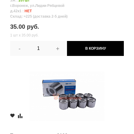
3Ж :
207шт
г.Воронеж, ул.Лидии Рябцевой
д.42к1 :
НЕТ
Склад: >225 (доставка 2-5 дней)
35.00 руб.
1 шт х 35.00 руб.
-
+
В КОРЗИНУ