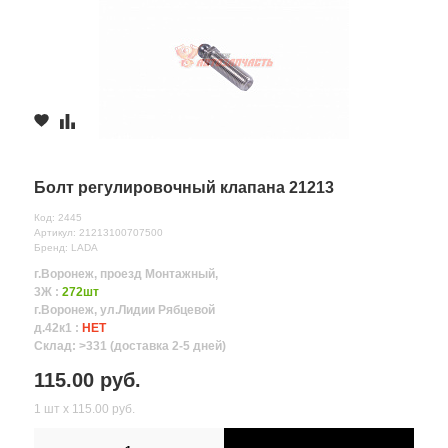
Болт регулировочный клапана 21213
Код: 2445
Артикул: 21213100707500
Бренд: LADA
г.Воронеж, проезд Монтажный,
3Ж :
272шт
г.Воронеж, ул.Лидии Рябцевой
д.42к1 :
НЕТ
Склад: >331 (доставка 2-5 дней)
115.00 руб.
1 шт х 115.00 руб.