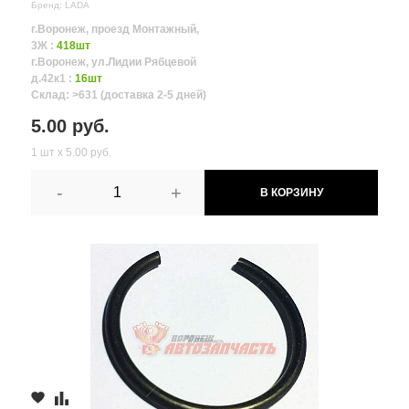
Бренд: LADA
г.Воронеж, проезд Монтажный,
3Ж :
418шт
г.Воронеж, ул.Лидии Рябцевой
д.42к1 :
16шт
Склад: >631 (доставка 2-5 дней)
5.00 руб.
1 шт х 5.00 руб.
-
+
В КОРЗИНУ