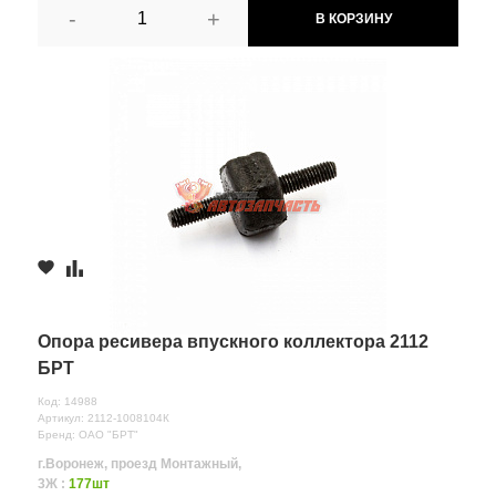
-
+
В КОРЗИНУ
Опора ресивера впускного коллектора 2112
БРТ
Код: 14988
Артикул: 2112-1008104К
Бренд: ОАО "БРТ"
г.Воронеж, проезд Монтажный,
3Ж :
177шт