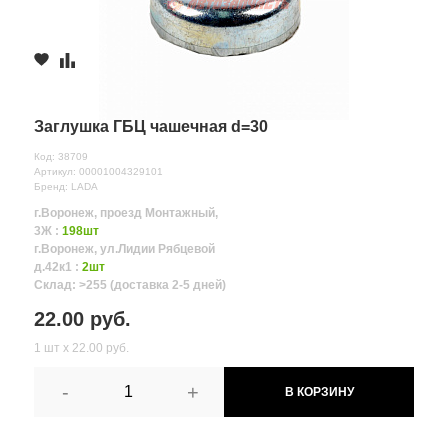
Заглушка ГБЦ чашечная d=30
Код: 38709
Артикул: 00001004329101
Бренд: LADA
г.Воронеж, проезд Монтажный,
3Ж :
198шт
г.Воронеж, ул.Лидии Рябцевой
д.42к1 :
2шт
Склад: >255 (доставка 2-5 дней)
22.00 руб.
1 шт х 22.00 руб.
-
+
В КОРЗИНУ