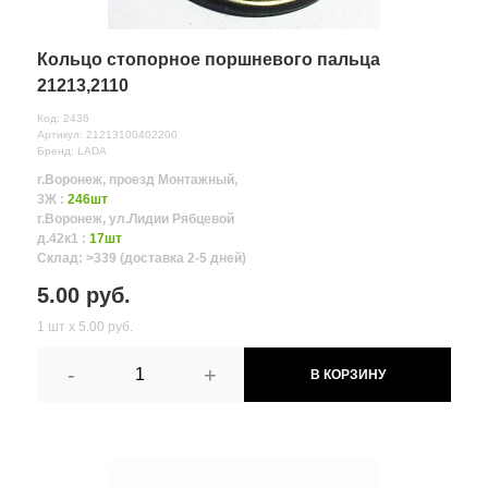
Кольцо стопорное поршневого пальца
21213,2110
Код: 2436
Артикул: 21213100402200
Бренд: LADA
г.Воронеж, проезд Монтажный,
3Ж :
246шт
г.Воронеж, ул.Лидии Рябцевой
д.42к1 :
17шт
Склад: >339 (доставка 2-5 дней)
5.00 руб.
1 шт х 5.00 руб.
-
+
В КОРЗИНУ