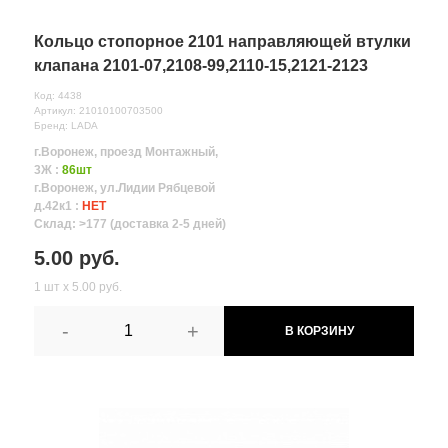
Кольцо стопорное 2101 направляющей втулки
клапана 2101-07,2108-99,2110-15,2121-2123
Код: 4438
Артикул: 21010100703500
Бренд: LADA
г.Воронеж, проезд Монтажный,
3Ж :
86шт
г.Воронеж, ул.Лидии Рябцевой
д.42к1 :
НЕТ
Склад: >177 (доставка 2-5 дней)
5.00 руб.
1 шт х 5.00 руб.
-
+
В КОРЗИНУ