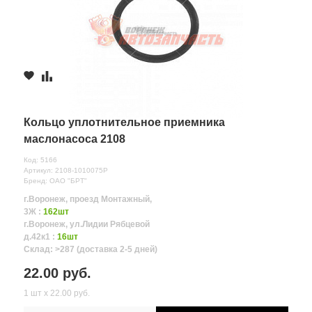
Кольцо уплотнительное приемника
маслонасоса 2108
Код: 5166
Артикул: 2108-1010075Р
Бренд: ОАО "БРТ"
г.Воронеж, проезд Монтажный,
3Ж :
162шт
г.Воронеж, ул.Лидии Рябцевой
д.42к1 :
16шт
Склад: >287 (доставка 2-5 дней)
22.00 руб.
1 шт х 22.00 руб.