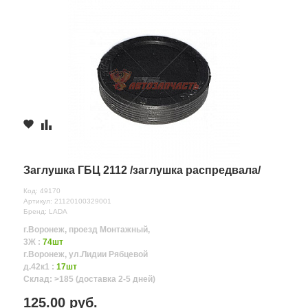
Заглушка ГБЦ 2112 /заглушка распредвала/
Код: 49170
Артикул: 21120100329001
Бренд: LADA
г.Воронеж, проезд Монтажный,
3Ж :
74шт
г.Воронеж, ул.Лидии Рябцевой
д.42к1 :
17шт
Склад: >185 (доставка 2-5 дней)
125.00 руб.