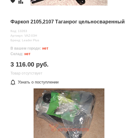
Фаркоп 2105,2107 Таганрог цельносваренный
Код: 13263
Артикул: VAZ-03H
Бренд: Leader Plus
В вашем городе:
нет
Склад:
нет
3 116.00 руб.
Товар отсутствует
Узнать о поступлении