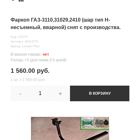
Фаркоп ГАЗ-3110,31029,2410 (шар тип Н-
несъемный, вварной) снят с производства.
Код: 13276
Артикул: GAZ-07Н
Бренд: Leader Plus
В вашем городе:
нет
Склад: >1 (доставка 2-5 дней)
1 560.00 руб.
1 шт х 1 560.00 руб.
-
+
В КОРЗИНУ