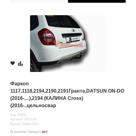
Фаркоп
1117,1118,2194,2190,2191Гранта,DATSUN ON-DO
(2016-....),2194 (КАЛИНА Cross)
(2016-..цельносвар
Код: 29881
Артикул: VAZ-22H
Бренд: Leader Plus
В вашем городе:
нет