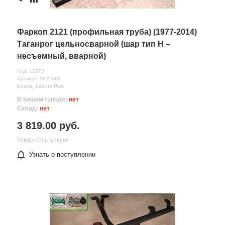
Фаркоп 2121 (профильная труба) (1977-2014)
Таганрог цельносварной (шар тип Н –
несъемный, вварной)
Код: 13273
Артикул: VAZ-34Н
Бренд: Leader Plus
В вашем городе:
нет
Склад:
нет
3 819.00 руб.
Товар отсутствует
Узнать о поступлении