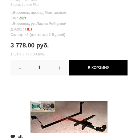
Бренд: Leader Plus
г.Воронеж, проезд Монтажный,
3Ж :
2шт
г.Воронеж, ул.Лидии Рябцевой
д.42к1 :
НЕТ
Склад: >2 (доставка 2-5 дней)
3 778.00 руб.
1 шт х 3 778.00 руб.
-
+
В КОРЗИНУ