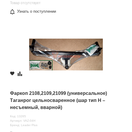
Товар отсутствует
Узнать о поступлении
Фаркоп 2108,2109,21099 (универсальное)
Таганрог цельносваренное (шар тип Н –
несъемный, вварной)
Код: 13265
Артикул: VAZ-04H
Бренд: Leader Plus