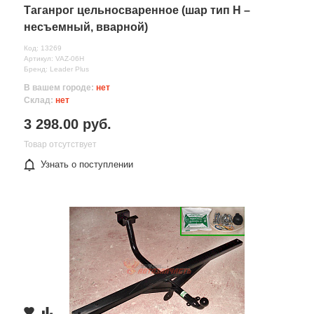
Таганрог цельносваренное (шар тип Н –
несъемный, вварной)
Код: 13269
Артикул: VAZ-06Н
Бренд: Leader Plus
В вашем городе:
нет
Склад:
нет
3 298.00 руб.
Товар отсутствует
Узнать о поступлении