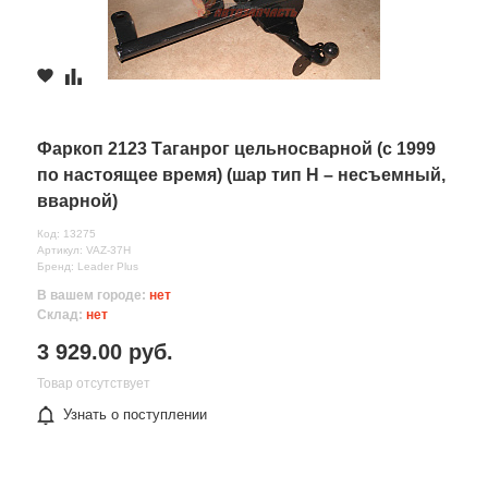
Фаркоп 2123 Таганрог цельносварной (c 1999
по настоящее время) (шар тип Н – несъемный,
вварной)
Код: 13275
Артикул: VAZ-37Н
Бренд: Leader Plus
В вашем городе:
нет
Склад:
нет
3 929.00 руб.
Товар отсутствует
Узнать о поступлении