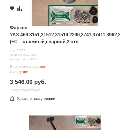
Фаркоп
УАЗ-469,3151,31512,31519,2206,3741,37411,3962,3909
(FC – съемный,сварной,2 отв
Код: 13629
Артикул: UAZ-01FC
Бренд: Leader Plus
В вашем городе:
нет
Склад:
нет
3 546.00 руб.
Товар отсутствует
Узнать о поступлении