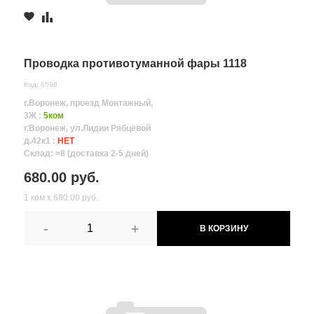
Проводка противотуманной фары 1118
Код: 6598
г.Воронеж, проезд Монтажный,
3Ж :
5ком
г.Воронеж, ул.Лидии Рябцевой
д.42к1 :
НЕТ
Склад: >8 (доставка 2-5 дней)
680.00 руб.
1 ком х 680.00 руб.
-
+
В КОРЗИНУ