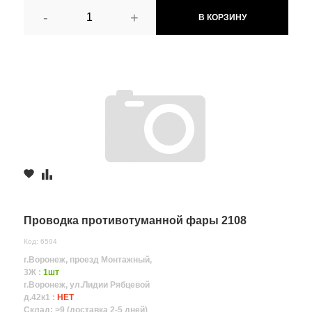
-
+
В КОРЗИНУ
Проводка противотуманной фары 2108
Код: 6594
г.Воронеж, проезд Монтажный,
3Ж :
1шт
г.Воронеж, ул.Лидии Рябцевой
д.42к1 :
НЕТ
Склад: >9 (доставка 2-5 дней)