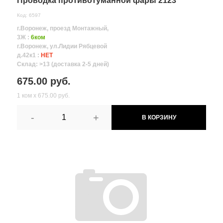
Проводка противотуманной фары 2123
Код: 6597
г.Воронеж, проезд Монтажный,
3Ж :
6ком
г.Воронеж, ул.Лидии Рябцевой
д.42к1 :
НЕТ
Склад: >13 (доставка 2-5 дней)
675.00 руб.
1 ком х 675.00 руб.
-
+
В КОРЗИНУ