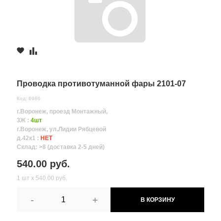
Проводка противотуманной фары 2101-07
Код: 6986
г.Воронеж, проезд Монтажный,
3Ж :
4шт
г.Воронеж, ул.Лидии Рябцевой
д.42к1 :
НЕТ
Склад: >8 (доставка 2-5 дней)
540.00 руб.
1 шт х 540.00 руб.
-
+
В КОРЗИНУ