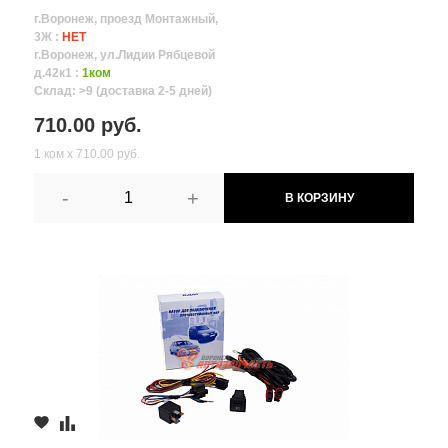
г.Воронеж, проезд Монтажный,
3Ж :
НЕТ
г.Воронеж, ул.Лидии Рябцевой
д.42к1 :
1ком
Склад: >9 (доставка 2-5 дней)
710.00 руб.
1 ком х 710.00 руб.
-
+
В КОРЗИНУ