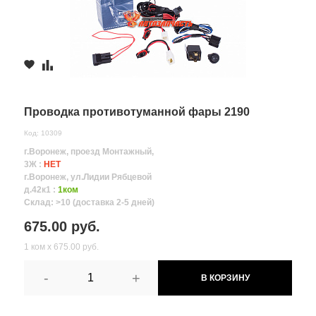
Проводка противотуманной фары 2190
Код: 10309
г.Воронеж, проезд Монтажный,
3Ж :
НЕТ
г.Воронеж, ул.Лидии Рябцевой
д.42к1 :
1ком
Склад: >10 (доставка 2-5 дней)
675.00 руб.
1 ком х 675.00 руб.
-
+
В КОРЗИНУ