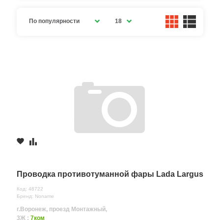
По популярности
18
Проводка противотуманной фары Lada Largus
Код: 48722
Бренд: Noname
г.Воронеж, проезд Монтажный,
3Ж :
7ком