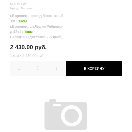
Код: 64619
Бренд: Noname
г.Воронеж, проезд Монтажный,
3Ж :
1ком
г.Воронеж, ул.Лидии Рябцевой
д.42к1 :
1ком
Склад: >7 (доставка 2-5 дней)
2 430.00 руб.
1 ком х 2 430.00 руб.
-
+
В КОРЗИНУ