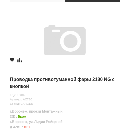
Проводка противотуманной фары 2180 NG с
кнопкой
Код: 85809
Артикул: AX790
Бренд: CARGEN
г.Воронеж, проезд Монтажный,
3Ж :
5ком
г.Воронеж, ул.Лидии Рябцевой
д.42к1 :
НЕТ