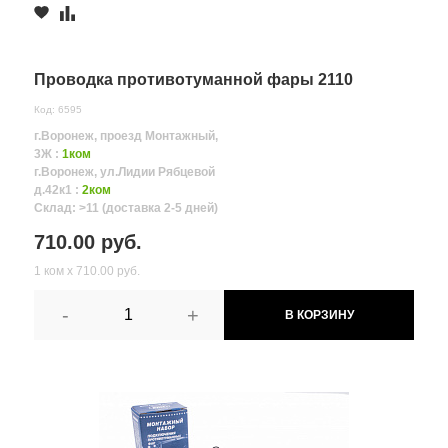
Проводка противотуманной фары 2110
Код: 6595
г.Воронеж, проезд Монтажный,
3Ж :
1ком
г.Воронеж, ул.Лидии Рябцевой
д.42к1 :
2ком
Склад: >11 (доставка 2-5 дней)
710.00 руб.
1 ком х 710.00 руб.
-
+
В КОРЗИНУ