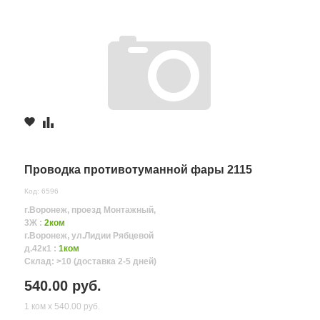
Проводка противотуманной фары 2115
Код: 6596
г.Воронеж, проезд Монтажный,
3Ж :
2ком
г.Воронеж, ул.Лидии Рябцевой
д.42к1 :
1ком
Склад: >10 (доставка 2-5 дней)
540.00 руб.
1 ком х 540.00 руб.