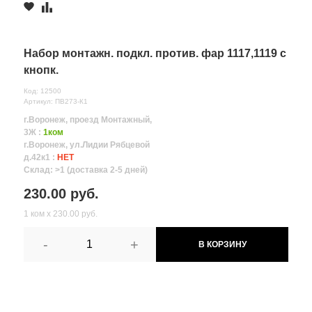
Набор монтажн. подкл. против. фар 1117,1119 с
кнопк.
Код: 12500
Артикул: ПВ273-К1
г.Воронеж, проезд Монтажный,
3Ж :
1ком
г.Воронеж, ул.Лидии Рябцевой
д.42к1 :
НЕТ
Склад: >1 (доставка 2-5 дней)
230.00 руб.
1 ком х 230.00 руб.
-
+
В КОРЗИНУ