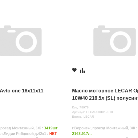
Avto one 18x11x11
Масло моторное LECAR O
10W40 216,5л (SL) полусин
Код: 78979
Артикул: LECAR000052010
Бренд: LECAR
проезд Монтажный, 3Ж :
3419шт
г.Воронеж, проезд Монтажный, 3Ж :
ул.Лидии Рябцевой д.42к1 :
НЕТ
2163.917л.