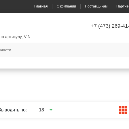
Главная
О компании
Поставщикам
Партне
+7 (473) 269-41
по артикулу, VIN
18
Выводить по: