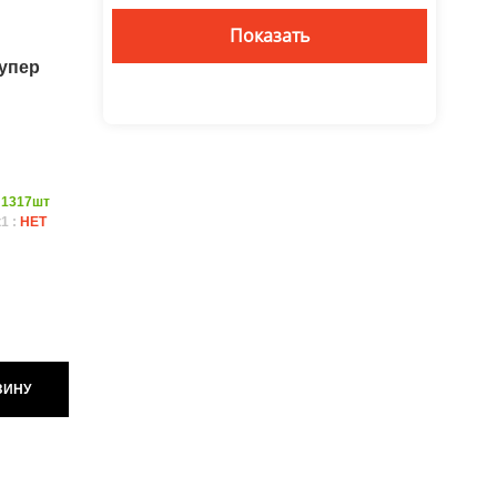
упер
:
1317шт
1 :
НЕТ
ЗИНУ