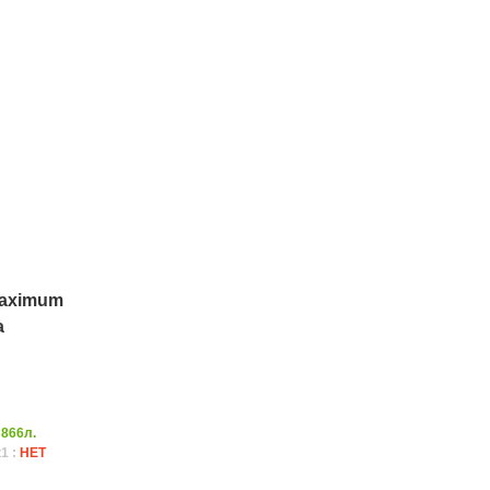
aximum
а
:
866л.
1 :
НЕТ