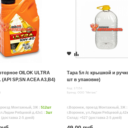
оторное OILOK ULTRA
Тара 5л /с крышкой и ручко
. (API SP,SN ACEA A3,B4)
шт в упаковке)
Код: 17154
5
Бренд: ООО "Митакс"
проезд Монтажный, 3Ж :
512шт
г.Воронеж, проезд Монтажный, 3Ж 
ул.Лидии Рябцевой д.42к1 :
3шт
г.Воронеж, ул.Лидии Рябцевой д.42к
 (доставка 2-5 дней)
Склад: >527 (доставка 2-5 дней)
руб.
49.00 руб.