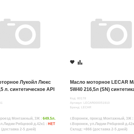
оторное Лукойл Люкс
Масло моторное LECAR M
,5 л. синтетическое API
5W40 216,5л (SN) синтетик
Код: 80178
61
Артикул: LECAR000051910
Бренд: LECAR
проезд Монтажный, 3Ж :
649.5л.
г.Воронеж, проезд Монтажный, 3Ж 
ул.Лидии Рябцевой д.42к1 :
НЕТ
г.Воронеж, ул.Лидии Рябцевой д.42к
 (доставка 2-5 дней)
Склад: >866 (доставка 2-5 дней)