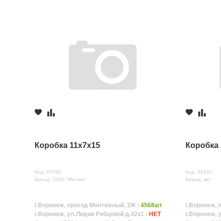
Коробка 11x7x15
Коробка 
Код: 57590
Код: 52433
Бренд: ООО "Митакс"
Бренд: кит
г.Воронеж, проезд Монтажный, 3Ж :
4568шт
г.Воронеж, 
г.Воронеж, ул.Лидии Рябцевой д.42к1 :
НЕТ
г.Воронеж, 