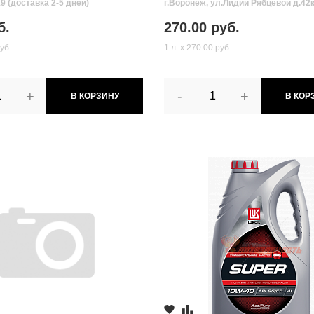
9 (доставка 2-5 дней)
г.Воронеж, ул.Лидии Рябцевой д.42к
Склад: >1947.417 (доставка 2-5 дне
б.
270.00 руб.
уб.
1 л. х 270.00 руб.
+
-
+
В КОРЗИНУ
В КОР