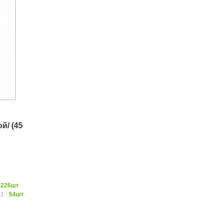
й/ (45
:
226шт
1 :
54шт