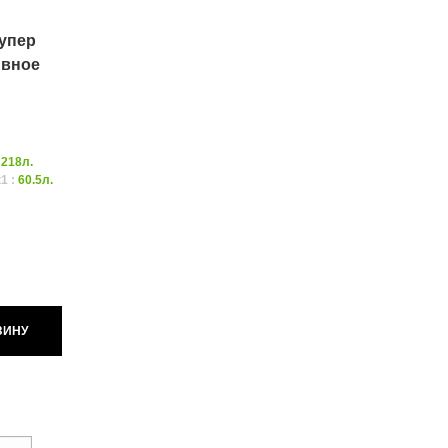
упер
ивное
:
218л.
1 :
60.5л.
ЗИНУ