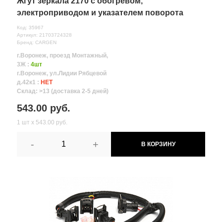
Жгут зеркала 2170 с обогревом,
электроприводом и указателем поворота
Код: 35967
Артикул: 21703724328
Бренд: CARGEN
г.Воронеж, проезд Монтажный,
3Ж :
4шт
г.Воронеж, ул.Лидии Рябцевой
д.42к1 :
НЕТ
Склад: >13 (доставка 2-5 дней)
543.00 руб.
1 шт х 543.00 руб.
-
+
В КОРЗИНУ