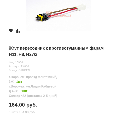
Жгут переходник к противотуманным фарам
Н11, H8, H27/2
Код: 10966
Артикул: AX604
Бренд: CARGEN
г.Воронеж, проезд Монтажный,
3Ж :
1шт
г.Воронеж, ул.Лидии Рябцевой
д.42к1 :
1шт
Склад: >22 (доставка 2-5 дней)
164.00 руб.
1 шт х 164.00 руб.