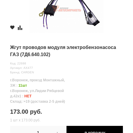
Жгут проводов модуля электробензонасоса
ГАЗ (7Д6.640.102)
Код: 22698
Артикул: AX477
Бренд: CARGEN
г.Воронеж, проезд Монтажный,
3Ж :
11шт
г.Воронеж, ул.Лидии Рябцевой
д.42к1 :
НЕТ
Склад: >19 (доставка 2-5 дней)
173.00 руб.
1 шт х 173.00 руб.