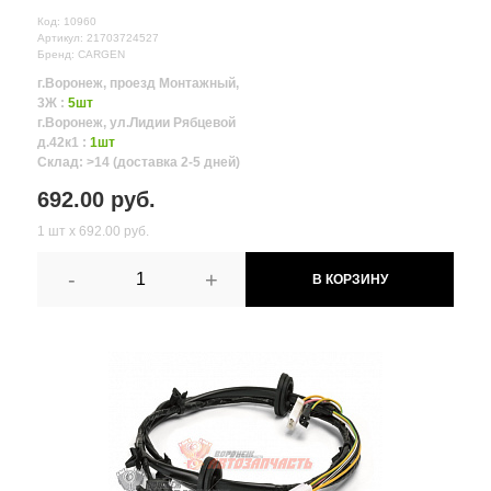
Код: 10960
Артикул: 21703724527
Бренд: CARGEN
г.Воронеж, проезд Монтажный,
3Ж :
5шт
г.Воронеж, ул.Лидии Рябцевой
д.42к1 :
1шт
Склад: >14 (доставка 2-5 дней)
692.00 руб.
1 шт х 692.00 руб.
-
+
В КОРЗИНУ