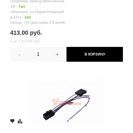
г.Воронеж, проезд Монтажный,
3Ж :
7шт
г.Воронеж, ул.Лидии Рябцевой
д.42к1 :
1шт
Склад: >20 (доставка 2-5 дней)
413.00 руб.
1 шт х 413.00 руб.
-
+
В КОРЗИНУ