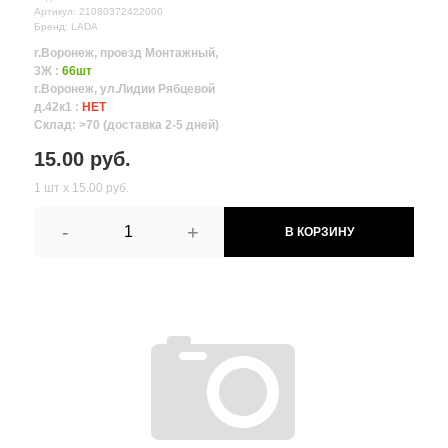
Артикул: 21080372422000
Бренд: LADA
г.Воронеж, проезд Монтажный,
3Ж :
66шт
г.Воронеж, ул.Лидии Рябцевой
д.42к1 :
НЕТ
Склад: >70 (доставка 2-5 дней)
15.00 руб.
1 шт х 15.00 руб.
-
+
В КОРЗИНУ