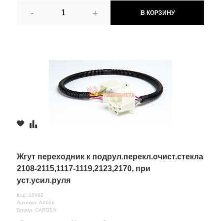
-
+
В КОРЗИНУ
Жгут переходник к подрул.перекл.очист.стекла
2108-2115,1117-1119,2123,2170, при
уст.усил.руля
Код: 10968
Артикул: AX606
Бренд: CARGEN