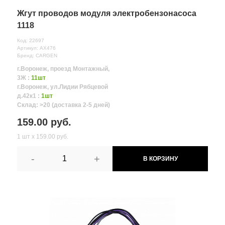
Жгут проводов модуля электробензонасоса
1118
Код: 22697
Артикул: AX476
Бренд: CARGEN
г.Воронеж, проезд Монтажный,
3Ж :
11шт
г.Воронеж, ул.Лидии Рябцевой
д.42к1 :
1шт
Склад: >20 (доставка 2-5 дней)
159.00 руб.
1 шт х 159.00 руб.
-
+
В КОРЗИНУ