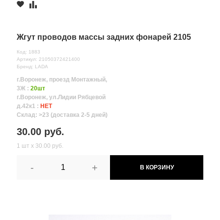
Жгут проводов массы задних фонарей 2105
Код: 1883
Артикул: 21050372421400
Бренд: LADA
г.Воронеж, проезд Монтажный,
3Ж :
20шт
г.Воронеж, ул.Лидии Рябцевой
д.42к1 :
НЕТ
Склад: >23 (доставка 2-5 дней)
30.00 руб.
1 шт х 30.00 руб.
-
+
В КОРЗИНУ