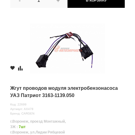
-
+
В КОРЗИНУ
Жгут проводов модуля электробензонасоса
УАЗ Патриот 3163-1139.050
Код: 22699
Артикул: AX478
Бренд: CARGEN
г.Воронеж, проезд Монтажный,
3Ж :
7шт
г.Воронеж, ул.Лидии Рябцевой