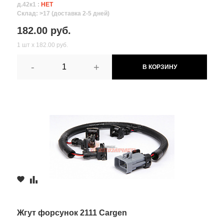
д.42к1 :
НЕТ
Склад: >17 (доставка 2-5 дней)
182.00 руб.
1 шт х 182.00 руб.
-
+
В КОРЗИНУ
Жгут форсунок 2111 Cargen