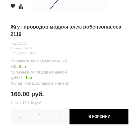
Жгут проводов модуля электробензонасоса
2110
Код: 22696
Артикул: AX475
Бренд: CARGEN
г.Воронеж, проезд Монтажный,
3Ж :
5шт
г.Воронеж, ул.Лидии Рябцевой
д.42к1 :
1шт
Склад: >16 (доставка 2-5 дней)
160.00 руб.
1 шт х 160.00 руб.
-
+
В КОРЗИНУ