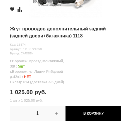
Жгут проводов дополнительный задний
(задней двери+багажника) 1118
Код: 18874
Артикул: 11183724558
Бренд: CARGEN
г.Воронеж, проезд Монтажный,
3Ж :
5шт
г.Воронеж, ул.Лидии Рябцевой
д.42к1 :
НЕТ
Склад: >14 (доставка 2-5 дней)
1 025.00 руб.
1 шт х 1 025.00 руб.
-
+
В КОРЗИНУ