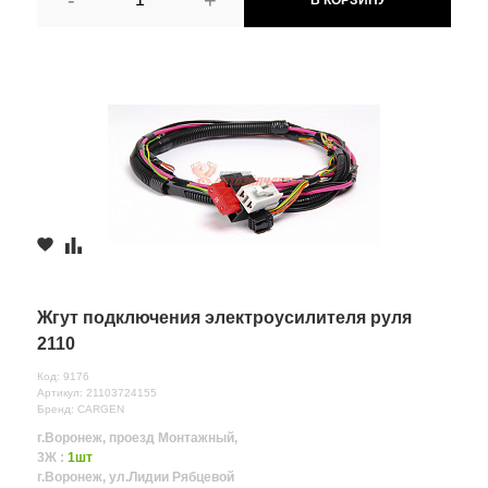
Жгут подключения электроусилителя руля
2110
Код: 9176
Артикул: 21103724155
Бренд: CARGEN
г.Воронеж, проезд Монтажный,
3Ж :
1шт
г.Воронеж, ул.Лидии Рябцевой