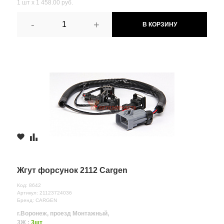
1 шт х 1 458.00 руб.
-
+
В КОРЗИНУ
Жгут форсунок 2112 Cargen
Код: 8642
Артикул: 21123724036
Бренд: CARGEN
г.Воронеж, проезд Монтажный,
3Ж :
3шт