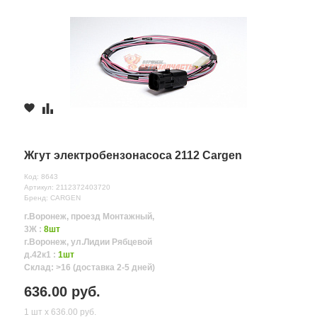
Жгут электробензонасоса 2112 Cargen
Код: 8643
Артикул: 2112372403720
Бренд: CARGEN
г.Воронеж, проезд Монтажный,
3Ж :
8шт
г.Воронеж, ул.Лидии Рябцевой
д.42к1 :
1шт
Склад: >16 (доставка 2-5 дней)
636.00 руб.
1 шт х 636.00 руб.