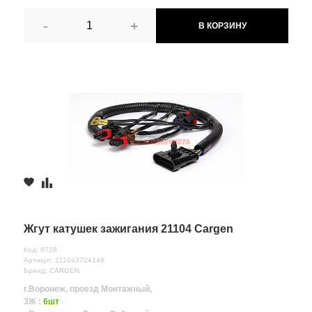
-
+
В КОРЗИНУ
Жгут катушек зажигания 21104 Cargen
Код: 8728
Артикул: 211043724148
Бренд: CARGEN
г.Воронеж, проезд Монтажный,
3Ж :
6шт