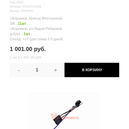
Код: 8640
Артикул: 21113724036
Бренд: CARGEN
г.Воронеж, проезд Монтажный,
3Ж :
11шт
г.Воронеж, ул.Лидии Рябцевой
д.42к1 :
1шт
Склад: >17 (доставка 2-5 дней)
1 001.00 руб.
1 шт х 1 001.00 руб.
-
+
В КОРЗИНУ