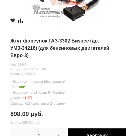
Жгут форсунок ГАЗ-3302 Бизнес (дв.
УМЗ-34216) (для бензиновых двигателей
Евро-3)
Код: 22685
Артикул: 4216370707000
Бренд: CARGEN
г.Воронеж, проезд Монтажный,
3Ж :
4шт
г.Воронеж, ул.Лидии Рябцевой
д.42к1 :
НЕТ
Склад: >12 (доставка 2-5 дней)
898.00 руб.
1 шт х 898.00 руб.
-
+
В КОРЗИНУ