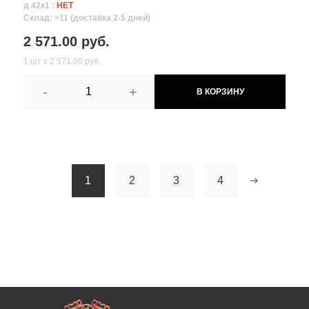
д.42к1 :
НЕТ
Склад: >11 (доставка 2-5 дней)
2 571.00 руб.
1 шт х 2 571.00 руб.
-
+
В КОРЗИНУ
1
2
3
4