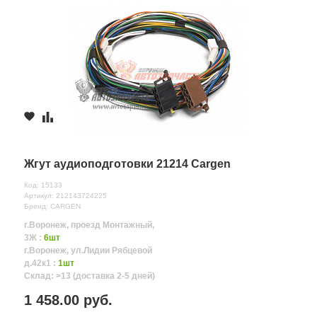
Жгут аудиоподготовки 21214 Cargen
Код: 15133
Артикул: 212143724225
Бренд: CARGEN
г.Воронеж, проезд Монтажный,
3Ж :
6шт
г.Воронеж, ул.Лидии Рябцевой
д.42к1 :
1шт
Склад: >13 (доставка 2-5 дней)
1 458.00 руб.