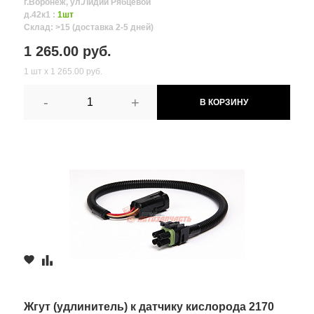
г.Воронеж, ул.Лидии Рябцевой
д.42к1 :
1шт
Склад: >15 (доставка 2-5 дней)
1 265.00 руб.
1 шт х 1 265.00 руб.
-
+
В КОРЗИНУ
Жгут (удлинитель) к датчику кислорода 2170