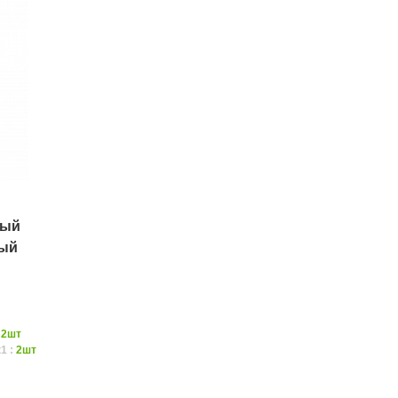
ный
ный
:
2шт
1 :
2шт