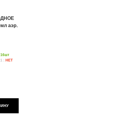
ОДНОЕ
мл аэр.
:
16шт
1 :
НЕТ
ЗИНУ