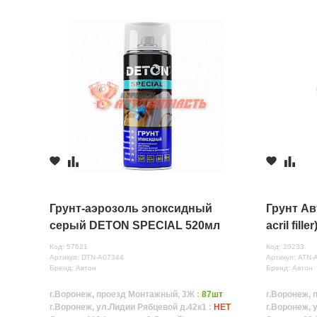
Грунт-аэрозоль эпоксидный
Грунт Ав
серый DETON SPECIAL 520мл
acril filler
аэр.
Код: 57621
Код: 20233
Артикул: DTN-A07344
Артикул: ATN-
Бренд: Автон
Бренд: Автон
г.Воронеж, проезд Монтажный, 3Ж :
87шт
г.Воронеж, 
г.Воронеж, ул.Лидии Рябцевой д.42к1 :
НЕТ
г.Воронеж, 