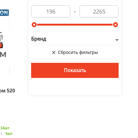
Бренд
ом 520
:
34шт
1 :
5шт