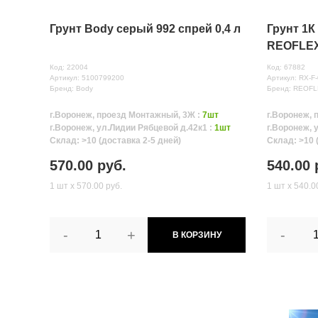
Грунт Body серый 992 спрей 0,4 л
Грунт 1
REOFLEX 
Код: 22004
Код: 67882
Артикул: 5100799200
Артикул: RX-F
Бренд: Body
Бренд: REOF
г.Воронеж, проезд Монтажный, 3Ж :
7шт
г.Воронеж, 
г.Воронеж, ул.Лидии Рябцевой д.42к1 :
1шт
г.Воронеж, 
Склад: >10 (доставка 2-5 дней)
Склад: >10 
570.00 руб.
540.00 
1 шт х 570.00 руб.
1 шт х 540.0
-
+
-
В КОРЗИНУ