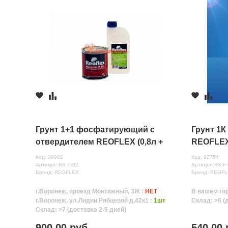
Грунт 1+1 фосфатирующий с
Грунт 1
отвердителем REOFLEX (0,8л +
REOFLEX 
0,8л)
Код: 39902
Код: 82754
Артикул: RX P-02
Артикул: RX-F-
Бренд: REOFLEX
Бренд: REOF
г.Воронеж, проезд Монтажный, 3Ж :
НЕТ
В вашем го
г.Воронеж, ул.Лидии Рябцевой д.42к1 :
1шт
Склад: >6 (
Склад: >7 (доставка 2-5 дней)
900.00 руб.
540.00 