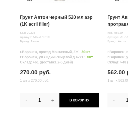
Грунт Автон черный 520 мл аэр
Грунт А
(1K acril filler)
протрав
Код: 20235
Код: 56829
Артикул: ATN-A70619
Артикул: ATP-
Бренд: Автон
Бренд: Автон
г.Воронеж, проезд Монтажный, 3Ж :
30шт
г.Воронеж, 
г.Воронеж, ул.Лидии Рябцевой д.42к1 :
3шт
г.Воронеж, 
Склад: >61 (доставка 2-5 дней)
Склад: >48 
270.00 руб.
562.00 
1 шт х 270.00 руб.
1 шт х 562.0
-
+
-
В КОРЗИНУ