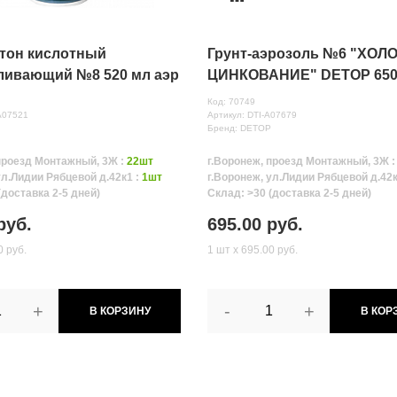
втон кислотный
Грунт-аэрозоль №6 "ХОЛ
ливающий №8 520 мл аэр
ЦИНКОВАНИЕ" DETOP 650
Код: 70749
A07521
Артикул: DTI-A07679
Бренд: DETOP
проезд Монтажный, 3Ж :
22шт
г.Воронеж, проезд Монтажный, 3Ж 
ул.Лидии Рябцевой д.42к1 :
1шт
г.Воронеж, ул.Лидии Рябцевой д.42к
(доставка 2-5 дней)
Склад: >30 (доставка 2-5 дней)
руб.
695.00 руб.
0 руб.
1 шт х 695.00 руб.
+
-
+
В КОРЗИНУ
В КОР