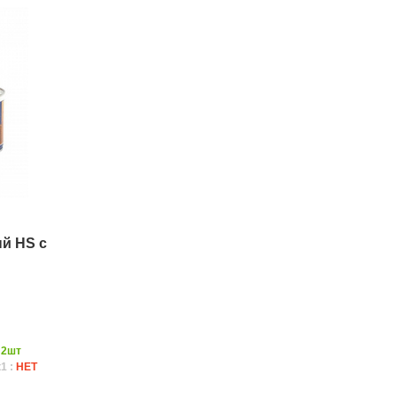
й HS с
:
2шт
1 :
НЕТ