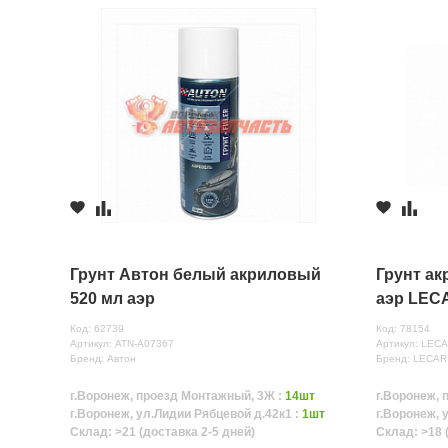
Грунт Автон белый акриловый
Грунт а
520 мл аэр
аэр LEC
Код: 62739
Код: 78154
Артикул: ATN-A07367
Артикул: LEC
Бренд: Автон
Бренд: LECAR
г.Воронеж, проезд Монтажный, 3Ж :
14шт
г.Воронеж, 
г.Воронеж, ул.Лидии Рябцевой д.42к1 :
1шт
г.Воронеж, 
Склад: >21 (доставка 2-5 дней)
Склад: >18 