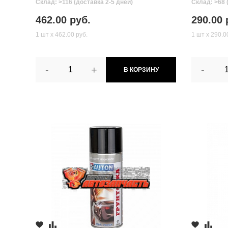
Склад: >116 (доставка 2-5 дней)
Склад: >68 
462.00 руб.
290.00 
1 шт х 462.00 руб.
1 шт х 290.0
-
+
-
В КОРЗИНУ