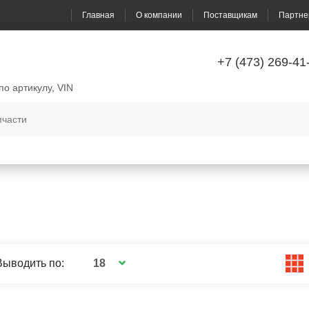
Главная
О компании
Поставщикам
Партне
+7 (473) 269-41
по артикулу, VIN
18
Выводить по: