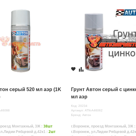
тон серый 520 мл аэр (1K
Грунт Автон серый с цинк
)
мл аэр
Код: 20234
A46088
Артикул: ATN-A46062
Бренд: Автон
проезд Монтажный, 3Ж :
38шт
г.Воронеж, проезд Монтажный, 3Ж 
ул.Лидии Рябцевой д.42к1 :
2шт
г.Воронеж, ул.Лидии Рябцевой д.42к