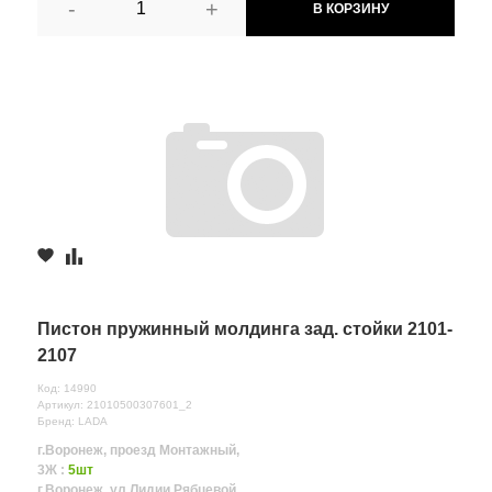
-
+
В КОРЗИНУ
Пистон пружинный молдинга зад. стойки 2101-
2107
Код: 14990
Артикул: 21010500307601_2
Бренд: LADA
г.Воронеж, проезд Монтажный,
3Ж :
5шт
г.Воронеж, ул.Лидии Рябцевой