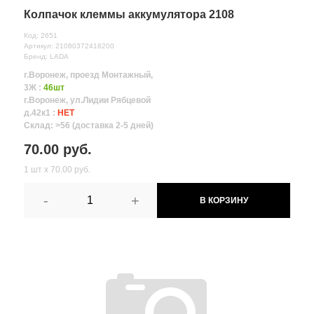
Колпачок клеммы аккумулятора 2108
Код: 2651
Артикул: 21080372418200
Бренд: LADA
г.Воронеж, проезд Монтажный,
3Ж :
46шт
г.Воронеж, ул.Лидии Рябцевой
д.42к1 :
НЕТ
Склад: >56 (доставка 2-5 дней)
70.00 руб.
1 шт х 70.00 руб.
-
+
В КОРЗИНУ