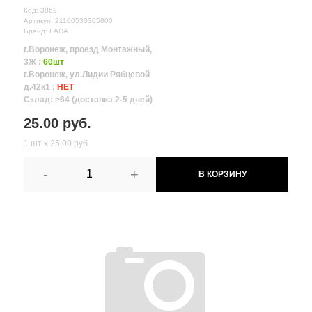
Код: 3862
Артикул: 21100530305800
Бренд: LADA
г.Воронеж, проезд Монтажный,
3Ж :
60шт
г.Воронеж, ул.Лидии Рябцевой
д.42к1 :
НЕТ
Склад: >64 (доставка 2-5 дней)
25.00 руб.
1 шт х 25.00 руб.
-
+
В КОРЗИНУ