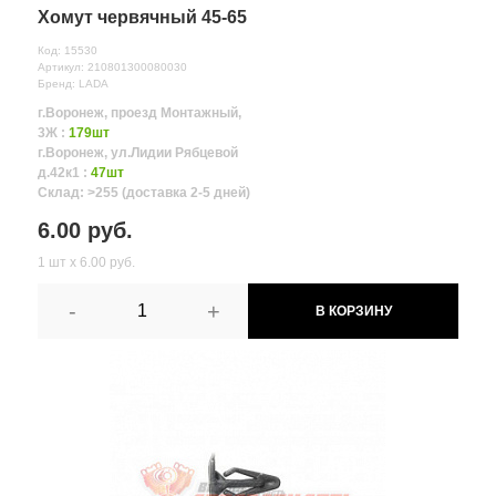
Хомут червячный 45-65
Код: 15530
Артикул: 210801300080030
Бренд: LADA
г.Воронеж, проезд Монтажный,
3Ж :
179шт
г.Воронеж, ул.Лидии Рябцевой
д.42к1 :
47шт
Склад: >255 (доставка 2-5 дней)
6.00 руб.
1 шт х 6.00 руб.
-
+
В КОРЗИНУ