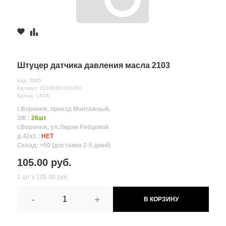
Штуцер датчика давления масла 2103
Код: 5605
Артикул: 21030381031000
Бренд: LADA
г.Воронеж, проезд Монтажный,
3Ж :
26шт
г.Воронеж, ул.Лидии Рябцевой
д.42к1 :
НЕТ
Склад: >50 (доставка 2-5 дней)
105.00 руб.
1 шт х 105.00 руб.
-
+
В КОРЗИНУ