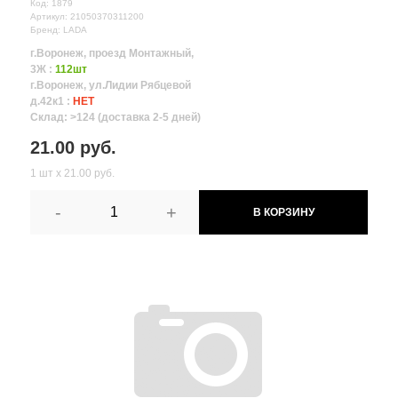
Код: 1879
Артикул: 21050370311200
Бренд: LADA
г.Воронеж, проезд Монтажный,
3Ж :
112шт
г.Воронеж, ул.Лидии Рябцевой
д.42к1 :
НЕТ
Склад: >124 (доставка 2-5 дней)
21.00 руб.
1 шт х 21.00 руб.
-
+
В КОРЗИНУ