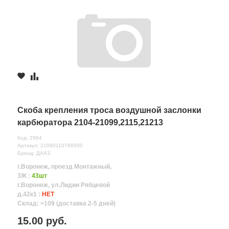
Скоба крепления троса воздушной заслонки
карбюратора 2104-21099,2115,21213
Код: 2984
Артикул: 21080110766500
Бренд: ДААЗ
г.Воронеж, проезд Монтажный,
3Ж :
43шт
г.Воронеж, ул.Лидии Рябцевой
д.42к1 :
НЕТ
Склад: >109 (доставка 2-5 дней)
15.00 руб.