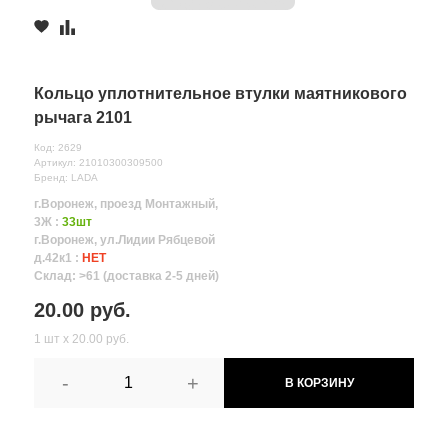
Кольцо уплотнительное втулки маятникового
рычага 2101
Код: 2629
Артикул: 21010300309500
Бренд: LADA
г.Воронеж, проезд Монтажный,
3Ж :
33шт
г.Воронеж, ул.Лидии Рябцевой
д.42к1 :
НЕТ
Склад: >61 (доставка 2-5 дней)
20.00 руб.
1 шт х 20.00 руб.
-
+
В КОРЗИНУ