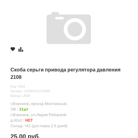
Скоба серьги привода регулятора давления
2108
Код: 5202
Артикул: 21080351212800
Бренд: LADA
г.Воронеж, проезд Монтажный,
3Ж :
31шт
г.Воронеж, ул.Лидии Рябцевой
д.42к1 :
НЕТ
Склад: >61 (доставка 2-5 дней)
25.00 руб.