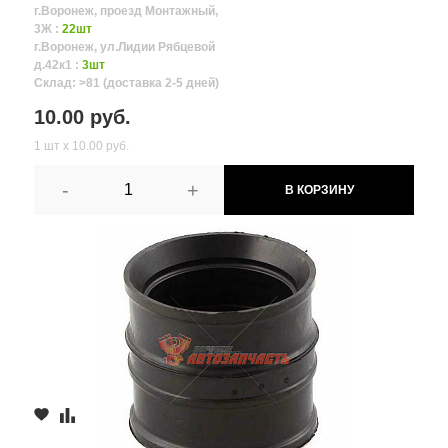
г.Воронеж, проезд Монтажный,
3Ж :
22шт
г.Воронеж, ул.Лидии Рябцевой
д.42к1 :
3шт
Склад: >81 (доставка 2-5 дней)
10.00 руб.
1 шт х 10.00 руб.
-
+
В КОРЗИНУ