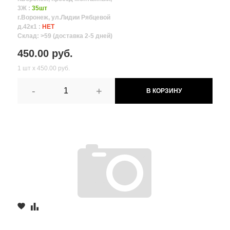
3Ж :
35шт
г.Воронеж, ул.Лидии Рябцевой
д.42к1 :
НЕТ
Склад: >59 (доставка 2-5 дней)
450.00 руб.
1 шт х 450.00 руб.
-
+
В КОРЗИНУ