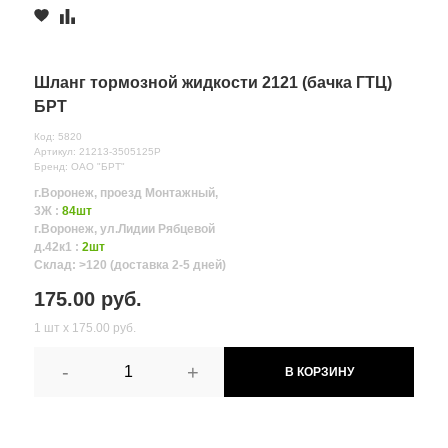
Шланг тормозной жидкости 2121 (бачка ГТЦ)
БРТ
Код: 5820
Артикул: 21213-3505125Р
Бренд: ОАО "БРТ"
г.Воронеж, проезд Монтажный,
3Ж :
84шт
г.Воронеж, ул.Лидии Рябцевой
д.42к1 :
2шт
Склад: >120 (доставка 2-5 дней)
175.00 руб.
1 шт х 175.00 руб.
-
+
В КОРЗИНУ