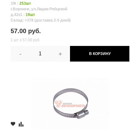
3Ж :
253шт
г.Воронеж, ул.Лидии Рябцевой
д.42к1 :
19шт
Склад: >378 (доставка 2-5 дней)
57.00 руб.
1 шт х 57.00 руб.
-
+
В КОРЗИНУ