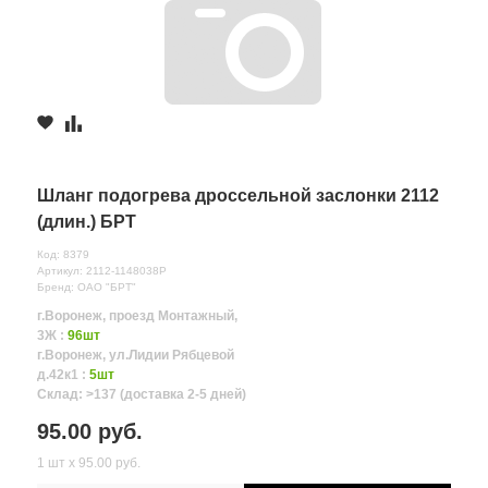
Шланг подогрева дроссельной заслонки 2112
(длин.) БРТ
Код: 8379
Артикул: 2112-1148038Р
Бренд: ОАО "БРТ"
г.Воронеж, проезд Монтажный,
3Ж :
96шт
г.Воронеж, ул.Лидии Рябцевой
д.42к1 :
5шт
Склад: >137 (доставка 2-5 дней)
95.00 руб.
1 шт х 95.00 руб.