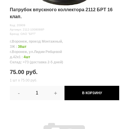
Патрубок впускного коллектора 2112 БРТ 16
клап.
Код: 20909
Артикул: 2112-1008088Р
Бренд: ОАО "БРТ"
г.Воронеж, проезд Монтажный,
3Ж :
38шт
г.Воронеж, ул.Лидии Рябцевой
д.42к1 :
4шт
Склад: >73 (доставка 2-5 дней)
75.00 руб.
1 шт х 75.00 руб.
-
+
В КОРЗИНУ