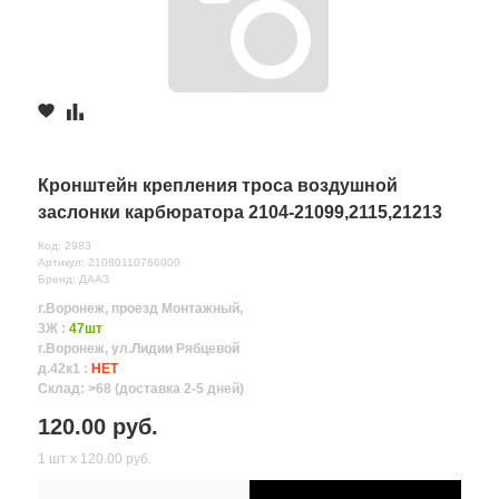
Кронштейн крепления троса воздушной
заслонки карбюратора 2104-21099,2115,21213
Код: 2983
Артикул: 21080110766000
Бренд: ДААЗ
г.Воронеж, проезд Монтажный,
3Ж :
47шт
г.Воронеж, ул.Лидии Рябцевой
д.42к1 :
НЕТ
Склад: >68 (доставка 2-5 дней)
120.00 руб.
1 шт х 120.00 руб.