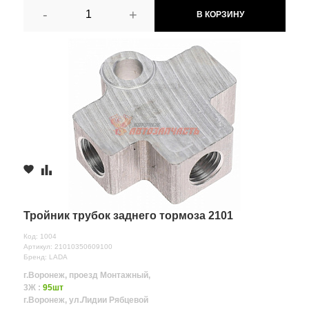
-
+
В КОРЗИНУ
Тройник трубок заднего тормоза 2101
Код: 1004
Артикул: 21010350609100
Бренд: LADA
г.Воронеж, проезд Монтажный,
3Ж :
95шт
г.Воронеж, ул.Лидии Рябцевой