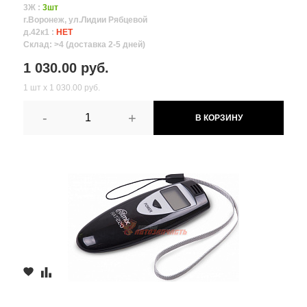
3Ж :
3шт
г.Воронеж, ул.Лидии Рябцевой
д.42к1 :
НЕТ
Склад: >4 (доставка 2-5 дней)
1 030.00 руб.
1 шт х 1 030.00 руб.
-
+
В КОРЗИНУ