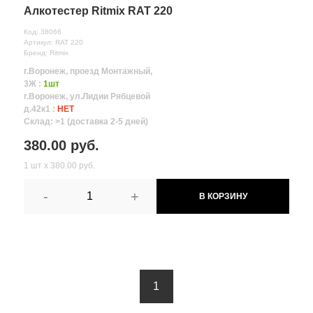
Алкотестер Ritmix RAT 220
Код: 38066
Артикул: RAT 220
Бренд: Ritmix
г.Воронеж, проезд Монтажный,
3Ж :
1шт
г.Воронеж, ул.Лидии Рябцевой
д.42к1 :
НЕТ
Склад: >1 (доставка 2-5 дней)
380.00 руб.
1 шт х 380.00 руб.
-
+
В КОРЗИНУ
1