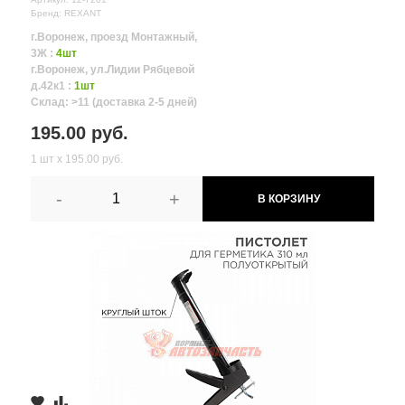
Бренд: REXANT
г.Воронеж, проезд Монтажный,
3Ж :
4шт
г.Воронеж, ул.Лидии Рябцевой
д.42к1 :
1шт
Склад: >11 (доставка 2-5 дней)
195.00 руб.
1 шт х 195.00 руб.
-
+
В КОРЗИНУ