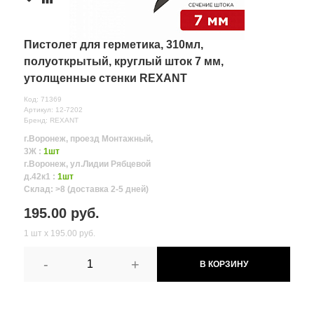
Пистолет для герметика, 310мл,
полуоткрытый, круглый шток 7 мм,
утолщенные стенки REXANT
Код: 71369
Артикул: 12-7202
Бренд: REXANT
г.Воронеж, проезд Монтажный,
3Ж :
1шт
г.Воронеж, ул.Лидии Рябцевой
д.42к1 :
1шт
Склад: >8 (доставка 2-5 дней)
195.00 руб.
1 шт х 195.00 руб.
-
+
В КОРЗИНУ