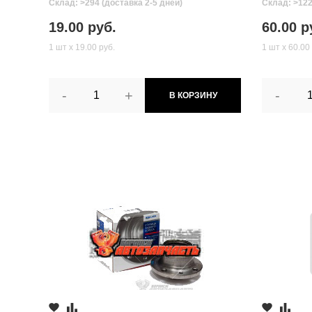
Склад: >294 (доставка 2-5 дней)
Склад: >122
19.00 руб.
60.00 р
1 шт х 19.00 руб.
1 шт х 60.00
-
+
-
В КОРЗИНУ