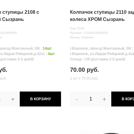
 ступицы 2108 с
Колпачок ступицы 2110 за
й Сызрань
колеса ХРОМ Сызрань
Код: 5140
80310306500
Артикул: 21100310406501
нь
Бренд: Сызрань
проезд Монтажный, 3Ж :
14шт
г.Воронеж, проезд Монтажный, 3Ж 
ул.Лидии Рябцевой д.42к1 :
4шт
г.Воронеж, ул.Лидии Рябцевой д.42к
(доставка 2-5 дней)
Склад: >39 (доставка 2-5 дней)
уб.
70.00 руб.
 руб.
1 шт х 70.00 руб.
+
-
+
В КОРЗИНУ
В КОР