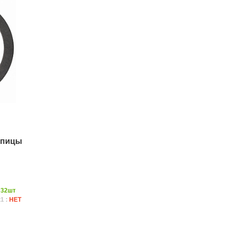
упицы
:
32шт
1 :
НЕТ