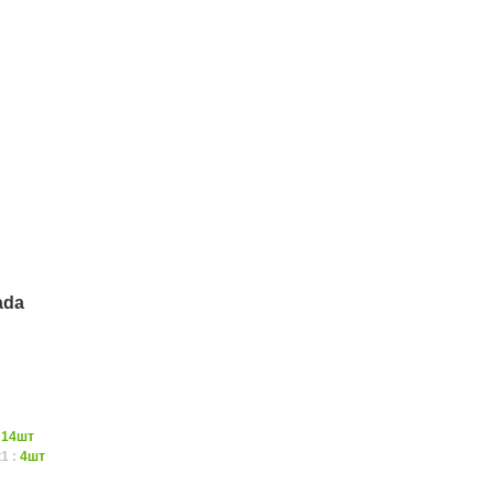
ada
:
14шт
1 :
4шт