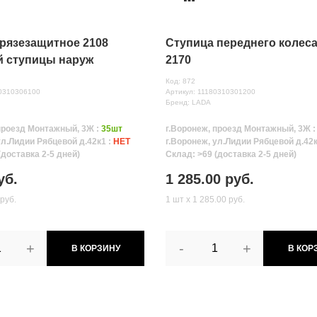
грязезащитное 2108
Ступица переднего колеса
й ступицы наруж
2170
Код: 872
80310306100
Артикул: 11180310301200
Бренд: LADA
проезд Монтажный, 3Ж :
35шт
г.Воронеж, проезд Монтажный, 3Ж 
ул.Лидии Рябцевой д.42к1 :
НЕТ
г.Воронеж, ул.Лидии Рябцевой д.42к
(доставка 2-5 дней)
Склад: >69 (доставка 2-5 дней)
уб.
1 285.00 руб.
 руб.
1 шт х 1 285.00 руб.
+
-
+
В КОРЗИНУ
В КОР