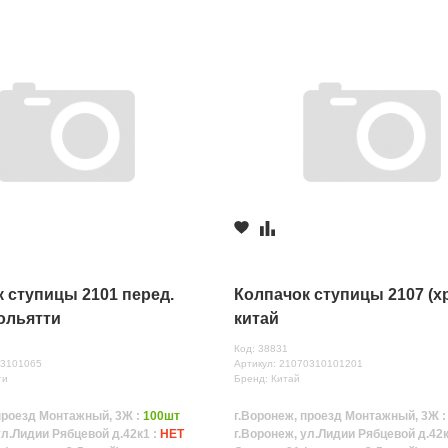
 ступицы 2101 перед.
Колпачок ступицы 2107 (х
ольятти
китай
Код: 38831
-3101065
Артикул: 21070310101201
ти
Бренд: Китай
проезд Монтажный, 3Ж :
100шт
г.Воронеж, проезд Монтажный, 3Ж 
ул.Лидии Рябцевой д.42к1 :
НЕТ
г.Воронеж, ул.Лидии Рябцевой д.42к