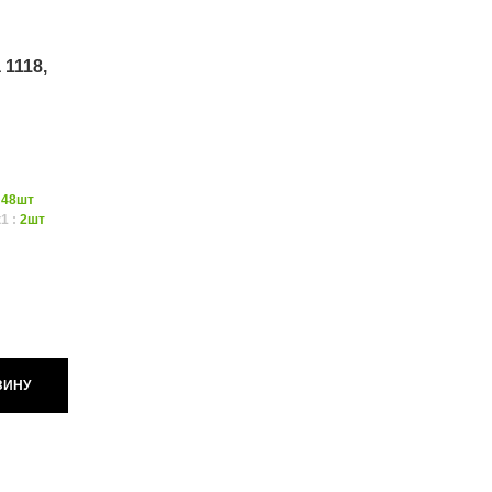
 1118,
:
48шт
1 :
2шт
ЗИНУ