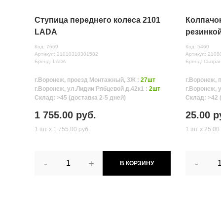
Ступица переднего колеса 2101
Колпачок
LADA
резинко
Код: 7669
Код: 5460
Артикул: 21010310301582
Артикул: 210
Бренд: LADA
Бренд: Сызра
г.Воронеж, проезд Монтажный, 3Ж :
27шт
г.Воронеж, 
г.Воронеж, ул.Лидии Рябцевой д.42к1 :
2шт
г.Воронеж, 
Склад: >45 (доставка 2-5 дней)
Склад: >42 
1 755.00 руб.
25.00 р
1 шт х 1 755.00 руб.
1 шт х 25.00
-
+
-
В КОРЗИНУ