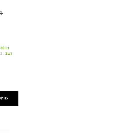
д.
:
20шт
1 :
2шт
ЗИНУ