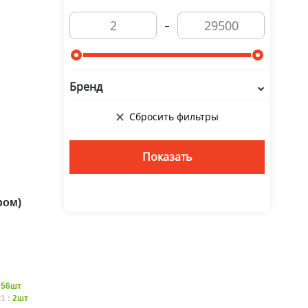
Бренд
ром)
:
56шт
1 :
2шт