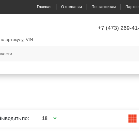
Главная
О компании
Поставщикам
Партне
+7 (473) 269-41
по артикулу, VIN
18
Выводить по: