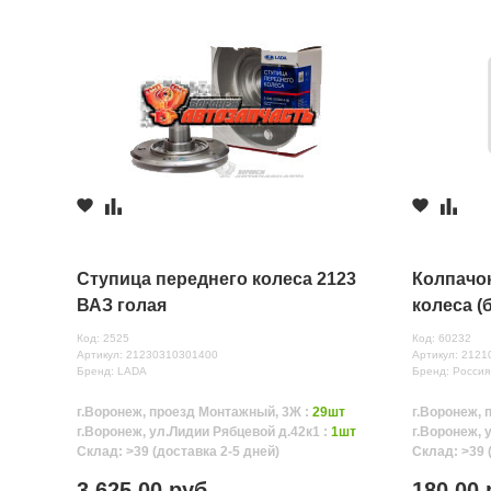
Ступица переднего колеса 2123
Колпачок
ВАЗ голая
колеса (
Код: 2525
Код: 60232
Артикул: 21230310301400
Артикул: 2121
Бренд: LADA
Бренд: Россия
г.Воронеж, проезд Монтажный, 3Ж :
29шт
г.Воронеж, 
г.Воронеж, ул.Лидии Рябцевой д.42к1 :
1шт
г.Воронеж, 
Склад: >39 (доставка 2-5 дней)
Склад: >39 
3 625.00 руб.
180.00 