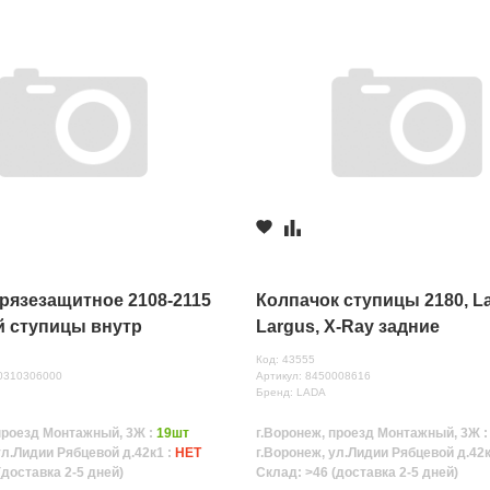
рязезащитное 2108-2115
Колпачок ступицы 2180, L
й ступицы внутр
Largus, X-Ray задние
Код: 43555
80310306000
Артикул: 8450008616
Бренд: LADA
проезд Монтажный, 3Ж :
19шт
г.Воронеж, проезд Монтажный, 3Ж 
ул.Лидии Рябцевой д.42к1 :
НЕТ
г.Воронеж, ул.Лидии Рябцевой д.42к
(доставка 2-5 дней)
Склад: >46 (доставка 2-5 дней)