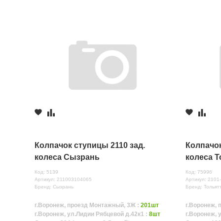
Колпачок ступицы 2110 зад.
Колпачок
колеса Сызрань
колеса Т
Код: 5139
Код: 75996
Артикул: 211003104065
Артикул: 2101
Бренд: Сызрань
Бренд: Тольят
г.Воронеж, проезд Монтажный, 3Ж :
201шт
г.Воронеж, 
г.Воронеж, ул.Лидии Рябцевой д.42к1 :
8шт
г.Воронеж, 