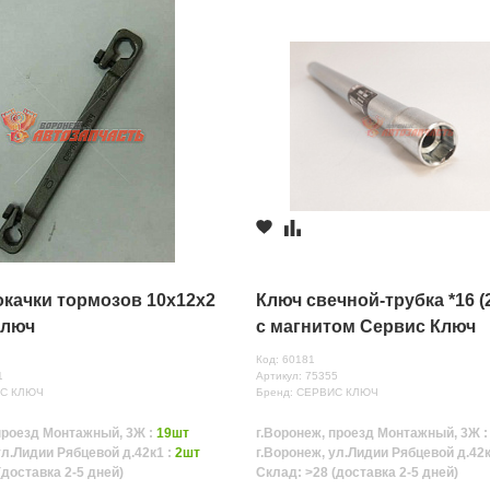
качки тормозов 10х12х2
Ключ свечной-трубка *16 (
ключ
с магнитом Сервис Ключ
Код: 60181
1
Артикул: 75355
ИС КЛЮЧ
Бренд: СЕРВИС КЛЮЧ
проезд Монтажный, 3Ж :
19шт
г.Воронеж, проезд Монтажный, 3Ж 
ул.Лидии Рябцевой д.42к1 :
2шт
г.Воронеж, ул.Лидии Рябцевой д.42к
(доставка 2-5 дней)
Склад: >28 (доставка 2-5 дней)