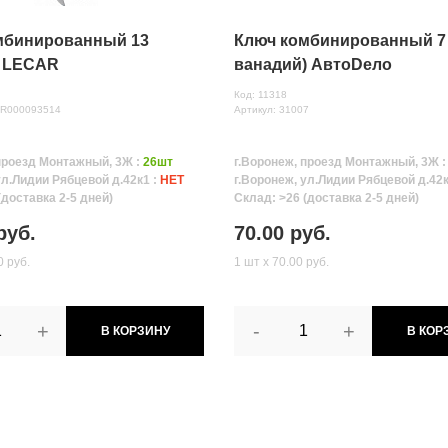
мбинированный 13
Ключ комбинированный 7 
 LECAR
ванадий) АвтоDело
Код: 11318
AR000093514
Артикул: 31007
проезд Монтажный, 3Ж :
26шт
г.Воронеж, проезд Монтажный, 3Ж 
ул.Лидии Рябцевой д.42к1 :
НЕТ
г.Воронеж, ул.Лидии Рябцевой д.42к
(доставка 2-5 дней)
Склад: >26 (доставка 2-5 дней)
руб.
70.00 руб.
0 руб.
1 шт х 70.00 руб.
+
-
+
В КОРЗИНУ
В КОР