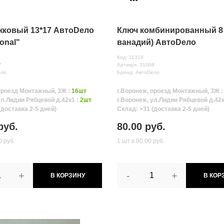
жковый 13*17 АвтоDело
Ключ комбинированный 8 
ional"
ванадий) АвтоDело
Код: 11319
7
Артикул: 31008
ело
Бренд: АвтоDело
проезд Монтажный, 3Ж :
16шт
г.Воронеж, проезд Монтажный, 3Ж 
ул.Лидии Рябцевой д.42к1 :
2шт
г.Воронеж, ул.Лидии Рябцевой д.42к
(доставка 2-5 дней)
Склад: >31 (доставка 2-5 дней)
руб.
80.00 руб.
0 руб.
1 шт х 80.00 руб.
+
-
+
В КОРЗИНУ
В КОР