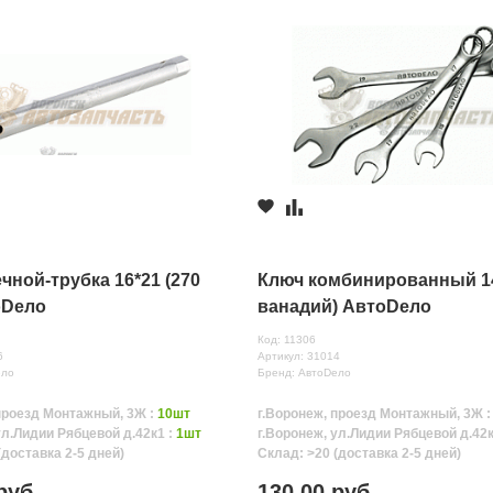
чной-трубка 16*21 (270
Ключ комбинированный 14
оDело
ванадий) АвтоDело
Код: 11306
6
Артикул: 31014
ело
Бренд: АвтоDело
проезд Монтажный, 3Ж :
10шт
г.Воронеж, проезд Монтажный, 3Ж 
ул.Лидии Рябцевой д.42к1 :
1шт
г.Воронеж, ул.Лидии Рябцевой д.42к
(доставка 2-5 дней)
Склад: >20 (доставка 2-5 дней)
руб.
130.00 руб.