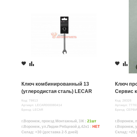
Ключ комбинированный 13
Ключ про
(углеродистая сталь) LECAR
Сервис 
Код: 79813
Код: 28326
Артикул: LECAR000080414
Артикул: 7776
Бренд: LECAR
Бренд: СЕРВ
г.Воронеж, проезд Монтажный, 3Ж :
21шт
г.Воронеж, 
г.Воронеж, ул.Лидии Рябцевой д.42к1 :
НЕТ
г.Воронеж, 
Склад: >30 (доставка 2-5 дней)
Склад: >29 