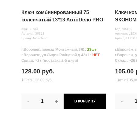
Ключ комбинированный 75
Ключ ко
коленчатый 13*13 АвтоDело PRO
ЭКОНОМ
Код: 83733
Код: 90393
Артикул: 36313
Артикул: LEC
Бренд: АвтоDело
Бренд: LECAR
г.Воронеж, проезд Монтажный, 3Ж :
23шт
г.Воронеж, 
г.Воронеж, ул.Лидии Рябцевой д.42к1 :
НЕТ
г.Воронеж, 
Склад: >27 (доставка 2-5 дней)
Склад: >26 
128.00 руб.
105.00 
1 шт х 128.00 руб.
1 шт х 105.0
-
+
-
В КОРЗИНУ