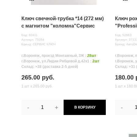
Ключ свечной-трубка *14 (272 мм)
Ключ ро
с магнитом "коломна"Сервис
"Profess
Ключ
Код: 60411
Код: 52663
Артикул: 75354
Артикул: 3713
Бренд: СЕРВИС КЛЮЧ
Бренд: АвтоD
г.Воронеж, проезд Монтажный, 3Ж :
28шт
г.Воронеж, 
г.Воронеж, ул.Лидии Рябцевой д.42к1 :
2шт
г.Воронеж, 
Склад: >38 (доставка 2-5 дней)
Склад: >31 
265.00 руб.
180.00 
1 шт х 265.00 руб.
1 шт х 180.0
-
+
-
В КОРЗИНУ