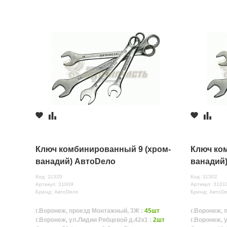
Ключ комбинированный 9 (хром-
Ключ ко
ванадий) АвтоDело
ванадий
Код: 11320
Код: 11302
Артикул: 31009
Артикул: 3101
Бренд: АвтоDело
Бренд: АвтоD
г.Воронеж, проезд Монтажный, 3Ж :
45шт
г.Воронеж, 
г.Воронеж, ул.Лидии Рябцевой д.42к1 :
2шт
г.Воронеж, 