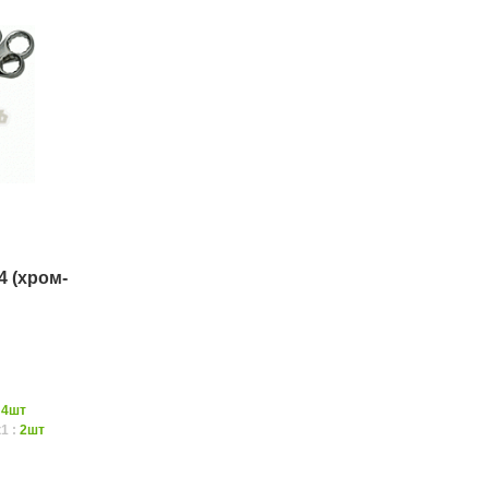
 (хром-
:
4шт
1 :
2шт