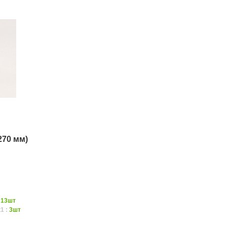
270 мм)
:
13шт
1 :
3шт