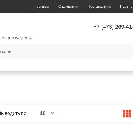
Главная
О компании
Поставщикам
Партне
+7 (473) 269-41
по артикулу, VIN
18
Выводить по: