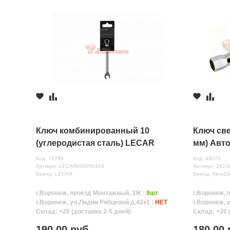
Ключ комбинированный 10
Ключ све
(углеродистая сталь) LECAR
мм) Авт
Код: 79786
Код: 49072
Артикул: LECAR000050414
Артикул: 3421
Бренд: LECAR
Бренд: АвтоD
г.Воронеж, проезд Монтажный, 3Ж :
9шт
г.Воронеж, 
г.Воронеж, ул.Лидии Рябцевой д.42к1 :
НЕТ
г.Воронеж, 
Склад: >20 (доставка 2-5 дней)
Склад: >20 
190.00 руб.
180.00 