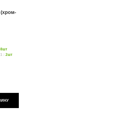
(хром-
:
8шт
1 :
2шт
ЗИНУ