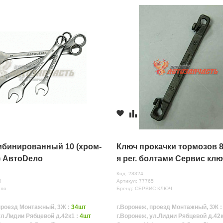
мбинированный 10 (хром-
Ключ прокачки тормозов 8х
) АвтоDело
я рег. болтами Сервис клю
Код: 28324
0
Артикул: 77765
ело
Бренд: СЕРВИС КЛЮЧ
проезд Монтажный, 3Ж :
34шт
г.Воронеж, проезд Монтажный, 3Ж 
ул.Лидии Рябцевой д.42к1 :
4шт
г.Воронеж, ул.Лидии Рябцевой д.42к