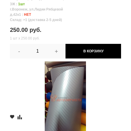
3Ж :
1шт
г.Воронеж, ул.Лидии Рябцевой
д.42к1 :
НЕТ
Склад: >1 (доставка 2-5 дней)
250.00 руб.
1 шт х 250.00 руб.
-
+
В КОРЗИНУ