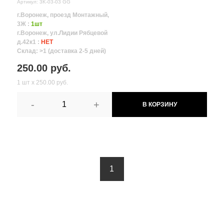
Артикул: 3K-03-03 GG
г.Воронеж, проезд Монтажный,
3Ж :
1шт
г.Воронеж, ул.Лидии Рябцевой
д.42к1 :
НЕТ
Склад: >1 (доставка 2-5 дней)
250.00 руб.
1 шт х 250.00 руб.
-
+
В КОРЗИНУ
1