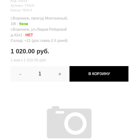
Код: 20519
Артикул: T341H
Бренд: TESLA
г.Воронеж, проезд Монтажный,
3Ж :
9ком
г.Воронеж, ул.Лидии Рябцевой
д.42к1 :
НЕТ
Склад: >11 (доставка 2-5 дней)
1 020.00 руб.
1 ком х 1 020.00 руб.
-
+
В КОРЗИНУ