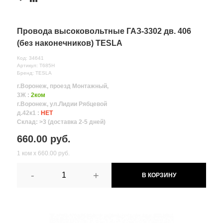
Провода высоковольтные ГАЗ-3302 дв. 406
(без наконечников) TESLA
Код: 34641
Артикул: T685H
Бренд: TESLA
г.Воронеж, проезд Монтажный,
3Ж :
2ком
г.Воронеж, ул.Лидии Рябцевой
д.42к1 :
НЕТ
Склад: >3 (доставка 2-5 дней)
660.00 руб.
1 ком х 660.00 руб.
-
+
В КОРЗИНУ