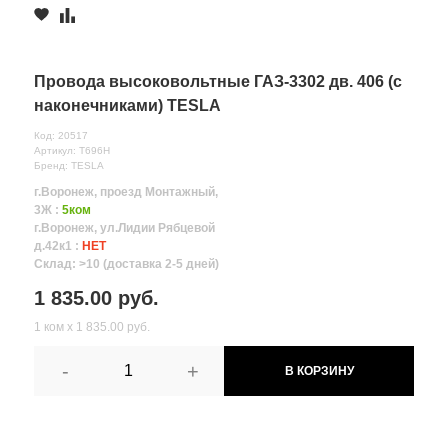
Провода высоковольтные ГАЗ-3302 дв. 406 (с
наконечниками) TESLA
Код: 20517
Артикул: T696H
Бренд: TESLA
г.Воронеж, проезд Монтажный,
3Ж :
5ком
г.Воронеж, ул.Лидии Рябцевой
д.42к1 :
НЕТ
Склад: >10 (доставка 2-5 дней)
1 835.00 руб.
1 ком х 1 835.00 руб.
-
+
В КОРЗИНУ