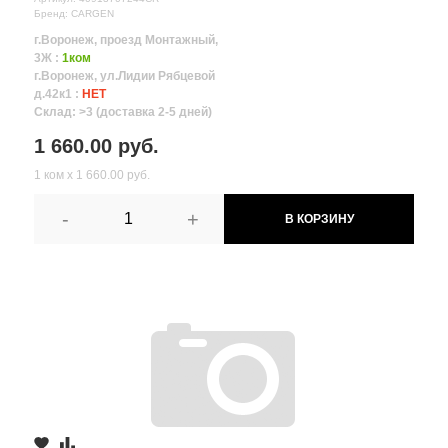
Бренд: CARGEN
г.Воронеж, проезд Монтажный,
3Ж :
1ком
г.Воронеж, ул.Лидии Рябцевой
д.42к1 :
НЕТ
Склад: >3 (доставка 2-5 дней)
1 660.00 руб.
1 ком х 1 660.00 руб.
-
+
В КОРЗИНУ