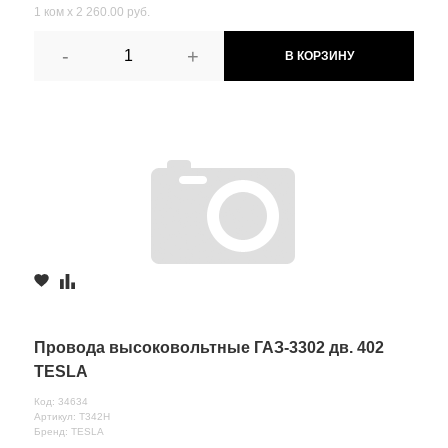
1 ком х 2 260.00 руб.
-
+
В КОРЗИНУ
Провода высоковольтные ГАЗ-3302 дв. 402
TESLA
Код: 34634
Артикул: T342H
Бренд: TESLA