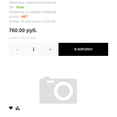
г.Воронеж, проезд Монтажный,
3Ж :
5ком
г.Воронеж, ул.Лидии Рябцевой
д.42к1 :
НЕТ
Склад: >6 (доставка 2-5 дней)
760.00 руб.
1 ком х 760.00 руб.
-
+
В КОРЗИНУ