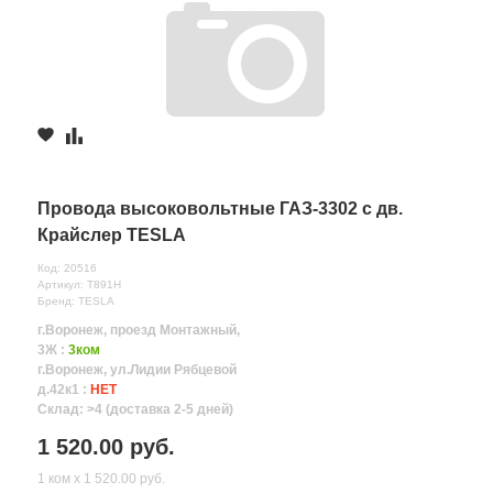
Провода высоковольтные ГАЗ-3302 с дв.
Крайслер TESLA
Код: 20516
Артикул: T891H
Бренд: TESLA
г.Воронеж, проезд Монтажный,
3Ж :
3ком
г.Воронеж, ул.Лидии Рябцевой
д.42к1 :
НЕТ
Склад: >4 (доставка 2-5 дней)
1 520.00 руб.
1 ком х 1 520.00 руб.