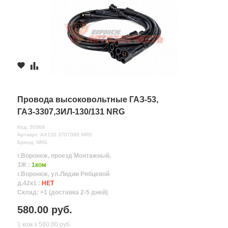
Провода высоковольтные ГАЗ-53,
ГАЗ-3307,ЗИЛ-130/131 NRG
Код: 30369
Артикул: АХ130.3707080 NRG
Бренд: NRG
г.Воронеж, проезд Монтажный,
3Ж :
1ком
г.Воронеж, ул.Лидии Рябцевой
д.42к1 :
НЕТ
Склад: >1 (доставка 2-5 дней)
580.00 руб.
1 ком х 580.00 руб.