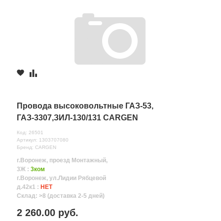
Провода высоковольтные ГАЗ-53,
ГАЗ-3307,ЗИЛ-130/131 CARGEN
Код: 26501
Артикул: 1303707080
Бренд: CARGEN
г.Воронеж, проезд Монтажный,
3Ж :
3ком
г.Воронеж, ул.Лидии Рябцевой
д.42к1 :
НЕТ
Склад: >8 (доставка 2-5 дней)
2 260.00 руб.