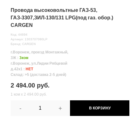
Провода высоковольтные ГАЗ-53,
ГАЗ-3307,ЗИЛ-130/131 LPG(под газ. обор.)
CARGEN
Код: 44694
Артикул: 1303707080LP
Бренд: CARGEN
г.Воронеж, проезд Монтажный,
3Ж :
3ком
г.Воронеж, ул.Лидии Рябцевой
д.42к1 :
НЕТ
Склад: >5 (доставка 2-5 дней)
2 494.00 руб.
1 ком х 2 494.00 руб.
-
+
В КОРЗИНУ