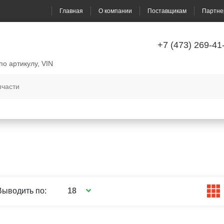
Главная
О компании
Поставщикам
Партне
+7 (473) 269-41
по артикулу, VIN
18
Выводить по: