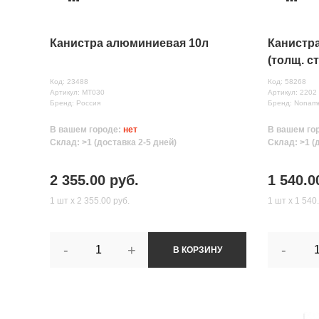
Канистра алюминиевая 10л
Канистра
(толщ. с
Код: 23488
Код: 58268
Артикул: МТ030
Артикул: 2202
Бренд: Россия
Бренд: Nonam
В вашем городе:
нет
В вашем го
Склад: >1 (доставка 2-5 дней)
Склад: >1 (
2 355.00 руб.
1 540.0
1 шт х 2 355.00 руб.
1 шт х 1 540
-
+
-
В КОРЗИНУ