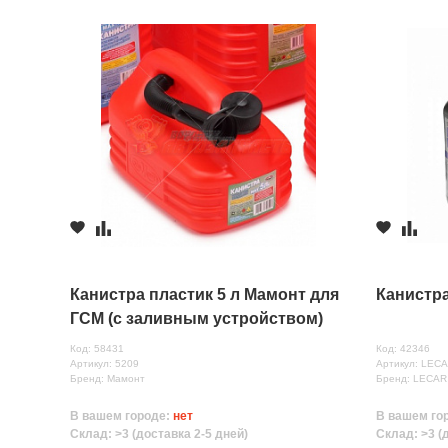
Канистра пластик 5 л Мамонт для
Канистра
ГСМ (с заливным устройством)
Код: 58431
Код: 42346
Артикул: 5209
Артикул: LEC
Бренд: Мамонт
Бренд: LECAR
В вашем городе:
нет
В вашем го
Склад: >3 (доставка 2-5 дней)
Склад: >3 (