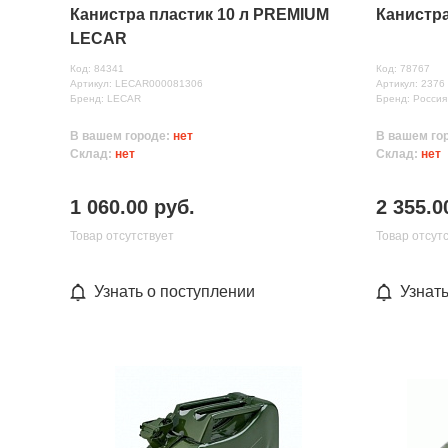
Канистра пластик 10 л PREMIUM
Канистр
LECAR
Код: 84341
Код: 78767
Артикул: LECAR000081306
Артикул: 2376
Бренд: LECAR
Бренд: Россия
В вашем городе:
нет
В вашем го
Склад:
нет
Склад:
нет
1 060.00 руб.
2 355.0
Товар отсутствует
Товар отсут
Узнать о поступлении
Узнат