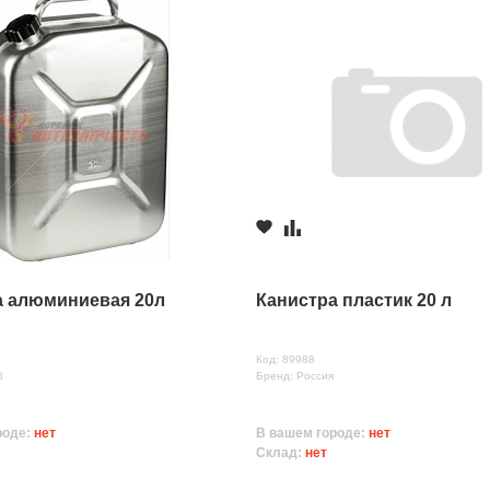
а алюминиевая 20л
Канистра пластик 20 л
Код: 89988
8
Бренд: Россия
роде:
нет
В вашем городе:
нет
Склад:
нет