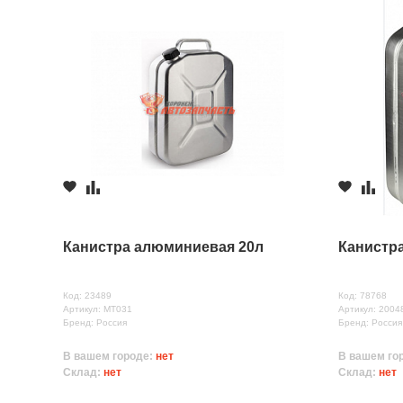
Канистра алюминиевая 20л
Канистр
Код: 23489
Код: 78768
Артикул: MT031
Артикул: 2004
Бренд: Россия
Бренд: Россия
В вашем городе:
нет
В вашем го
Склад:
нет
Склад:
нет