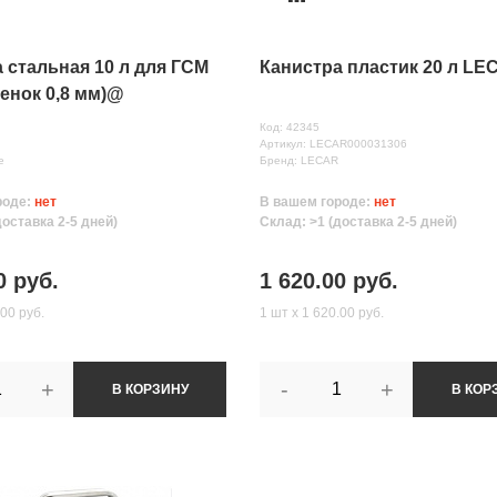
 стальная 10 л для ГСМ
Канистра пластик 20 л LE
тенок 0,8 мм)@
Код: 42345
Артикул: LECAR000031306
e
Бренд: LECAR
роде:
нет
В вашем городе:
нет
доставка 2-5 дней)
Склад: >1 (доставка 2-5 дней)
0 руб.
1 620.00 руб.
.00 руб.
1 шт х 1 620.00 руб.
+
-
+
В КОРЗИНУ
В КОР