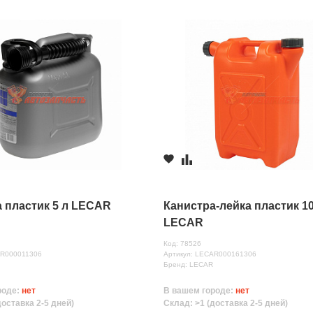
 пластик 5 л LECAR
Канистра-лейка пластик 10
LECAR
Код: 78526
AR000011306
Артикул: LECAR000161306
Бренд: LECAR
роде:
нет
В вашем городе:
нет
доставка 2-5 дней)
Склад: >1 (доставка 2-5 дней)