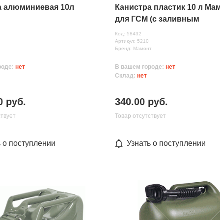
а алюминиевая 10л
Канистра пластик 10 л Ма
для ГСМ (с заливным
устройством)
Код: 58432
Артикул: 5210
Бренд: Мамонт
роде:
нет
В вашем городе:
нет
Склад:
нет
0 руб.
340.00 руб.
ствует
Товар отсутствует
ь о поступлении
Узнать о поступлении