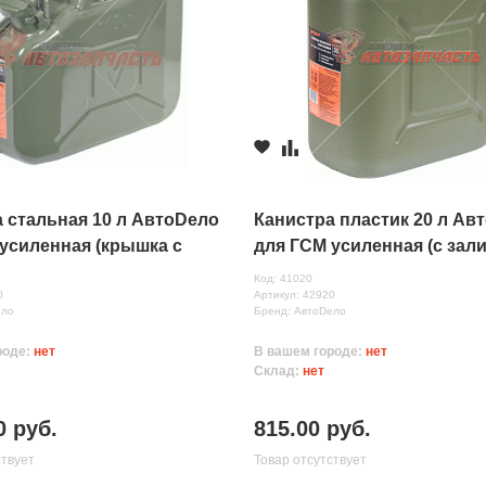
 стальная 10 л АвтоDело
Канистра пластик 20 л Ав
усиленная (крышка с
для ГСМ усиленная (с за
ром)
устройством)
Код: 41020
0
Артикул: 42920
ело
Бренд: АвтоDело
роде:
нет
В вашем городе:
нет
Склад:
нет
0 руб.
815.00 руб.
ствует
Товар отсутствует