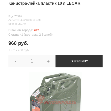
Канистра-лейка пластик 10 л LECAR
Код: 78526
Артикул: LECAR000161306
Бренд: LECAR
В вашем городе:
нет
Склад: >1 (доставка 2-5 дней)
960 руб.
1 шт х 960 руб.
-
+
В КОРЗИНУ