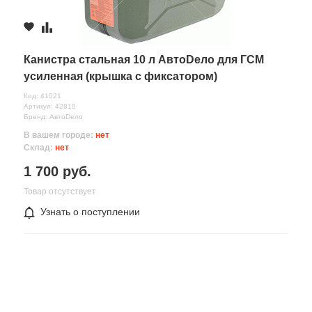
Канистра стальная 10 л АвтоDело для ГСМ
усиленная (крышка с фиксатором)
Код: 41021
Артикул: 42810
Бренд: АвтоDело
В вашем городе:
нет
Склад:
нет
1 700 руб.
Товар отсутствует
Узнать о поступлении