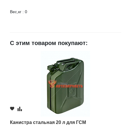
Вес,кг : 0
Оцените товар:
Ваше имя
С этим товаром покупают:
E-mail
Достоинства
Недостатки
Канистра стальная 20 л для ГСМ