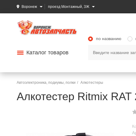
Воронеж
проезд Монтажный, 3Ж
по названию
Каталог товаров
Автоэлектроника, подиумы, полки
Алкотестеры
Алкотестер Ritmix RAT
К
А