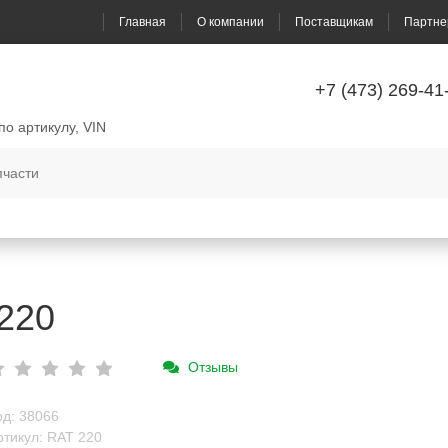
Главная
О компании
Поставщикам
Партне
+7 (473) 269-41
по артикулу, VIN
 220
Отзывы
од: 38066
ртикул: RAT 220