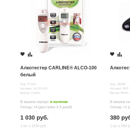
Недостатки
Комментарий
Алкотестер CARLINE® ALCO-100
Алкотест
белый
Код: 57181
Код: 38066
Артикул: ALCO-100
Артикул: RAT 
Бренд: Carline
Бренд: Ritmix
В вашем городе:
в наличии
В вашем го
Все поля формы обязательны
Склад: >4 (доставка 2-5 дней)
Склад: >1 (
Отправляя форму вы соглашаетесь на
обработку персональных да
1 030 руб.
380 ру
1 шт х 1030 руб.
1 шт х 380 р