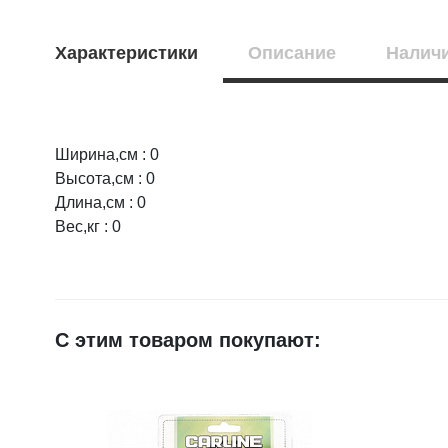
Характеристики
Описание
Наличи
Ширина,см : 0
Оцените товар:
НАЛИЧИЕ
СРОК
Высота,см : 0
Длина,см : 0
г.Воронеж,
1 шт.
Вес,кг : 0
Ваше имя
на скла
E-mail
С этим товаром покупают:
Достоинства