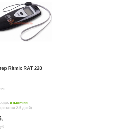
ер Ritmix RAT 220
220
роде:
в наличии
доставка 2-5 дней)
нных
б.
уб.