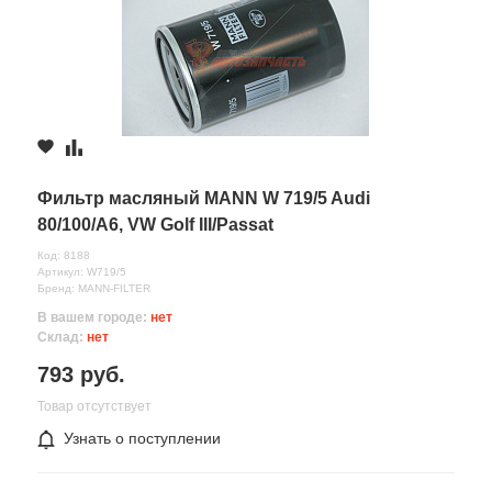
Фильтр масляный MANN W 719/5 Audi
80/100/A6, VW Golf III/Passat
Код: 8188
Артикул: W719/5
Бренд: MANN-FILTER
В вашем городе:
нет
Склад:
нет
793 руб.
Товар отсутствует
Узнать о поступлении