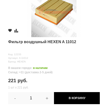
Фильтр воздушный HEXEN A 11012
Код: 12233
Артикул: A 11012
Бренд: HEXEN
В вашем городе:
в наличии
Склад: >11 (доставка 2-5 дней)
221 руб.
1 шт х 221 руб.
-
+
В КОРЗИНУ