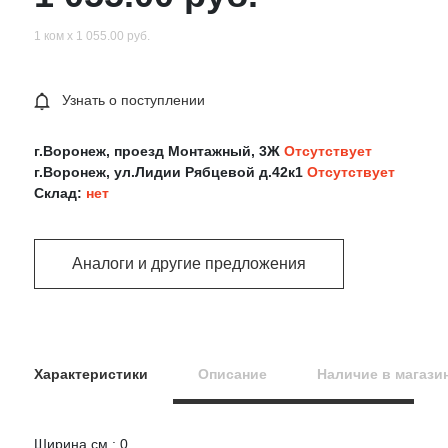
1 ком х 1 055.00 руб.
Узнать о поступлении
г.Воронеж, проезд Монтажный, 3Ж
Отсутствует
г.Воронеж, ул.Лидии Рябцевой д.42к1
Отсутствует
Склад:
нет
Аналоги и другие предложения
Характеристики
Описание
Наличие в магази
Ширина,см : 0