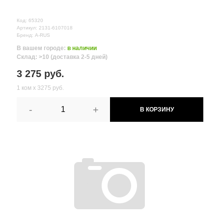
Код: 65320
Артикул: 2131-6107018
Бренд: A-RUS
В вашем городе:
в наличии
Склад: >10 (доставка 2-5 дней)
3 275 руб.
1 ком х 3275 руб.
-
+
В КОРЗИНУ
Все поля формы обязательны
Отправляя форму вы соглашаетесь на
обработку персональных
данных