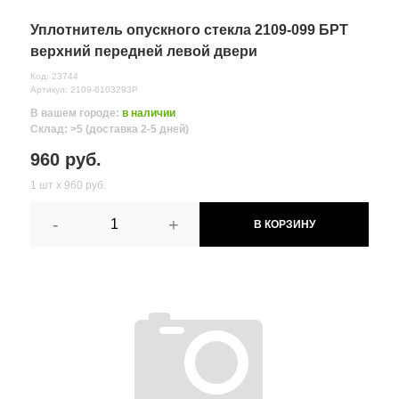
Комментарий
Уплотнитель опускного стекла 2109-099 БРТ
верхний передней левой двери
Код: 23744
Артикул: 2109-6103293Р
В вашем городе:
в наличии
Склад: >5 (доставка 2-5 дней)
960 руб.
1 шт х 960 руб.
-
+
В КОРЗИНУ
Все поля формы обязательны
Отправляя форму вы соглашаетесь на
обработку персональных
данных