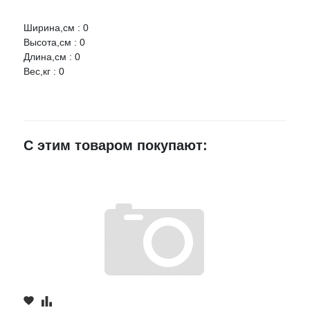
Ширина,см : 0
Оцените товар:
Высота,см : 0
Длина,см : 0
Вес,кг : 0
Ваше имя
E-mail
С этим товаром покупают:
Достоинства
Недостатки