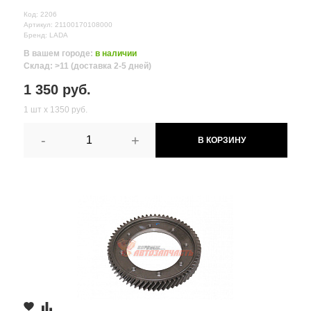
Код: 2206
Артикул: 21100170108000
Бренд: LADA
В вашем городе:
в наличии
Склад: >11 (доставка 2-5 дней)
1 350 руб.
1 шт х 1350 руб.
-
+
В КОРЗИНУ
Все поля формы обязательны
Отправляя форму вы соглашаетесь на
обработку персональных
данных