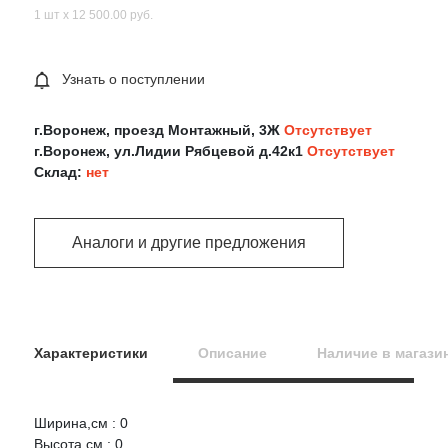
1 шт х 12 500.00 руб.
Узнать о поступлении
г.Воронеж, проезд Монтажный, 3Ж
Отсутствует
г.Воронеж, ул.Лидии Рябцевой д.42к1
Отсутствует
Склад:
нет
Аналоги и другие предложения
Характеристики
Описание
Наличие в магази
Ширина,см : 0
Оцените товар:
Высота,см : 0