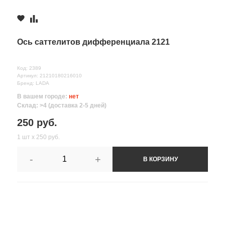
Ось саттелитов дифференциала 2121
Код: 2389
Артикул: 21210180216010
Бренд: LADA
В вашем городе:
нет
Склад: >4 (доставка 2-5 дней)
250 руб.
1 шт х 250 руб.
-
+
В КОРЗИНУ